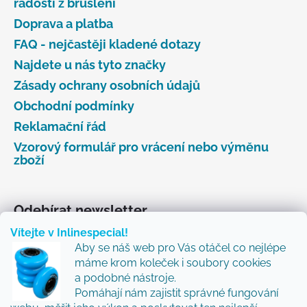
radosti z bruslení
Doprava a platba
FAQ - nejčastěji kladené dotazy
Najdete u nás tyto značky
Zásady ochrany osobních údajů
Obchodní podmínky
Reklamační řád
Vzorový formulář pro vrácení nebo výměnu
zboží
Odebírat newsletter
Vítejte v Inlinespecial!
Vložte svůj e-mail a my vám budeme zasílat informace
Aby se náš web pro Vás otáčel co nejlépe
o nových produktech na našem e-shopu.
máme krom koleček i soubory cookies
Přidejte se k nám a my Vám budeme zasílat ty nejlepší
a podobné nástroje.
novinky a tipy.
Pomáhají nám zajistit správné fungování