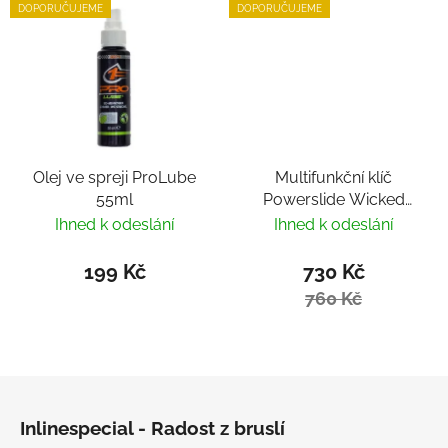
DOPORUČUJEME
DOPORUČUJEME
Olej ve spreji ProLube
Multifunkční klíč
55ml
Powerslide Wicked
Hardcore Tool
Ihned k odeslání
Ihned k odeslání
199 Kč
730 Kč
760 Kč
Zápatí
Inlinespecial - Radost z bruslí