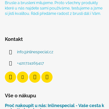
Brusle a bruslení milujeme. Proto všechny produkty
které u nás najdete sami používáme, testujeme a jsme
si jisti kvalitou. Rádi předáme radost z bruslí dál i Vám.
Kontakt
info
@
inlinespecial.cz
+420724165417
Vše o nákupu
Proč nakoupit u nás: Inlinespecial - Vaše cesta k