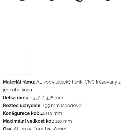
Materiál rámu:
AL 7005 letecký hliník, CNC frézovaný z
jednoho kusu
Délka rámu:
13.3" / 338 mm
Rozteč uchycení:
195 mm (2bodové)
Konfigurace kol:
4x110 mm
Maximální velikost kol:
110 mm
Osy:
AL 7075, Torx T25, 8 mm