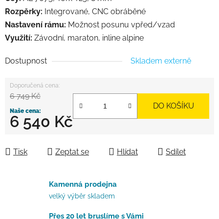
Rozpěrky:
Integrované, CNC obráběné
Nastavení rámu:
Možnost posunu vpřed/vzad
Využití:
Závodní, maraton, inline alpine
Dostupnost
Skladem externě
6 749 Kč
DO KOŠÍKU
6 540 Kč
Měrná cena:
Tisk
Zeptat se
Hlídat
Sdílet
Kamenná prodejna
velký výběr skladem
Přes 20 let bruslíme s Vámi