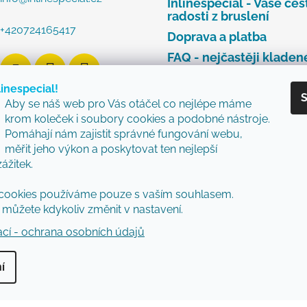
Inlinespecial - Vaše ces
radosti z bruslení
+420724165417
Doprava a platba
FAQ - nejčastěji kladen
dotazy
linespecial!
Najdete u nás tyto zna
S
Aby se náš web pro Vás otáčel co nejlépe máme
Zásady ochrany osobní
krom koleček i soubory cookies a podobné nástroje.
údajů
Pomáhají nám zajistit správné fungování webu,
Obchodní podmínky
měřit jeho výkon a poskytovat ten nejlepší
zážitek.
Reklamační řád
Vzorový formulář pro v
cookies používáme pouze s vaším souhlasem.
nebo výměnu zboží
můžete kdykoliv změnit v nastavení.
ací - ochrana osobních údajů
í
vyhrazena.
Upravit nastavení cookies