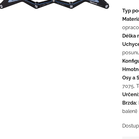
Typ po
Materi
opraco
Délka 
Uchyce
posun
Konfig
Hmotno
Osy a 
7075, T
Určení
Brzda:
balení)
Dostup