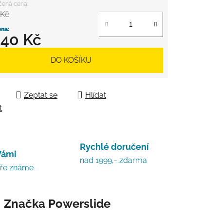
 Kč
840 Kč
 cena:
DO KOŠÍKU
Zeptat se
Hlídat
t
Rychlé doručení
Vámi
nad 1999,- zdarma
bře známe
Značka
Powerslide