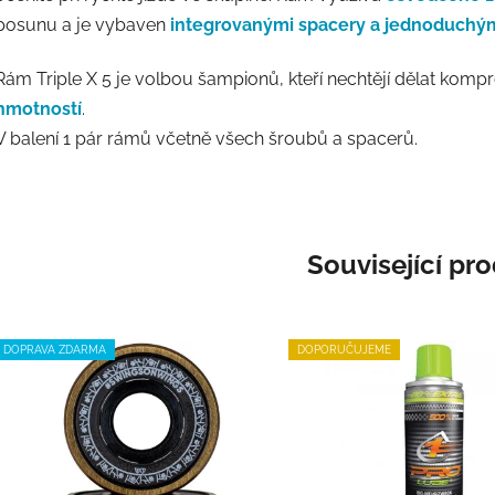
posunu a je vybaven
integrovanými spacery a jednoduchým
Rám Triple X 5 je volbou šampionů, kteří nechtějí dělat kom
hmotností
.
V balení 1 pár rámů včetně všech šroubů a spacerů.
Související pr
DOPRAVA ZDARMA
DOPORUČUJEME