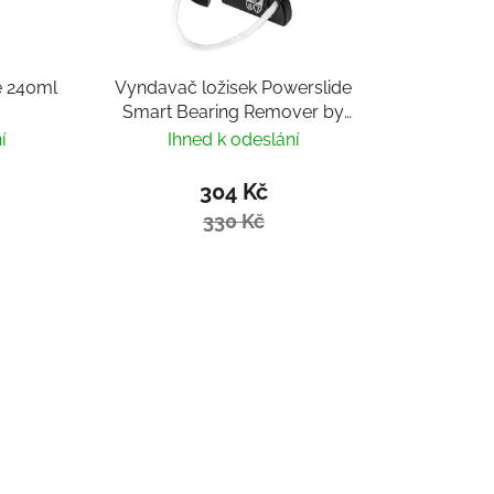
e 240ml
Vyndavač ložisek Powerslide
Smart Bearing Remover by
Villy
í
Ihned k odeslání
304 Kč
330 Kč