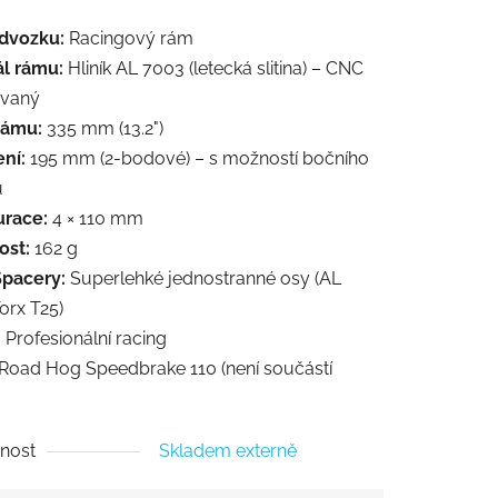
dvozku:
Racingový rám
ál rámu:
Hliník AL 7003 (letecká slitina) – CNC
vaný
rámu:
335 mm (13.2")
ní:
195 mm (2-bodové) – s možností bočního
u
urace:
4 × 110 mm
st:
162 g
Spacery:
Superlehké jednostranné osy (AL
orx T25)
:
Profesionální racing
Road Hog Speedbrake 110 (není součástí
nost
Skladem externě