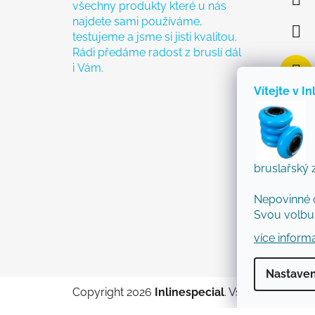
všechny produkty které u nás
najdete sami používáme,
testujeme a jsme si jisti kvalitou.
Rádi předáme radost z bruslí dál
i Vám.
Vítejte v In
bruslařský 
Nepovinné 
Svou volbu 
více inform
Nastaven
Copyright 2026
Inlinespecial
. Všechna práva 