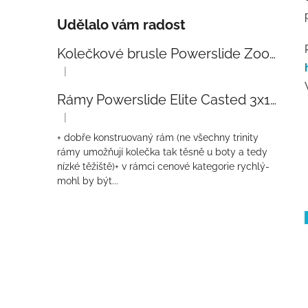
Udělalo vám radost
Kolečkové brusle Powerslide Zoom Baby Blue 80
|
Hodnocení produktu je 5 z 5 hvězdiček.
Rámy Powerslide Elite Casted 3x110 Trinity 270mm
|
Hodnocení produktu je 4 z 5 hvězdiček.
+ dobře konstruovaný rám (ne všechny trinity
rámy umožňují kolečka tak těsně u boty a tedy
nízké těžiště)+ v rámci cenové kategorie rychlý-
mohl by být...