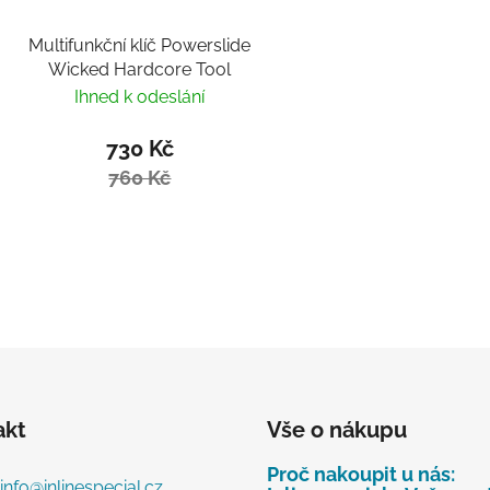
Multifunkční klíč Powerslide
Wicked Hardcore Tool
Ihned k odeslání
730 Kč
760 Kč
akt
Vše o nákupu
Proč nakoupit u nás:
info
@
inlinespecial.cz