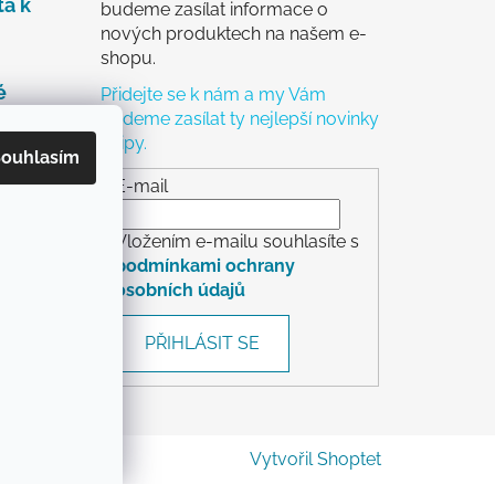
ta k
budeme zasílat informace o
nových produktech na našem e-
shopu.
é
Přidejte se k nám a my Vám
budeme zasílat ty nejlepší novinky
a tipy.
čky
ouhlasím
ch
E-mail
Vložením e-mailu souhlasíte s
podmínkami ochrany
osobních údajů
rácení
PŘIHLÁSIT SE
Vytvořil Shoptet