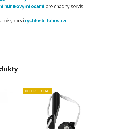
i hliníkovými osami
pro snadný servis.
promisy mezi
rychlostí, tuhostí a
odukty
DOPORUČUJEME