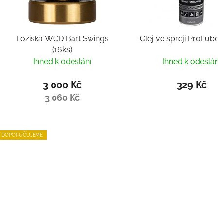
Ložiska WCD Bart Swings
Olej ve spreji ProLub
(16ks)
Ihned k odeslání
Ihned k odeslán
3 000 Kč
329 Kč
3 060 Kč
DOPORUČUJEME