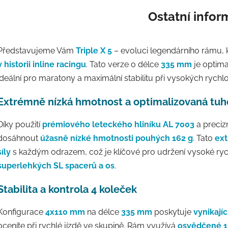
Ostatní info
Představujeme Vám
Triple X 5
– evoluci legendárního rámu, 
v historii inline racingu
. Tato verze o délce
335 mm
je optim
ideální pro maratony a maximální stabilitu při vysokých rychl
Extrémně nízká hmotnost a optimalizovaná tuh
Díky použití
prémiového leteckého hliníku AL 7003
a preci
dosáhnout
úžasně nízké hmotnosti pouhých 162 g
. Tato
ext
síly
s každým odrazem, což je klíčové pro udržení vysoké ryc
superlehkých SL spacerů a os
.
Stabilita a kontrola 4 koleček
Konfigurace
4x110 mm
na délce
335 mm
poskytuje
vynikají
oceníte při rychlé jízdě ve skupině. Rám využívá
osvědčené 1