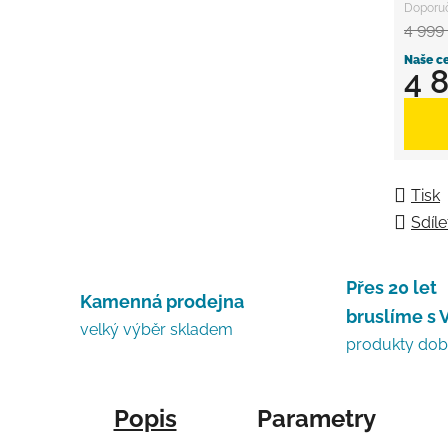
4 999
4 
Měrná
Tisk
Sdíle
Přes 20 let
Kamenná prodejna
bruslíme s 
velký výběr skladem
produkty do
Popis
Parametry