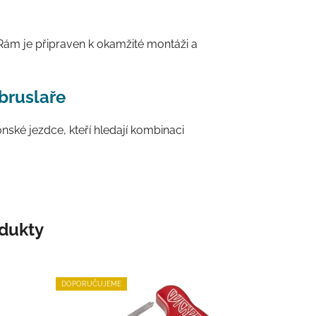
ám je připraven k okamžité montáži a
 bruslaře
nské jezdce, kteří hledají kombinaci
odukty
DOPORUČUJEME