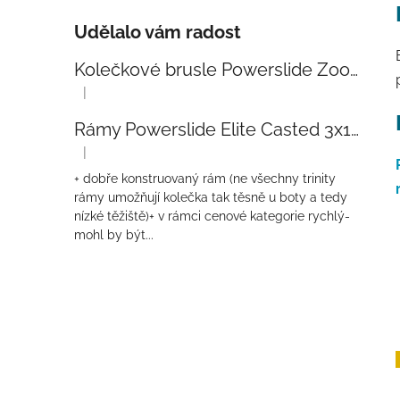
Udělalo vám radost
Kolečkové brusle Powerslide Zoom Baby Blue 80
|
Hodnocení produktu je 5 z 5 hvězdiček.
Rámy Powerslide Elite Casted 3x110 Trinity 270mm
|
Hodnocení produktu je 4 z 5 hvězdiček.
+ dobře konstruovaný rám (ne všechny trinity
rámy umožňují kolečka tak těsně u boty a tedy
nízké těžiště)+ v rámci cenové kategorie rychlý-
mohl by být...