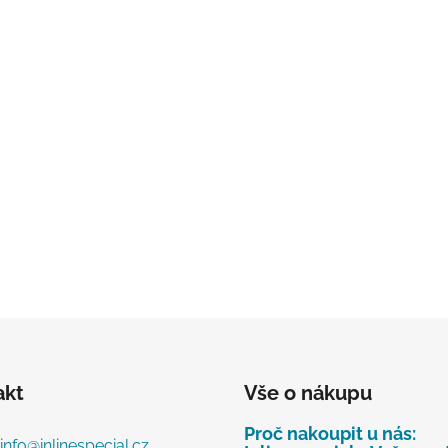
akt
Vše o nákupu
Proč nakoupit u nás:
info
@
inlinespecial.cz