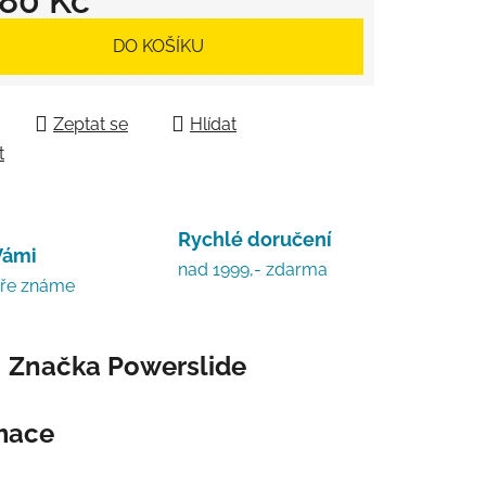
980 Kč
 cena:
DO KOŠÍKU
Zeptat se
Hlídat
t
Rychlé doručení
Vámi
nad 1999,- zdarma
bře známe
Značka
Powerslide
rmace