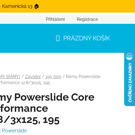
- Kamenická 13 🏠
Přihlášení
Registrace
PRÁZDNÝ KOŠÍK
NÁKUPNÍ KOŠÍK
MY (RÁMY)
/
Závodní
/
195 mm
/
Rámy Powerslide
rformance 12.8/3x125, 195
my Powerslide Core
rformance
8/3x125, 195
:
Powerslide