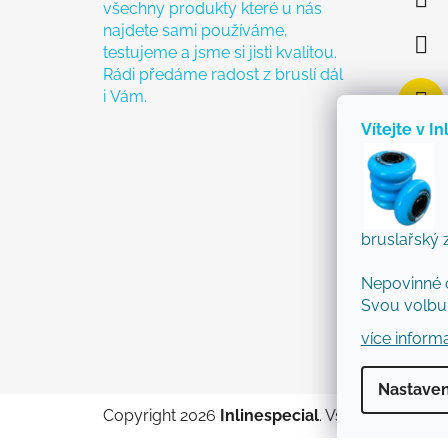
všechny produkty které u nás
najdete sami používáme,
testujeme a jsme si jisti kvalitou.
Rádi předáme radost z bruslí dál
i Vám.
Vítejte v In
bruslařský 
Nepovinné 
Svou volbu 
více inform
Nastaven
Copyright 2026
Inlinespecial
. Všechna práva 