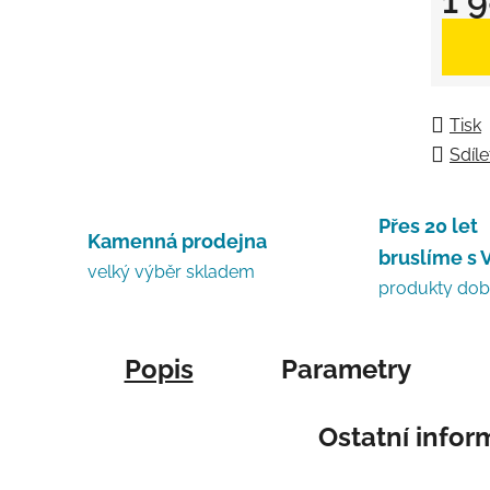
1 
Měrná
Tisk
Sdíle
Přes 20 let
Kamenná prodejna
bruslíme s 
velký výběr skladem
produkty do
Popis
Parametry
Ostatní info