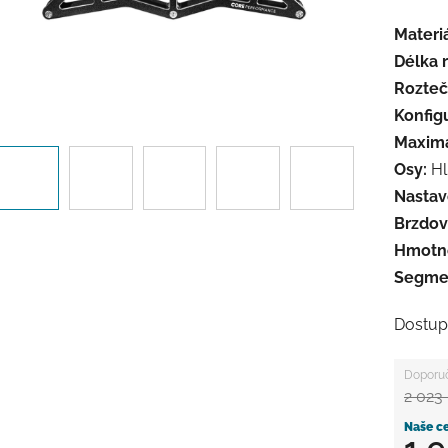
Materi
Délka 
Rozteč
Konfig
Maximál
Osy:
Hl
Nastav
Brzdov
Hmotno
Segme
Dostup
2 023