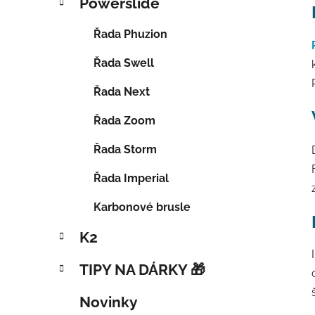
Powerslide
Řada Phuzion
Řada Swell
Řada Next
Řada Zoom
Řada Storm
Řada Imperial
Karbonové brusle
K2
TIPY NA DÁRKY 🎁
Novinky