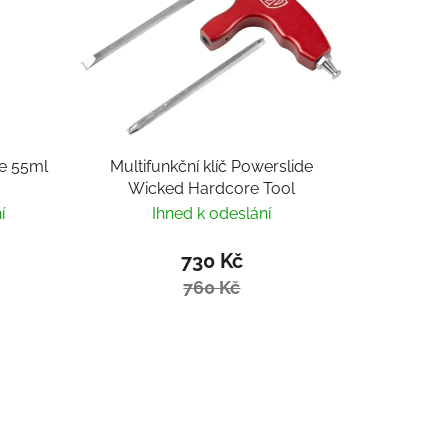
be 55ml
Multifunkční klíč Powerslide
Wicked Hardcore Tool
í
Ihned k odeslání
730 Kč
760 Kč