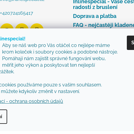
Inlinespecial - Vaše ces
radosti z bruslení
+420724165417
Doprava a platba
FAQ - nejčastěji kladen
dotazy
linespecial!
Najdete u nás tyto zna
S
Aby se náš web pro Vás otáčel co nejlépe máme
Zásady ochrany osobní
krom koleček i soubory cookies a podobné nástroje.
údajů
Pomáhají nám zajistit správné fungování webu,
Obchodní podmínky
měřit jeho výkon a poskytovat ten nejlepší
zážitek.
Reklamační řád
Vzorový formulář pro v
cookies používáme pouze s vaším souhlasem.
nebo výměnu zboží
můžete kdykoliv změnit v nastavení.
ací - ochrana osobních údajů
í
vyhrazena.
Upravit nastavení cookies