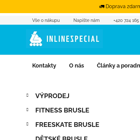
🚛 Doprava zdarm
Vše o nákupu
Napište nám
+420 724 165
Přejít na obsah
Kontakty
O nás
Články a porad
Postranní panel
Kategorie
Přeskočit kategorie
VÝPRODEJ
FITNESS BRUSLE
FREESKATE BRUSLE
DĚTSKÉ BRUSLE