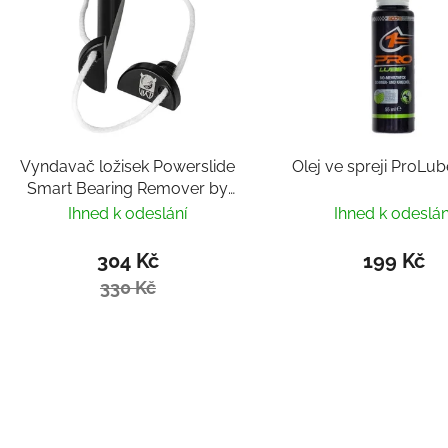
Vyndavač ložisek Powerslide
Olej ve spreji ProLu
Smart Bearing Remover by
Villy
Ihned k odeslání
Ihned k odeslán
304 Kč
199 Kč
330 Kč