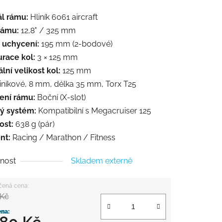
ál rámu:
Hliník 6061 aircraft
rámu:
12,8" / 325 mm
 uchycení:
195 mm (2-bodové)
urace kol:
3 × 125 mm
ní velikost kol:
125 mm
iníkové, 8 mm, délka 35 mm, Torx T25
ení rámu:
Boční (X-slot)
ý systém:
Kompatibilní s Megacruiser 125
st:
638 g (pár)
nt:
Racing / Marathon / Fitness
nost
Skladem externě
 Kč