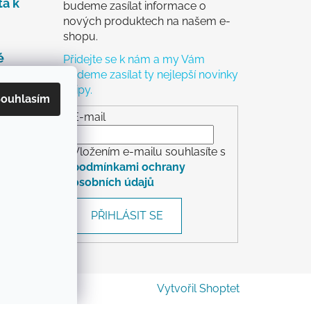
ta k
budeme zasílat informace o
nových produktech na našem e-
shopu.
é
Přidejte se k nám a my Vám
budeme zasílat ty nejlepší novinky
a tipy.
čky
ouhlasím
ch
E-mail
Vložením e-mailu souhlasíte s
podmínkami ochrany
osobních údajů
rácení
PŘIHLÁSIT SE
Vytvořil Shoptet