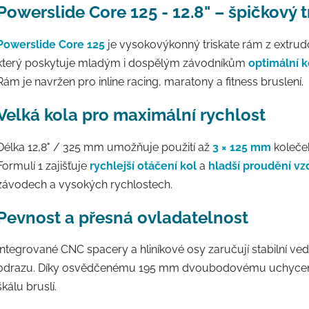
Powerslide Core 125 - 12.8" – špičkový 
Powerslide Core 125
je vysokovýkonný triskate rám z extru
který poskytuje mladým i dospělým závodníkům
optimální k
Rám je navržen pro inline racing, maratony a fitness bruslení.
Velká kola pro maximální rychlost
Délka 12,8" / 325 mm umožňuje použití až
3 × 125 mm
koleče
Formulí 1 zajišťuje
rychlejší otáčení kol
a
hladší proudění v
závodech a vysokých rychlostech.
Pevnost a přesná ovladatelnost
Integrované CNC spacery a hliníkové osy zaručují stabilní vede
odrazu. Díky osvědčenému 195 mm dvoubodovému uchycení 
škálu bruslí.