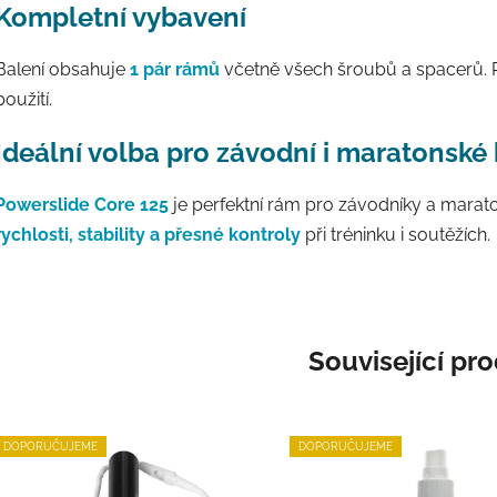
Kompletní vybavení
Balení obsahuje
1 pár rámů
včetně všech šroubů a spacerů. R
použití.
Ideální volba pro závodní i maratonské
Powerslide Core 125
je perfektní rám pro závodníky a marato
rychlosti, stability a přesné kontroly
při tréninku i soutěžích.
Související pr
DOPORUČUJEME
DOPORUČUJEME