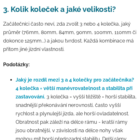
3. Kolik koleček a jaké velikosti?
Začátečníci často neví, zda zvolit 3 nebo 4 kolečka, jaký
průměr (76mm, 80mm, 84mm, 90mm, 100mm, 110mm či
dokonce 125mm...) a jakou tvrdost. Každá kombinace má
přitom jiné jízdní vlastnosti.
Podotázky:
Jaký je rozdíl mezi 3 a 4 kolečky pro začátečníka?
4 kolečka = větší manévrovatelnost a stabilita při
zastavování.
3 kolečka = vyšší těžiště = horší stabilita,
snadnější překonávání nerovností, často vyšší
rychlost a plynulejší jízda, ale horší ovladatelnost.
Obratnost pak záleží na délce rámu - kratší rámy
jsou obratnější, v závislosti na délce nohy však
mohou mít horší předozadní stabilitu. Delší rámy