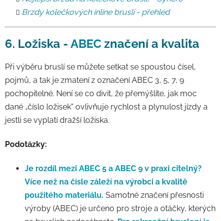
Brzdy kolečkových inline bruslí - přehled
6. Ložiska -
ABEC
značení a kvalita
Při výběru bruslí se můžete setkat se spoustou čísel,
pojmů, a tak je zmatení z označení ABEC 3, 5, 7, 9
pochopitelné. Není se co divit, že přemýšlíte, jak moc
dané „číslo ložisek" ovlivňuje rychlost a plynulost jízdy a
jestli se vyplatí dražší ložiska.
Podotázky:
Je rozdíl mezi ABEC 5 a ABEC 9 v praxi citelný?
Více než na čísle záleží na výrobci a kvalitě
použitého materiálu.
Samotné značení přesnosti
výroby (ABEC) je určeno pro stroje a otáčky, kterých