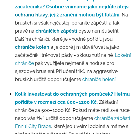
začátečníka?
Osobně vnímáme jako nejdůležitější
ochranu hlavy
, jejíž zranění mohou být fatální.
Na
bruslích si však nejčastěji poraníte zápěstí, a tak
právě na
chráničích zápěstí
byste neměli šetřit.
Dalšími chrániči, které je vhodné pořídit, jsou
chrániče kolen
a je dobré jim důvěřovat a jako
začátečník i trénovat pády - sklouznutí na ně.
Loketní
chrániče
pak využijete nejméně a hodí se pro
sjezdové bruslení. Při učení triků na aggressive
bruslích určitě doporučujeme
chrániče holení.
Kolik investovat do ochranných pomůcek?
Helmu
pořídíte v rozmezí cca 600–1200 Kč.
Základní
chrániče za 500–1000 Kč. Pokud máte rádi své ruce
nebo vás živí, určitě doporučujeme
chrániče zápěstí
Ennui City Brace
, které jsou velmi odolné a máme s