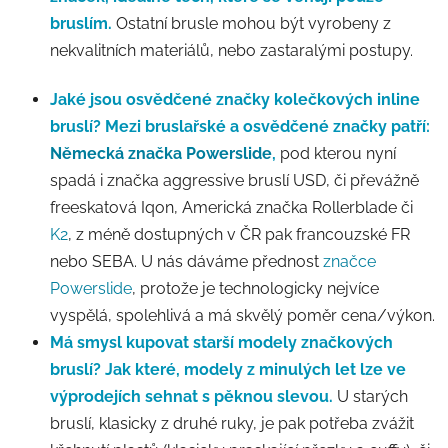
bruslím.
Ostatní brusle mohou být vyrobeny z
nekvalitních materiálů, nebo zastaralými postupy.
Jaké jsou osvědčené značky kolečkových inline
bruslí?
Mezi bruslařské a osvědčené značky patří:
Německá značka Powerslide
,
pod kterou nyní
spadá i značka aggressive bruslí USD, či převážně
freeskatová Iqon, Americká značka Rollerblade či
K2
, z méně dostupných v ČR pak francouzské FR
nebo SEBA. U nás dáváme přednost
značce
Powerslide
, protože je technologicky nejvíce
vyspělá, spolehlivá a má skvělý poměr cena/výkon.
Má smysl kupovat starší modely značkových
bruslí?
Jak které, modely z minulých let lze ve
výprodejích sehnat s pěknou slevou.
U starých
bruslí, klasicky z druhé ruky, je pak potřeba zvážit