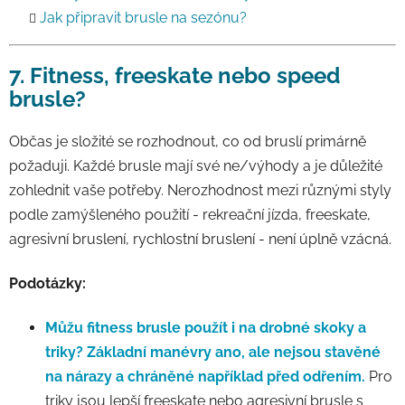
Jak připravit brusle na sezónu?
7. Fitness, freeskate nebo speed
brusle?
Občas je složité se rozhodnout, co od bruslí primárně
požaduji. Každé brusle mají své ne/výhody a je důležité
zohlednit vaše potřeby. Nerozhodnost mezi různými styly
podle zamýšleného použití - rekreační jízda, freeskate,
agresivní bruslení, rychlostní bruslení - není úplně vzácná.
Podotázky:
Můžu fitness brusle použít i na drobné skoky a
triky?
Základní manévry ano, ale nejsou stavěné
na nárazy a chráněné například před odřením.
Pro
triky jsou lepší freeskate nebo agresivní brusle s