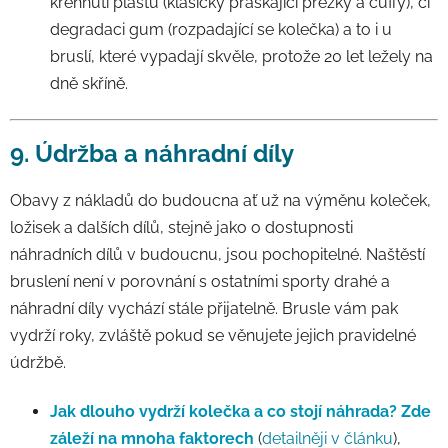
křehnutí plastů (klasicky praskající přezky a cuffy), či
degradaci gum (rozpadající se kolečka) a to i u
bruslí, které vypadají skvěle, protože 20 let ležely na
dně skříně.
9. Údržba a náhradní díly
Obavy z nákladů do budoucna ať už na výměnu koleček,
ložisek a dalších dílů, stejně jako o dostupnosti
náhradních dílů v budoucnu, jsou pochopitelné. Naštěstí
bruslení není v porovnání s ostatními sporty drahé a
náhradní díly vychází stále přijatelně. Brusle vám pak
vydrží roky, zvláště pokud se věnujete jejich pravidelné
údržbě.
Jak dlouho vydrží kolečka a co stojí náhrada?
Zde
záleží na mnoha faktorech
(
detailněji v článku
),