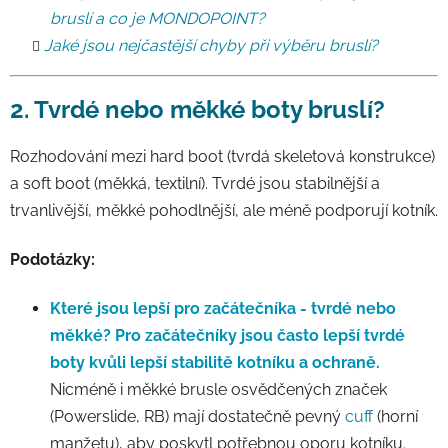
bruslí a co je MONDOPOINT?
Jaké jsou nejčastější chyby při výběru bruslí?
2. Tvrdé nebo měkké boty bruslí?
Rozhodování mezi hard boot (tvrdá skeletová konstrukce)
a soft boot (měkká, textilní). Tvrdé jsou stabilnější a
trvanlivější, měkké pohodlnější, ale méně podporují kotník.
Podotázky:
Které jsou lepší pro začátečníka - tvrdé nebo
měkké?
Pro začátečníky jsou často lepší tvrdé
boty kvůli lepší stabilitě kotníku a ochraně.
Nicméně i měkké brusle osvědčených značek
(Powerslide, RB) mají dostatečně pevný
cuff
(horní
manžetu), aby poskytl potřebnou oporu kotníku.