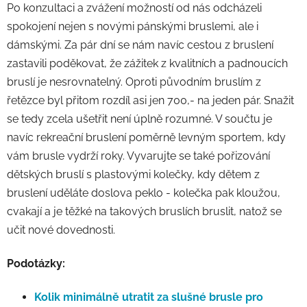
Po konzultaci a zvážení možností od nás odcházeli
spokojení nejen s novými pánskými bruslemi, ale i
dámskými. Za pár dní se nám navíc cestou z bruslení
zastavili poděkovat, že zážitek z kvalitních a padnoucích
bruslí je nesrovnatelný. Oproti původním bruslím z
řetězce byl přitom rozdíl asi jen 700,- na jeden pár. Snažit
se tedy zcela ušetřit není úplně rozumné. V součtu je
navíc rekreační bruslení poměrně levným sportem, kdy
vám brusle vydrží roky. Vyvarujte se také pořizování
dětských bruslí s plastovými kolečky, kdy dětem z
bruslení uděláte doslova peklo - kolečka pak kloužou,
cvakají a je těžké na takových bruslích bruslit, natož se
učit nové dovednosti.
Podotázky:
Kolik minimálně utratit za slušné brusle pro