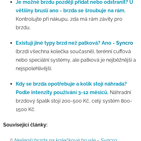
Je možné brzdu později přidat nebo odstranit?
U
většiny bruslí ano - brzda se šroubuje na rám.
Kontrolujte při nákupu, zda má rám závity pro
brzdu.
Existují jiné typy brzd než patková?
Ano -
Syncro
(brzdí všechna kolečka současně), terénní cuffová
nebo speciální systémy, ale patková je nejběžnější a
nejspolehlivější.
Kdy se brzda opotřebuje a kolik stojí náhrada?
Podle intenzity používání 3-12 měsíců.
Náhradní
brzdový špalík stojí 200-500 Kč, celý systém 800-
1500 Kč.
Související články:
Nejlepší brzda na kolečkové brusle -
Syncro