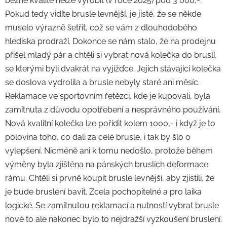
běžné kvalitě nelze vyrobit (v roce 2025) pod 3 000,-.
Pokud tedy vidíte brusle levnější, je jisté, že se někde
muselo výrazně šetřit, což se vám z dlouhodobého
hlediska prodraží. Dokonce se nám stalo, že na prodejnu
přišel mladý pár a chtěli si vybrat nová kolečka do bruslí,
se kterými byli dvakrát na vyjížďce. Jejich stávající kolečka
se doslova vydrolila a brusle nebyly staré ani měsíc.
Reklamace ve sportovním řetězci, kde je kupovali, byla
zamítnuta z důvodu opotřebení a nesprávného používání.
Nová kvalitní kolečka lze pořídit kolem 1000,- i když je to
polovina toho, co dali za celé brusle, i tak by šlo o
vylepšení. Nicméně ani k tomu nedošlo, protože během
výměny byla zjištěna na pánských bruslích deformace
rámu. Chtěli si prvně koupit brusle levnější, aby zjistili, že
je bude bruslení bavit. Zcela pochopitelné a pro laika
logické. Se zamítnutou reklamací a nutností vybrat brusle
nové to ale nakonec bylo to nejdražší vyzkoušení bruslení.