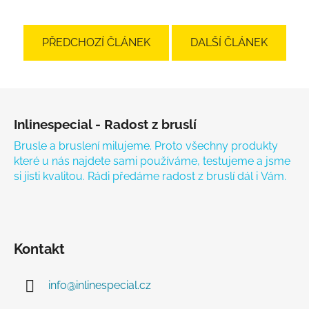
PŘEDCHOZÍ ČLÁNEK
DALŠÍ ČLÁNEK
Zápatí
Inlinespecial - Radost z bruslí
Brusle a bruslení milujeme. Proto všechny produkty
které u nás najdete sami používáme, testujeme a jsme
si jisti kvalitou. Rádi předáme radost z bruslí dál i Vám.
Kontakt
info
@
inlinespecial.cz