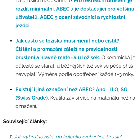
na bruslích nedosáhnete.
Pro rekreační bruslení je
rozdíl minimální. ABEC 7 je dostačující pro většinu
uživatelů. ABEC 9 ocení závodníci a rychlostní
jezdci.
Jak často se ložiska musí měnit nebo čistit?
Čištění a promazání záleží na pravidelnosti
bruslení a hlavně materiálu ložisek.
O keramická je
důležité se starat, u běžnějších ložisek se péče příliš
nevyplatí. Výměna podle opotřebení každé 1–3 roky.
Existují i jiná označení než ABEC?
Ano - ILQ, SG
(Swiss Grade).
Kvalita závisí více na materiálu než na
označení.
Související články:
Jak vybrat ložiska do kolečkových inline bruslí?