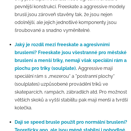
pevnější konstrukcí. Freeskate a aggressive modely
bruslí jsou zároveň stavěny tak, že jsou nejen
odolnější, ale jejich jednotlivé komponenty jsou
šroubované a snadno vyměnitelné.
Jaký je rozdíl mezi freeskate a agresivními
bruslemi?
Freeskate jsou všestranné pro městské
bruslení a menší triky, nemají však speciální rám a
plochu pro triky (soulplate).
Aggressive mají
speciální rám s „mezerou“ a "postranní plochy“
(soulplates) uzpůsobené provádění triků ve
skateparcích, rampách, zábradlích atd. Pro možnost
větších skoků a vyšší stabilitu pak mají menší a tvrdší
kolečka.
Dají se speed brusle použít pro normální bruslení?
Teoreticky ano, ale jsou méně stabilní i pohodlné.