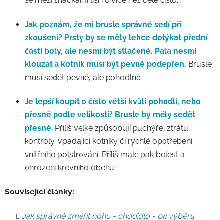
se mezi značkami liší i o více než celé číslo.
Jak poznám, že mi brusle správně sedí při
zkoušení?
Prsty by se měly lehce dotýkat přední
části boty, ale nesmí být stlačené. Pata nesmí
klouzat a kotník musí být pevně podepřen.
Brusle
musí sedět pevně, ale pohodlně.
Je lepší koupit o číslo větší kvůli pohodlí, nebo
přesně podle velikosti?
Brusle by měly sedět
přesně.
Příliš velké způsobují puchýře, ztrátu
kontroly, vpadající kotníky či rychlé opotřebení
vnitřního polstrování. Příliš malé pak bolest a
ohrožení krevního oběhu.
Související články:
Jak správně změřit nohu - chodidlo - při výběru