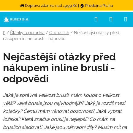
🚛 Doprava zdarma nad 1999 Kč | 🏠 Prodejna Praha
Hledat
NÁKUPN
Přejít na obsah
Domů
/
Články a poradna
/
O bruslích
/
Nejčastější otázky před
nákupem inline bruslí - odpovědi
Nejčastější otázky před
nákupem inline bruslí -
odpovědi
Jaká je správná velikost bruslí, mám koupit o velikost
větší? Jaké brusle jsou nejvhodnější? Jaký je rozdíl mezi
kolečky? Čemu mám věnovat pozornost? Jaká vybrat
ložiska? Která značka bruslí je nejlepší? Co mám na
bruslích sledovat? Jaké jsou náhradní díly? Musím mít na