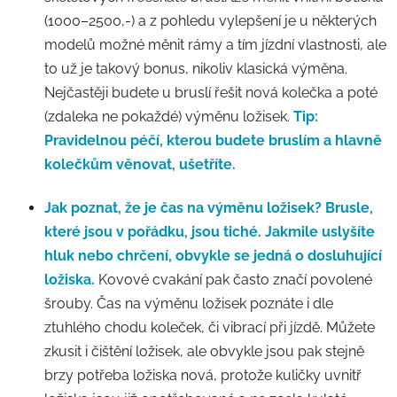
(1000–2500,-) a z pohledu vylepšení je u některých
modelů možné měnit rámy a tím jízdní vlastnosti, ale
to už je takový bonus, nikoliv klasická výměna.
Nejčastěji budete u bruslí řešit nová kolečka a poté
(zdaleka ne pokaždé) výměnu ložisek.
Tip:
Pravidelnou péčí, kterou budete bruslím a hlavně
kolečkům věnovat, ušetříte.
Jak poznat, že je čas na výměnu ložisek?
Brusle,
které jsou v pořádku, jsou tiché. Jakmile uslyšíte
hluk nebo chrčení, obvykle se jedná o dosluhující
ložiska.
Kovové cvakání pak často značí povolené
šrouby. Čas na výměnu ložisek poznáte i dle
ztuhlého chodu koleček, či vibrací při jízdě. Můžete
zkusit i čištění ložisek, ale obvykle jsou pak stejně
brzy potřeba ložiska nová, protože kuličky uvnitř