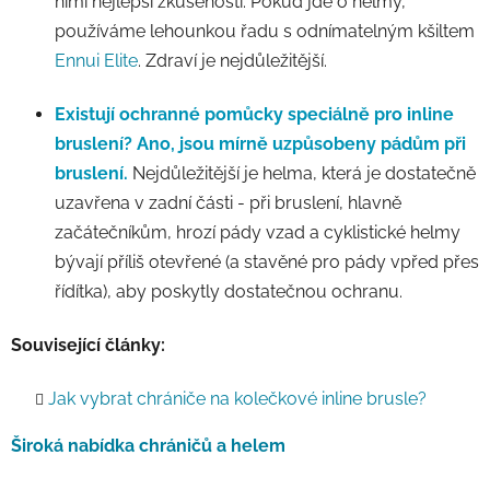
nimi nejlepší zkušenosti. Pokud jde o helmy,
používáme lehounkou řadu s odnímatelným kšiltem
Ennui Elite
. Zdraví je nejdůležitější.
Existují ochranné pomůcky speciálně pro inline
bruslení?
Ano, jsou mírně uzpůsobeny pádům při
bruslení.
Nejdůležitější je helma, která je dostatečně
uzavřena v zadní části - při bruslení, hlavně
začátečníkům, hrozí pády vzad a cyklistické helmy
bývají příliš otevřené (a stavěné pro pády vpřed přes
řídítka), aby poskytly dostatečnou ochranu.
Související články:
Jak vybrat chrániče na kolečkové inline brusle?
Široká nabídka chráničů a helem