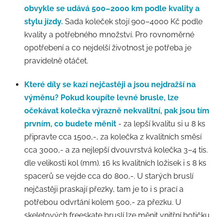
obvykle se udává 500–2000 km podle kvality a
stylu jízdy.
Sada koleček stojí 900–4000 Kč podle
kvality a potřebného množství. Pro rovnoměrné
opotřebení a co nejdelší životnost je potřeba je
pravidelně otáčet.
Které díly se kazí nejčastěji a jsou nejdražší na
výměnu?
Pokud koupíte levné brusle, lze
očekávat kolečka výrazně nekvalitní, pak jsou tím
prvním, co budete měnit
- za lepší kvalitu si u 8 ks
připravte cca 1500,-, za kolečka z kvalitních směsí
cca 3000,- a za nejlepší dvouvrstvá kolečka 3–4 tis.
dle velikosti kol (mm). 16 ks kvalitních ložisek i s 8 ks
spacerů se vejde cca do 800,-. U starých bruslí
nejčastěji praskají přezky, tam je to i s prací a
potřebou odvrtání kolem 500,- za přezku. U
skeletových freeskate bruslí lze měnit vnitřní botičku