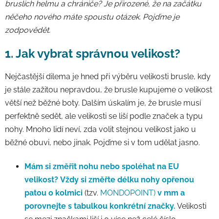
bruslích helmu a chrániče? Je přirozené, že na začátku
něčeho nového máte spoustu otázek. Pojďme je
zodpovědět.
1. Jak vybrat správnou velikost?
Nejčastější dilema je hned při výběru velikosti brusle, kdy
je stále zažitou nepravdou, že brusle kupujeme o velikost
větší než běžné boty. Dalším úskalím je, že brusle musí
perfektně sedět, ale velikosti se liší podle značek a typu
nohy. Mnoho lidí neví, zda volit stejnou velikost jako u
běžné obuvi, nebo jinak. Pojďme si v tom udělat jasno.
Mám si změřit nohu nebo spoléhat na EU
velikost?
Vždy si změřte délku nohy opřenou
patou o kolmici
(tzv.
MONDOPOINT)
v mm a
porovnejte s tabulkou konkrétní značky.
Velikosti