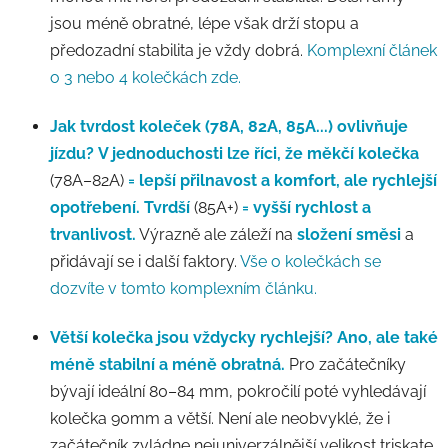
jsou méně obratné, lépe však drží stopu a
předozadní stabilita je vždy dobrá.
Komplexní článek
o 3 nebo 4 kolečkách zde.
Jak tvrdost koleček (78A, 82A, 85A...) ovlivňuje
jízdu?
V jednoduchosti lze říci, že měkčí kolečka
(78A–82A)
= lepší přilnavost a komfort, ale rychlejší
opotřebení. Tvrdší
(85A+)
= vyšší rychlost a
trvanlivost.
Výrazně ale záleží na
složení směsi
a
přidávají se i další faktory.
Vše o kolečkách se
dozvíte v tomto komplexním článku.
Větší kolečka jsou vždycky rychlejší?
Ano, ale také
méně stabilní a méně obratná.
Pro začátečníky
bývají ideální 80–84 mm, pokročilí poté vyhledávají
kolečka 90mm a větší. Není ale neobvyklé, že i
začátečník zvládne nejuniverzálnější velikost triskate