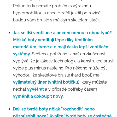
Pokud tedy nemáte problém s výraznou
hypermobilitou a chcete začít jezdit po rovině,
budou vám brusle s měkkým skeletem stačit.
Jak se liší ventilace a pocení nohou u obou typů?
Měkké boty ventilují lépe díky textilním
materiálům, tvrdé ale mají často lepší ventilační
systémy.
Sečteno, potrženo, z našich zkušeností
vyplývá, že jakákoliv technologie a konstrukce bruslí
vyjde plus minus nastejno. Pro někoho může být
výhodou, že skeletové brusle (hard boot) mají
vyjímatelný liner (vnitřní botičku)
, který můžete
nechat
vyvětrat
a v případě potřeby časem
vyměnit a dokoupit nový.
Dají se tvrdé boty nějak "rozchodit" nebo
přizpůsobit noze?
Kvalitní tvrdé boty se částečně