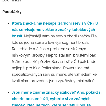
podmínky?
Podotázky:
Která značka má nejlepší záruční servis v ČR?
U
nás servisujeme veškeré značky kolečkových
bruslí.
Nejčastěji nám na servis chodí značka Fila,
kde se jedná spíše o levnější segment bruslí.
Rollerblade má často problém se strženými
hliníkovými šrouby. Napříč staršími bruslemi pak
řešíme prasklé přezky. Servisní síť v ČR pak bude
nejlepší pro K2 a Rollerblade. Powerslide má
specializovaných servisů méně, ale vzhledem ke
kvalitnímu provedení jsou využívány minimálně.
Jsou méně známé značky rizikové?
Ano, pokud si
chcete bruslení užít, vyberte si ze známých
značek, ideálně těch, které se věnují pouze