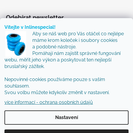
Odebírat newsletter
Vítejte v Inlinespecial!
Vložte svůj e-mail a my vám budeme zasílat informace
Aby se náš web pro Vás otáčel co nejlépe
o nových produktech na našem e-shopu.
máme krom koleček i soubory cookies
Přidejte se k nám a my Vám budeme zasílat ty nejlepší
a podobné nástroje.
novinky a tipy.
Pomáhají nám zajistit správné fungování
webu, měřit jeho výkon a poskytovat ten nejlepší
E-mail
bruslařský zážitek.
Nepovinné cookies používáme pouze s vaším
Vložením e-mailu souhlasíte s
podmínkami
souhlasem.
ochrany osobních údajů
Svou volbu můžete kdykoliv změnit v nastavení.
PŘIHLÁSIT SE
více informací - ochrana osobních údajů
Nastavení
Vytvořil Shoptet