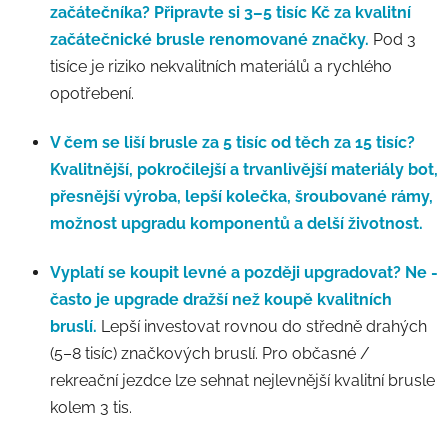
začátečníka?
Připravte si 3–5 tisíc Kč za kvalitní
začátečnické brusle renomované značky.
Pod 3
tisíce je riziko nekvalitních materiálů a rychlého
opotřebení.
V čem se liší brusle za 5 tisíc od těch za 15 tisíc?
Kvalitnější, pokročilejší a trvanlivější materiály bot,
přesnější výroba, lepší kolečka, šroubované rámy,
možnost upgradu komponentů a delší životnost.
Vyplatí se koupit levné a později upgradovat?
Ne -
často je upgrade dražší než koupě kvalitních
bruslí.
Lepší investovat rovnou do středně drahých
(5–8 tisíc) značkových bruslí. Pro občasné /
rekreační jezdce lze sehnat nejlevnější kvalitní brusle
kolem 3 tis.