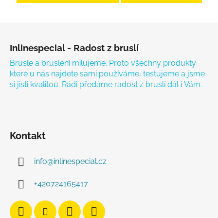
Zápatí
Inlinespecial - Radost z bruslí
Brusle a bruslení milujeme. Proto všechny produkty
které u nás najdete sami používáme, testujeme a jsme
si jisti kvalitou. Rádi předáme radost z bruslí dál i Vám.
Kontakt
info
@
inlinespecial.cz
+420724165417