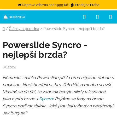
🚛 Doprava zdarma nad 1999 Kč | 🏠 Prodejna Praha
Hledat
NÁKUPN
Přejít na obsah
Domů
/
Články a poradna
/
Powerslide Syncro - nejlepší brzda?
Powerslide Syncro -
nejlepší brzda?
8.8.2024
Německá značka Powerslide přišla před nějakou dobou s
novinkou, která brzdění na bruslích dělá o mnoho snazší.
Vlastně se dá říci, že zabrzdit nebylo nikdy tak snadné
jako nyní s brzdou
Syncro
! Pojďme se tedy na brzdu
Syncro podívat zblízka. Jaké jsou její výhody a nevýhody?
Jak funguje?