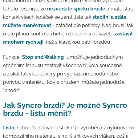
cuffu (horní manžety okolo kotníku). Velikou výhodou
tohoto řešení je, že
nezvedáte špičku brusle
a máte stále
kontakt všech koleček se zemí. Jste tak
stabilní a stále
můžete
manévrovat
- zatáčet dle potřeby. Nad bruslí tak
máte plnou kontrolu i během brzdění a dokážete
zastavit
mnohem rychleji
, než s klasickou patní brzdou.
Funkce “
Stop and Walking
” umožňuje jednoduchým
otočením imbusu zastavit všechna tři kola současně
a získat tak více důvěry při vycházení schodů nebo
pohybu v interiéru, kdy s bruslemi můžete jednoduše
“chodit”.
Jak Syncro brzdí? Je možné Syncro
brzdu - lištu měnit?
Lišta
, neboli "brzdová destička" je vyrobena z nylonového
kompozitního materiálu s 30 % uhlíkových vláken, což ji