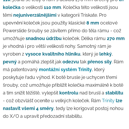
kolečka
o velikosti
110 mm
. Kolečka této velikosti jsou
těmi
nejuniverzálnějšími
v kategorii Triskate. Pro
upevnění koleček jsou použity klasické
8 mm
ocelové
Powerslide šrouby se závitem přímo do těla rámu - což
umožňuje
snadnou údržbu
koleček. Délka rámu
270 mm
je vhodná i pro větší velikosti nohy. Samotný rám je
vyroben z
vysoce kvalitního hliníku
, který je
lehký
,
pevný
a pomáhá zlepšit jak
odezvu
tak
přenos síly
. Rám
má patentovaný
montážní systém Trinity
, který
poskytuje řadu výhod. K botě brusle je uchycen třemi
šrouby, což umožňuje přiblížit kolečka maximálně k botě
a tím snížit těžiště, vylepšit
kontrolu
nad bruslí a
stabilitu
- což obzvlášť oceníte u velkých koleček. Rám
Trinity
lze
nastavit všemi 4 směry
, tedy lze korigovat postoj nohou
do X/O a upravit předozadní stabilitu.