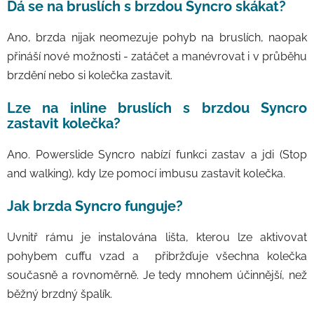
Dá se na bruslích s brzdou Syncro skákat?
Ano, brzda nijak neomezuje pohyb na bruslích, naopak
přináší nové možnosti - zatáčet a manévrovat i v průběhu
brzdění nebo si kolečka zastavit.
Lze na inline bruslích s brzdou Syncro
zastavit kolečka?
Ano. Powerslide Syncro nabízí funkci zastav a jdi (Stop
and walking), kdy lze pomocí imbusu zastavit kolečka.
Jak brzda Syncro funguje?
Uvnitř rámu je instalována lišta, kterou lze aktivovat
pohybem cuffu vzad a přibržďuje všechna kolečka
současně a rovnoměrně. Je tedy mnohem účinnější, než
běžný brzdný špalík.