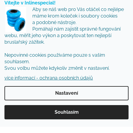
Vítejte v Inlinespecial!
Vložte svůj e-mail a my vám budeme zasílat informace
Aby se náš web pro Vás otáčel co nejlépe
o nových produktech na našem e-shopu.
máme krom koleček i soubory cookies
Přidejte se k nám a my Vám budeme zasílat ty nejlepší
a podobné nástroje.
novinky a tipy.
Pomáhají nám zajistit správné fungování
webu, měřit jeho výkon a poskytovat ten nejlepší
E-mail
bruslařský zážitek.
Vložením e-mailu souhlasíte s
podmínkami
Nepovinné cookies používáme pouze s vaším
ochrany osobních údajů
souhlasem.
Svou volbu můžete kdykoliv změnit v nastavení.
PŘIHLÁSIT SE
více informací - ochrana osobních údajů
Nastavení
Vytvořil Shoptet
Souhlasím
Copyright 2026
Inlinespecial
. Všechna práva
vyhrazena.
Upravit nastavení cookies