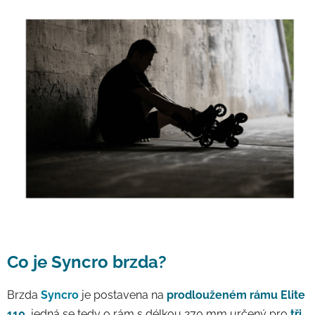
Co je Syncro brzda?
Brzda
Syncro
je postavena na
prodlouženém rámu Elite
110
, jedná se tedy o rám s délkou 270 mm určený pro
tři