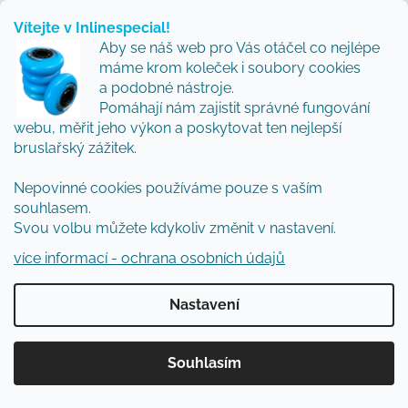
Jako vnučka hokejového trenéra stála
Vítejte v Inlinespecial!
na ledních bruslích poprvé ve svých 3
Aby se náš web pro Vás otáčel co nejlépe
letech. Později ji učarovalo aggressive
máme krom koleček i soubory cookies
bruslení. Nyní se specializuje na inline
brusle, poradenství a technickou
a podobné nástroje.
stránku obchodu Inlinespecial. Je
Pomáhají nám zajistit správné fungování
mámou malého bruslaře.
webu, měřit jeho výkon a poskytovat ten nejlepší
bruslařský zážitek.
Nepovinné cookies používáme pouze s vaším
souhlasem.
Veřejné bruslení Praha 2025 2026–
Kluziště v Praze –
Lední bruslení –
Svou volbu můžete kdykoliv změnit v nastavení.
Bruslení zimní stadion –
Zimní brusle – Venkovní bruslení Praha –
více informací - ochrana osobních údajů
Bruslení pro veřejnost
Nastavení
Souhlasím
PŘEDCHOZÍ ČLÁNEK
DALŠÍ ČLÁNEK