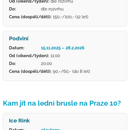
Od (víkend/týden):
dle rozvrhu
Do:
dle rozvrhu
Cena (dospělí/děti):
150,-/100,- (12 let)
Podviní
Datum:
15.11.2025 – 28.2.2026
Od (víkend/týden):
11:00
Do:
20:00
Cena (dospělí/děti):
90,-/60,- (do 8 let)
Kam jít na lední brusle na Praze 10?
Ice Rink
Datum:
otevřeno