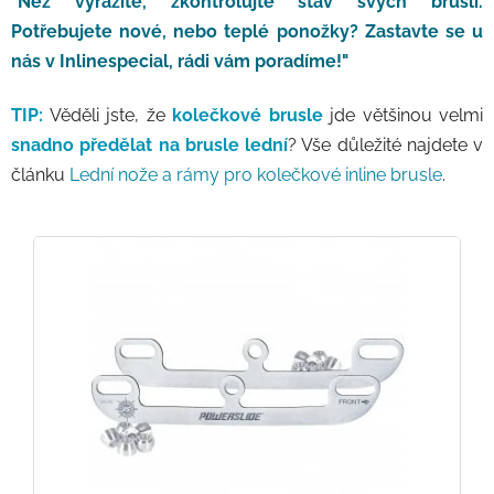
"Než vyrazíte, zkontrolujte stav svých bruslí.
Potřebujete nové, nebo teplé ponožky? Zastavte se u
nás v Inlinespecial, rádi vám poradíme!"
TIP:
Věděli jste, že
kolečkové brusle
jde většinou velmi
snadno předělat na brusle lední
? Vše důležité najdete v
článku
Lední nože a rámy pro kolečkové inline brusle
.