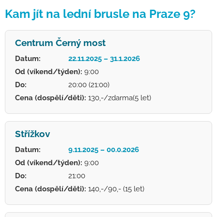
Kam jít na lední brusle na Praze 9?
Centrum Černý most
Datum:
22.11.2025 – 31.1.2026
Od (víkend/týden):
9:00
Do:
20:00 (21:00)
Cena (dospělí/děti):
130,-/zdarma(5 let)
Střížkov
Datum:
9.11.2025 – 00.0.2026
Od (víkend/týden):
9:00
Do:
21:00
Cena (dospělí/děti):
140,-/90,- (15 let)