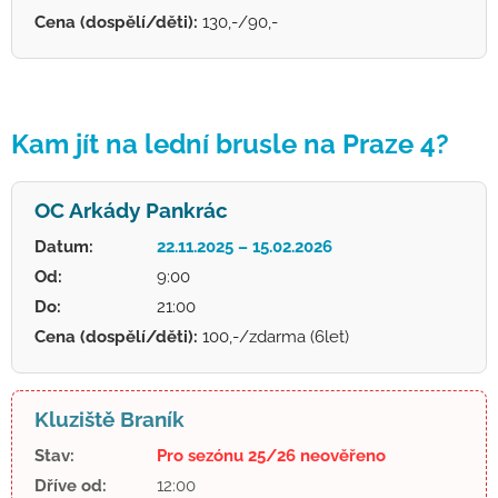
Cena (dospělí/děti):
130,-/90,-
Kam jít na lední brusle na Praze 4?
OC Arkády Pankrác
Datum:
22.11.2025 – 15.02.2026
Od:
9:00
Do:
21:00
Cena (dospělí/děti):
100,-/zdarma (6let)
Kluziště Braník
Stav:
Pro sezónu 25/26 neověřeno
Dříve od:
12:00