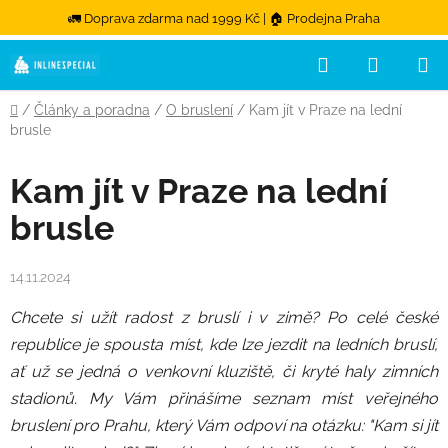
🚛 Doprava zdarma nad 1999 Kč | 🏠 Prodejna Praha
Přejít na obsah
Hledat
NÁKUPN
Domů
/
Články a poradna
/
O bruslení
/
Kam jít v Praze na lední
brusle
Kam jít v Praze na lední
brusle
14.11.2024
Chcete si užít radost z bruslí i v zimě? Po celé české
republice je spousta míst, kde lze jezdit na ledních bruslí,
ať už se jedná o venkovní kluziště, či kryté haly zimních
stadionů. My Vám přinášíme seznam míst veřejného
bruslení pro Prahu, který Vám odpoví na otázku: "Kam si jít