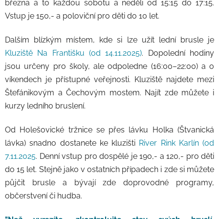
března a to každou sobotu a neděli od 15:15 do 17:15.
Vstup je 150,- a poloviční pro děti do 10 let.
Dalším blízkým místem, kde si lze užít lední brusle je
Kluziště Na Františku (od 14.11.2025)
. Dopolední hodiny
jsou určeny pro školy, ale odpoledne (16:00–22:00) a o
víkendech je přístupné veřejnosti. Kluziště najdete mezi
Štefánikovým a Čechovým mostem. Najít zde můžete i
kurzy ledního bruslení.
Od Holešovické tržnice se přes lávku Holka (Štvanická
lávka) snadno dostanete ke kluzišti
River Rink Karlín (od
7.11.2025
. Denní vstup pro dospělé je 190,- a 120,- pro děti
do 15 let. Stejně jako v ostatních případech i zde si můžete
půjčit brusle a bývají zde doprovodné programy,
občerstvení či hudba.