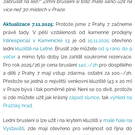
zabruslit na led?" Zimní bruslení si totiž máte šanci užít na
více než 30 místech v Praze.
Aktualizace 7.11.2025:
Protože jsme z Prahy 7 začneme
právě tady. V pěší vzdálenosti od kamenné prodejny
Inlinespecial v Kamenické 13
je od
15.11.2025
otevřeno
lední
kluziště na Letné
. Bruslit zde můžete
od 9 ráno do 9
večer
a mimo tyto doby lze zařídit soukromé rezervace.
Pro rok 2025/26 je cena bruslení
140,-/2h
pro dospělého
a děti z Prahy 7 mají vstup zdarma, ostatní za 100,-/2h.
Přestože se jedná o největší venkovní kluziště (43 x 20 m)
v Praze bývá i tak poměrně plné. Není se co divit, protože
si zde můžete užít jak krásný
západ slunce
, tak
výhled na
Pražský hrad
.
Lední bruslení si lze užít i na krytém kluzišti v
malé hale na
Výstavišti
, zde mají otevřeno pro veřejnost od října do