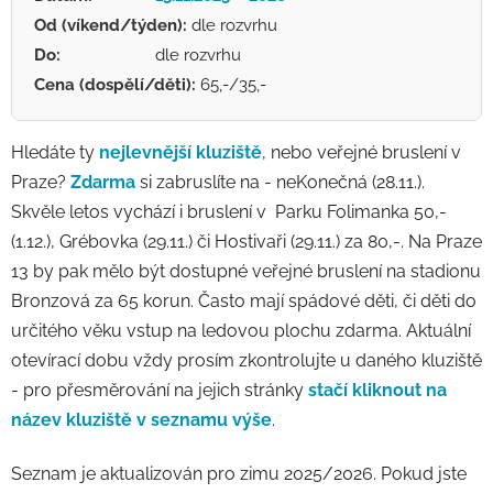
Od (víkend/týden):
dle rozvrhu
Do:
dle rozvrhu
Cena (dospělí/děti):
65,-/35,-
Hledáte ty
nejlevnější kluziště
, nebo veřejné bruslení v
Praze?
Zdarma
si zabruslíte na - neKonečná (28.11.).
Skvěle letos vychází i bruslení v Parku Folimanka 50,-
(1.12.), Grébovka (29.11.) či Hostivaři (29.11.) za 80,-. Na Praze
13 by pak mělo být dostupné veřejné bruslení na stadionu
Bronzová za 65 korun. Často mají spádové děti, či děti do
určitého věku vstup na ledovou plochu zdarma. Aktuální
otevírací dobu vždy prosím zkontrolujte u daného kluziště
- pro přesměrování na jejich stránky
stačí kliknout na
název kluziště v seznamu výše
.
Seznam je aktualizován pro zimu 2025/2026. Pokud jste