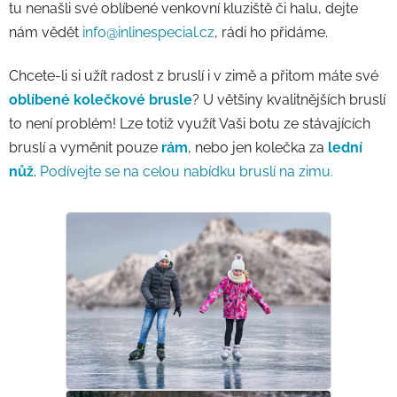
tu nenašli své oblíbené venkovní kluziště či halu, dejte
nám vědět
info@inlinespecial.cz
, rádi ho přidáme.
Chcete-li si užít radost z bruslí i v zimě a přitom máte své
oblíbené kolečkové brusle
? U většiny kvalitnějších bruslí
to není problém! Lze totiž využít Vaši botu ze stávajících
bruslí a vyměnit pouze
rám
, nebo jen kolečka za
lední
nůž
.
Podívejte se na celou nabídku bruslí na zimu.