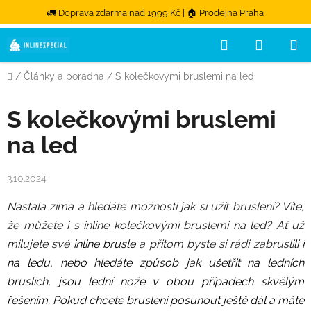
🚛 Doprava zdarma nad 1999 Kč | 🏠 Prodejna Praha
Hledat
NÁKUPN
Přejít na obsah
Domů
/
Články a poradna
/
S kolečkovými bruslemi na led
S kolečkovými bruslemi
na led
3.10.2024
Nastala zima a hledáte možnosti jak si užít bruslení? Víte,
že můžete i s inline kolečkovými bruslemi na led? Ať už
milujete své
inline brusle
a přitom byste si rádi zabrusli
li i
na ledu, nebo hledáte způsob jak ušetřit na ledních
bruslích, jsou lední nože v obou případech skvělým
řešením. Pokud chcete bruslení posunout ještě dál a máte