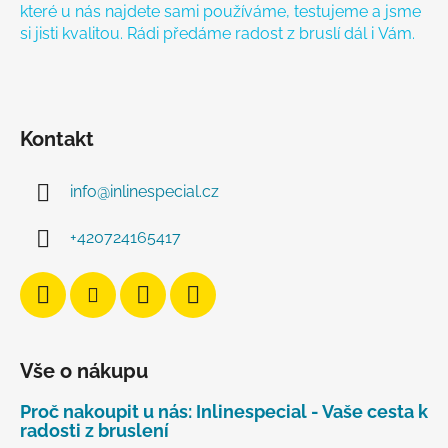
které u nás najdete sami používáme, testujeme a jsme
si jisti kvalitou. Rádi předáme radost z bruslí dál i Vám.
Kontakt
info
@
inlinespecial.cz
+420724165417
Vše o nákupu
Proč nakoupit u nás: Inlinespecial - Vaše cesta k
radosti z bruslení