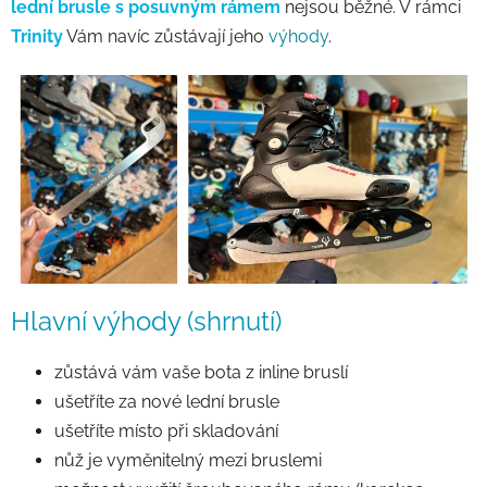
lední brusle s posuvným rámem
nejsou běžné. V rámci
Trinity
Vám navíc zůstávají jeho
výhody
.
Hlavní výhody (shrnutí)
zůstává vám vaše bota z inline bruslí
ušetříte za nové lední brusle
ušetříte místo při skladování
nůž je vyměnitelný mezi bruslemi