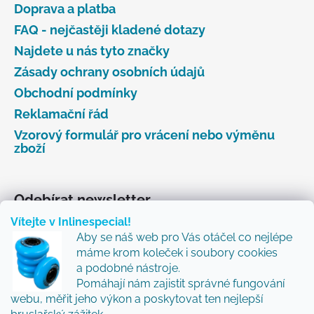
Doprava a platba
FAQ - nejčastěji kladené dotazy
Najdete u nás tyto značky
Zásady ochrany osobních údajů
Obchodní podmínky
Reklamační řád
Vzorový formulář pro vrácení nebo výměnu
zboží
Odebírat newsletter
Vítejte v Inlinespecial!
Vložte svůj e-mail a my vám budeme zasílat informace
Aby se náš web pro Vás otáčel co nejlépe
o nových produktech na našem e-shopu.
máme krom koleček i soubory cookies
Přidejte se k nám a my Vám budeme zasílat ty nejlepší
a podobné nástroje.
novinky a tipy.
Pomáhají nám zajistit správné fungování
webu, měřit jeho výkon a poskytovat ten nejlepší
E-mail