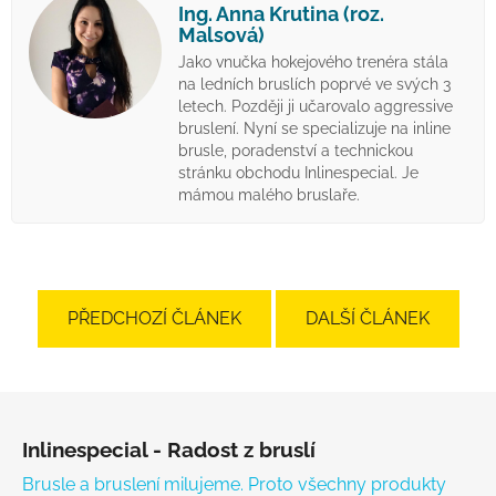
Ing. Anna Krutina (roz.
Malsová)
Jako vnučka hokejového trenéra stála
na ledních bruslích poprvé ve svých 3
letech. Později ji učarovalo aggressive
bruslení. Nyní se specializuje na inline
brusle, poradenství a technickou
stránku obchodu Inlinespecial. Je
mámou malého bruslaře.
PŘEDCHOZÍ ČLÁNEK
DALŠÍ ČLÁNEK
Zápatí
Inlinespecial - Radost z bruslí
Brusle a bruslení milujeme. Proto všechny produkty