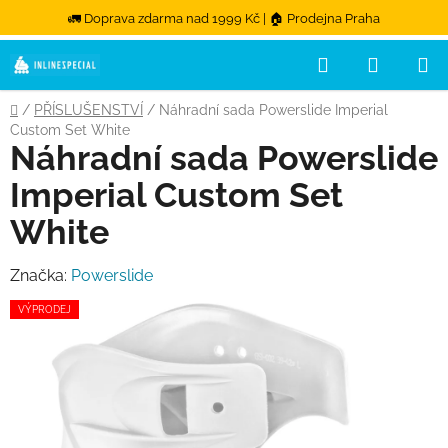
🚛 Doprava zdarma nad 1999 Kč | 🏠 Prodejna Praha
Hledat
NÁKUPN
Přejít na obsah
Domů
/
PŘÍSLUŠENSTVÍ
/
Náhradní sada Powerslide Imperial
Custom Set White
Náhradní sada Powerslide
Imperial Custom Set
White
Značka:
Powerslide
VÝPRODEJ