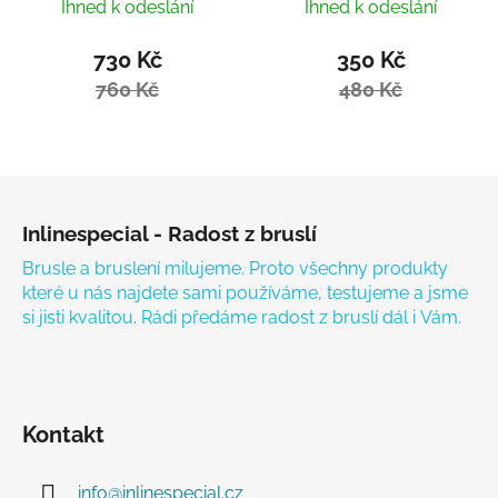
Hardcore Tool
Ihned k odeslání
Ihned k odeslání
730 Kč
350 Kč
760 Kč
480 Kč
Zápatí
Inlinespecial - Radost z bruslí
Brusle a bruslení milujeme. Proto všechny produkty
které u nás najdete sami používáme, testujeme a jsme
si jisti kvalitou. Rádi předáme radost z bruslí dál i Vám.
Kontakt
info
@
inlinespecial.cz