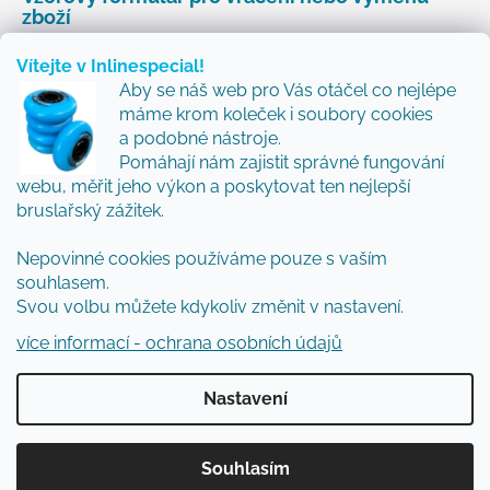
zboží
Vítejte v Inlinespecial!
Aby se náš web pro Vás otáčel co nejlépe
Odebírat newsletter
máme krom koleček i soubory cookies
a podobné nástroje.
Přidejte se k nám a my Vám budeme zasílat ty nejlepší
Pomáhají nám zajistit správné fungování
novinky a tipy.
webu, měřit jeho výkon a poskytovat ten nejlepší
bruslařský zážitek.
Nepovinné cookies používáme pouze s vaším
Vložením e-mailu souhlasíte s
podmínkami
souhlasem.
ochrany osobních údajů
Svou volbu můžete kdykoliv změnit v nastavení.
PŘIHLÁSIT SE
více informací - ochrana osobních údajů
Nastavení
Vytvořil Shoptet
Souhlasím
Copyright 2026
Inlinespecial
. Všechna práva