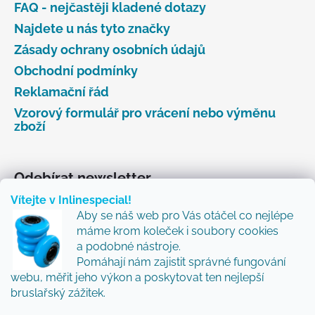
FAQ - nejčastěji kladené dotazy
Najdete u nás tyto značky
Zásady ochrany osobních údajů
Obchodní podmínky
Reklamační řád
Vzorový formulář pro vrácení nebo výměnu
zboží
Odebírat newsletter
Vítejte v Inlinespecial!
Vložte svůj e-mail a my vám budeme zasílat informace
Aby se náš web pro Vás otáčel co nejlépe
o nových produktech na našem e-shopu.
máme krom koleček i soubory cookies
Přidejte se k nám a my Vám budeme zasílat ty nejlepší
a podobné nástroje.
novinky a tipy.
Pomáhají nám zajistit správné fungování
webu, měřit jeho výkon a poskytovat ten nejlepší
E-mail
bruslařský zážitek.