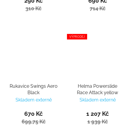
290 Kč
690 Kč
310 Kč
714 Kč
VÝPRODEJ
Rukavice Swings Aero
Helma Powerslide
Black
Race Attack yellow
Skladem externě
Skladem externě
670 Kč
1 207 Kč
699,75 Kč
1 939 Kč