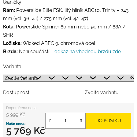
tkaničky
Rám:
Powerslide Elite FSK, litý hliník ADC10, Trinity – 243
mm (vel. 36–41) / 275 mm (vel. 42–47)
Kola:
Powerslide Spinner 80 mm nebo 90 mm / 88A /
SHR
Ložiska:
Wicked ABEC 9, chromová ocel
Brzda:
Není součástí –
odkaz na vhodnou brzdu zde
Varianta:
Dostupnost
Zvolte variantu
5 999 Kč
DO KOŠÍKU
5 769 Kč