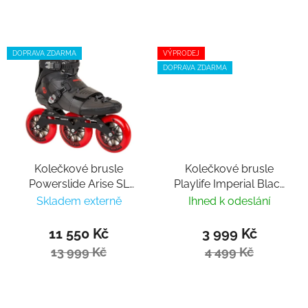
DOPRAVA ZDARMA
VÝPRODEJ
DOPRAVA ZDARMA
Kolečkové brusle
Kolečkové brusle
Powerslide Arise SL
Playlife Imperial Black
Black Trinity
White 110
Skladem externě
Ihned k odeslání
11 550 Kč
3 999 Kč
13 999 Kč
4 499 Kč