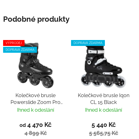
Podobné produkty
VÝPRODEJ
DOPRAVA ZDARMA
DOPRAVA ZDARMA
Kolečkové brusle
Kolečkové brusle Iqon
Powerslide Zoom Pro
CL 15 Black
100 black Trinity
Ihned k odeslání
Ihned k odeslání
4 470 Kč
5 440 Kč
od
4 899 Kč
5 565,75 Kč