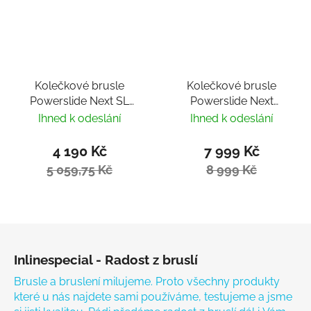
Kolečkové brusle
Kolečkové brusle
Powerslide Next SL
Powerslide Next
Black 110
Combat White 110
Ihned k odeslání
Ihned k odeslání
Trinity
4 190 Kč
7 999 Kč
5 059,75 Kč
8 999 Kč
Zápatí
Inlinespecial - Radost z bruslí
Brusle a bruslení milujeme. Proto všechny produkty
které u nás najdete sami používáme, testujeme a jsme