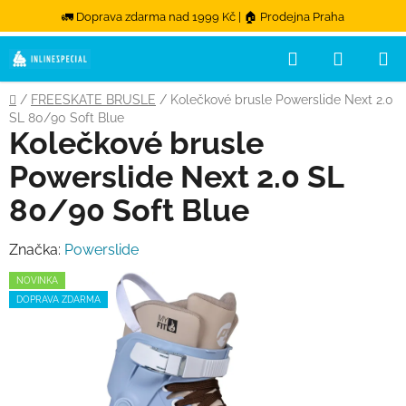
🚛 Doprava zdarma nad 1999 Kč | 🏠 Prodejna Praha
Hledat
NÁKUPN
Přejít na obsah
Domů
/
FREESKATE BRUSLE
/
Kolečkové brusle Powerslide Next 2.0
SL 80/90 Soft Blue
Kolečkové brusle
Powerslide Next 2.0 SL
80/90 Soft Blue
Značka:
Powerslide
NOVINKA
DOPRAVA ZDARMA