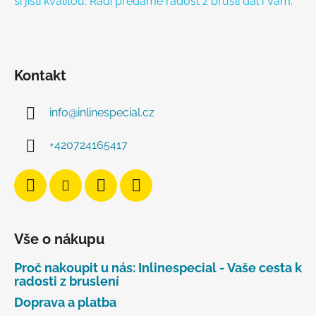
si jisti kvalitou. Rádi předáme radost z bruslí dál i Vám.
Kontakt
info
@
inlinespecial.cz
+420724165417
Vše o nákupu
Proč nakoupit u nás: Inlinespecial - Vaše cesta k
radosti z bruslení
Doprava a platba