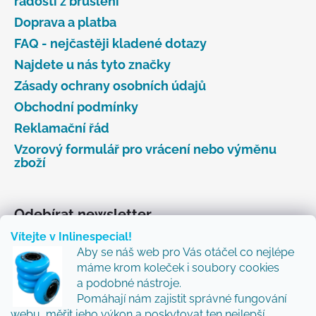
radosti z bruslení
Doprava a platba
FAQ - nejčastěji kladené dotazy
Najdete u nás tyto značky
Zásady ochrany osobních údajů
Obchodní podmínky
Reklamační řád
Vzorový formulář pro vrácení nebo výměnu
zboží
Odebírat newsletter
Vítejte v Inlinespecial!
Vložte svůj e-mail a my vám budeme zasílat informace
Aby se náš web pro Vás otáčel co nejlépe
o nových produktech na našem e-shopu.
máme krom koleček i soubory cookies
Přidejte se k nám a my Vám budeme zasílat ty nejlepší
a podobné nástroje.
novinky a tipy.
Pomáhají nám zajistit správné fungování
webu, měřit jeho výkon a poskytovat ten nejlepší