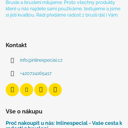
Brusle a bruslení milujeme. Proto všechny produkty
které u nás najdete sami používáme, testujeme a jsme
si jisti kvalitou. Rádi předáme radost z bruslí dál i Vám.
Kontakt
info
@
inlinespecial.cz
+420724165417
Vše o nákupu
Proč nakoupit u nás: Inlinespecial - Vaše cesta k