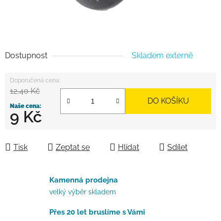
Dostupnost
Skladem externě
12,40 Kč
DO KOŠÍKU
9 Kč
Měrná cena:
Tisk
Zeptat se
Hlídat
Sdílet
Kamenná prodejna
velký výběr skladem
Přes 20 let bruslíme s Vámi