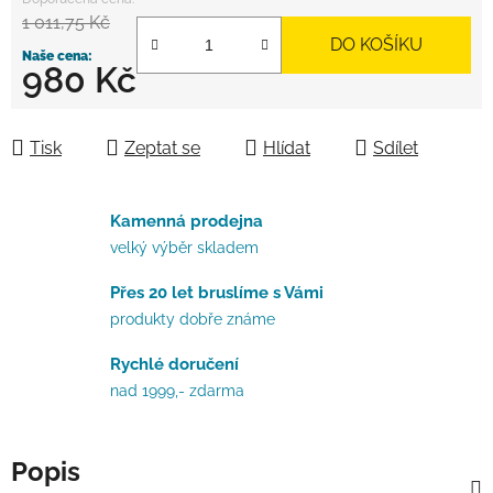
1 011,75 Kč
DO KOŠÍKU
980 Kč
Měrná cena:
Tisk
Zeptat se
Hlídat
Sdílet
Kamenná prodejna
velký výběr skladem
Přes 20 let bruslíme s Vámi
produkty dobře známe
Rychlé doručení
nad 1999,- zdarma
Popis