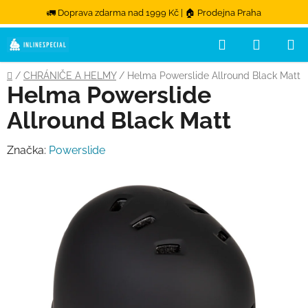
🚛 Doprava zdarma nad 1999 Kč | 🏠 Prodejna Praha
Hledat
NÁKUPN
Přejít na obsah
Domů
/
CHRÁNIČE A HELMY
/
Helma Powerslide Allround Black Matt
Helma Powerslide
Allround Black Matt
Značka:
Powerslide