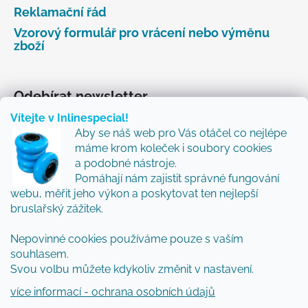
Reklamační řád
Vzorový formulář pro vrácení nebo výměnu
zboží
Odebírat newsletter
Vítejte v Inlinespecial!
Vložte svůj e-mail a my vám budeme zasílat informace
Aby se náš web pro Vás otáčel co nejlépe
o nových produktech na našem e-shopu.
máme krom koleček i soubory cookies
Přidejte se k nám a my Vám budeme zasílat ty nejlepší
a podobné nástroje.
novinky a tipy.
Pomáhají nám zajistit správné fungování
webu, měřit jeho výkon a poskytovat ten nejlepší
E-mail
bruslařský zážitek.
Nepovinné cookies používáme pouze s vaším
Vložením e-mailu souhlasíte s
podmínkami
souhlasem.
ochrany osobních údajů
Svou volbu můžete kdykoliv změnit v nastavení.
PŘIHLÁSIT SE
více informací - ochrana osobních údajů