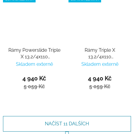
Rámy Powerslide Triple
Rámy Triple X
X 13.2/4x110
13.2/4x110
Black/Grey 195
Titanium/Blue 195
Skladem externě
Skladem externě
4 940 Kč
4 940 Kč
5 059 Kč
5 059 Kč
NAČÍST 11 DALŠÍCH