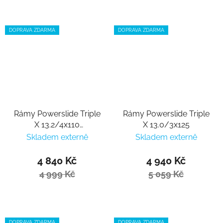
DOPRAVA ZDARMA
DOPRAVA ZDARMA
Rámy Powerslide Triple
Rámy Powerslide Triple
X 13.2/4x110
X 13.0/3x125
Black/Blue 195
Skladem externě
Skladem externě
4 840 Kč
4 940 Kč
4 999 Kč
5 059 Kč
DOPRAVA ZDARMA
DOPRAVA ZDARMA