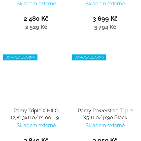
12.8"/3x125,195
195
Skladem externě
Skladem externě
2 480 Kč
3 699 Kč
2 529 Kč
3 794 Kč
DOPRAVA ZDARMA
DOPRAVA ZDARMA
Rámy Triple X HILO
Rámy Powerslide Triple
12,8" 3x110/1x100, 195
X5 11.0/4x90 Black
black/silver
Blue, 195
Skladem externě
Skladem externě
3 849 Kč
3 950 Kč