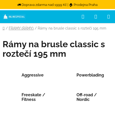
🚛 Doprava zdarma nad 1999 Kč | 🏠 Prodejna Praha
Hledat
NÁKUPN
Přejít na obsah
Domů
/
FRAMY (RÁMY)
/
Rámy na brusle classic s roztečí 195 mm
Rámy na brusle classic s
roztečí 195 mm
Aggressive
Powerblading
Freeskate /
Off-road /
Fitness
Nordic