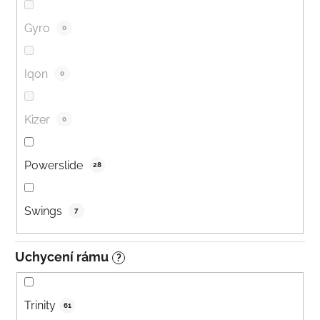
Gyro
0
Iqon
0
Kizer
0
Powerslide
28
Swings
7
Uchycení rámu
?
Trinity
61