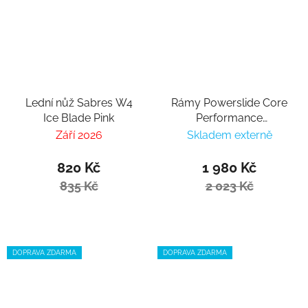
Lední nůž Sabres W4
Rámy Powerslide Core
Ice Blade Pink
Performance
12.8/3x125, 195
Září 2026
Skladem externě
820 Kč
1 980 Kč
835 Kč
2 023 Kč
DOPRAVA ZDARMA
DOPRAVA ZDARMA