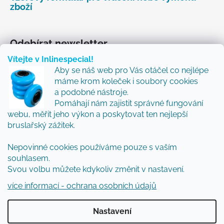
zboží
Odebírat newsletter
Vítejte v Inlinespecial!
Vložte svůj e-mail a my vám budeme zasílat informace
Aby se náš web pro Vás otáčel co nejlépe
o nových produktech na našem e-shopu.
máme krom koleček i soubory cookies
Přidejte se k nám a my Vám budeme zasílat ty nejlepší
a podobné nástroje.
novinky a tipy.
Pomáhají nám zajistit správné fungování
webu, měřit jeho výkon a poskytovat ten nejlepší
E-mail
bruslařský zážitek.
Nepovinné cookies používáme pouze s vaším
Vložením e-mailu souhlasíte s
podmínkami
souhlasem.
ochrany osobních údajů
Svou volbu můžete kdykoliv změnit v nastavení.
PŘIHLÁSIT SE
více informací - ochrana osobních údajů
Nastavení