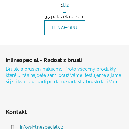
Stránkování
1
2
Ovládací prvky výpisu
35
položek celkem
NAHORU
Zápatí
Inlinespecial - Radost z bruslí
Brusle a bruslení milujeme. Proto všechny produkty
které u nás najdete sami používáme, testujeme a jsme
si jisti kvalitou. Rádi předáme radost z bruslí dál i Vám.
Kontakt
info
@
inlinespecial.cz