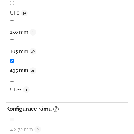
UFS
94
150 mm
1
165 mm
36
195 mm
35
UFS+
1
Konfigurace rámu
?
4 x 72 mm
0