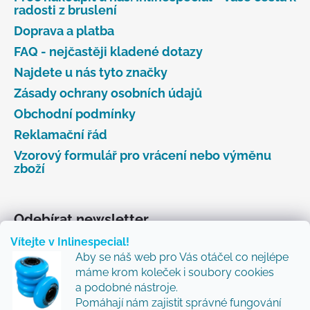
radosti z bruslení
Doprava a platba
FAQ - nejčastěji kladené dotazy
Najdete u nás tyto značky
Zásady ochrany osobních údajů
Obchodní podmínky
Reklamační řád
Vzorový formulář pro vrácení nebo výměnu
zboží
Odebírat newsletter
Vítejte v Inlinespecial!
Vložte svůj e-mail a my vám budeme zasílat informace
Aby se náš web pro Vás otáčel co nejlépe
o nových produktech na našem e-shopu.
máme krom koleček i soubory cookies
Přidejte se k nám a my Vám budeme zasílat ty nejlepší
a podobné nástroje.
novinky a tipy.
Pomáhají nám zajistit správné fungování