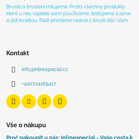
Brusle a bruslení milujeme. Proto všechny produkty
které u nás najdete sami používáme, testujeme a jsme
si jisti kvalitou. Rádi předáme radost z bruslí dál i Vám.
Kontakt
info
@
inlinespecial.cz
+420724165417
Vše o nákupu
Proč nakoupit u nás: Inlinespecial - Vaše cesta k