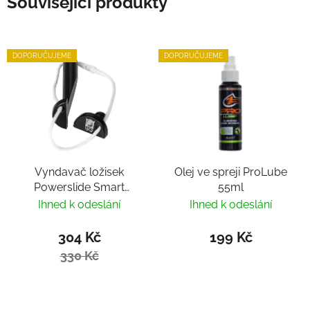
Související produkty
DOPORUČUJEME
DOPORUČUJEME
Vyndavač ložisek
Olej ve spreji ProLube
Powerslide Smart
55ml
Bearing Remover by
Ihned k odeslání
Ihned k odeslání
Villy
304 Kč
199 Kč
330 Kč