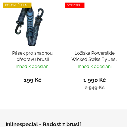
DOPORUČUJEME
VÝPRODEJ
Pásek pro snadnou
Ložiska Powerslide
přepravu bruslí
Wicked Swiss By Jesa
(16ks)
Ihned k odeslání
Ihned k odeslání
199 Kč
1 990 Kč
2 549 Kč
Zápatí
Inlinespecial - Radost z bruslí