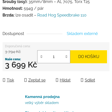
Šrouby (osy):
35mm/8mm – AL 7075, Torx T25
Hmotnost:
594g / pár
Brzda:
lze osadit –
Road Hog Speedbrake 110
Dostupnost
Skladem externě
3 794 Kč
DO KOŠÍKU
3 699 Kč
Měrná cena:
Tisk
Zeptat se
Hlídat
Sdílet
Kamenná prodejna
velký výběr skladem