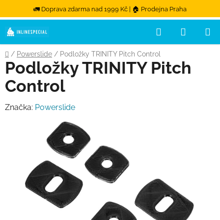
🚛 Doprava zdarma nad 1999 Kč | 🏠 Prodejna Praha
Hledat
NÁKUPN
Přejít na obsah
Domů
/
Powerslide
/
Podložky TRINITY Pitch Control
Podložky TRINITY Pitch
Control
Značka:
Powerslide