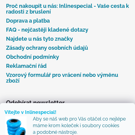
Proč nakoupit u nás: Inlinespecial - Vaše cesta k
radosti z bruslení
Doprava a platba
FAQ - nejčastěji kladené dotazy
Najdete u nás tyto značky
Zásady ochrany osobních údajů
Obchodní podmínky
Reklamační řád
Vzorový formulář pro vrácení nebo výměnu
zboží
Odebírat newsletter
Vítejte v Inlinespecial!
Vložte svůj e-mail a my vám budeme zasílat informace
Aby se náš web pro Vás otáčel co nejlépe
o nových produktech na našem e-shopu.
máme krom koleček i soubory cookies
Přidejte se k nám a my Vám budeme zasílat ty nejlepší
a podobné nástroje.