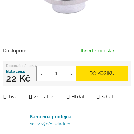
Dostupnost
Ihned k odeslání
DO KOŠÍKU
22 Kč
Měrná cena:
Tisk
Zeptat se
Hlídat
Sdílet
Kamenná prodejna
velký výběr skladem