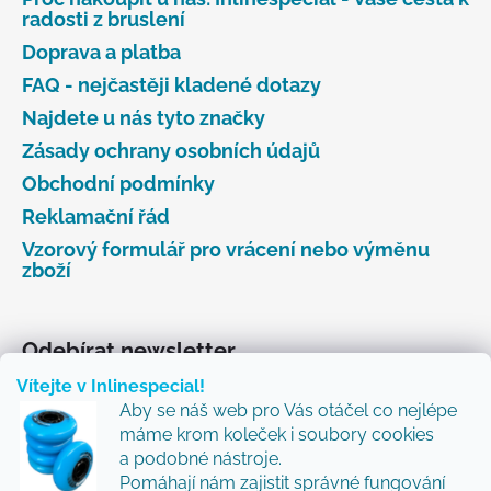
radosti z bruslení
Doprava a platba
FAQ - nejčastěji kladené dotazy
Najdete u nás tyto značky
Zásady ochrany osobních údajů
Obchodní podmínky
Reklamační řád
Vzorový formulář pro vrácení nebo výměnu
zboží
Odebírat newsletter
Vítejte v Inlinespecial!
Vložte svůj e-mail a my vám budeme zasílat informace
Aby se náš web pro Vás otáčel co nejlépe
o nových produktech na našem e-shopu.
máme krom koleček i soubory cookies
Přidejte se k nám a my Vám budeme zasílat ty nejlepší
a podobné nástroje.
novinky a tipy.
Pomáhají nám zajistit správné fungování