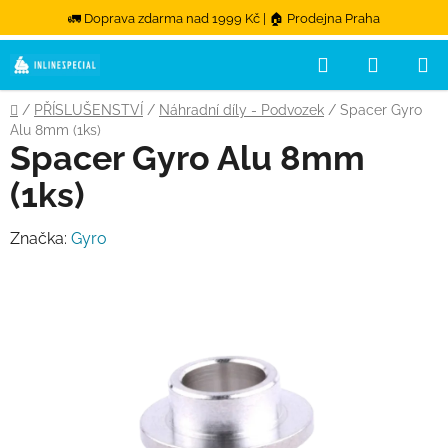
🚛 Doprava zdarma nad 1999 Kč | 🏠 Prodejna Praha
Hledat
NÁKUPN
Přejít na obsah
Domů
/
PŘÍSLUŠENSTVÍ
/
Náhradní díly - Podvozek
/
Spacer Gyro
Alu 8mm (1ks)
Spacer Gyro Alu 8mm
(1ks)
Značka:
Gyro