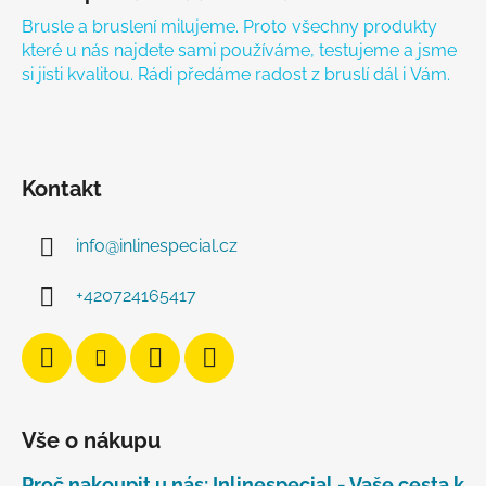
Brusle a bruslení milujeme. Proto všechny produkty
které u nás najdete sami používáme, testujeme a jsme
si jisti kvalitou. Rádi předáme radost z bruslí dál i Vám.
Kontakt
info
@
inlinespecial.cz
+420724165417
Vše o nákupu
Proč nakoupit u nás: Inlinespecial - Vaše cesta k