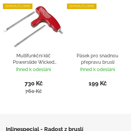
DOPORUČUJEME
DOPORUČUJEME
Multifunkční klíč
Pásek pro snadnou
Powerslide Wicked
přepravu bruslí
Hardcore Tool
Ihned k odeslání
Ihned k odeslání
730 Kč
199 Kč
760 Kč
Zápatí
Inlinespecial - Radost z bruslí