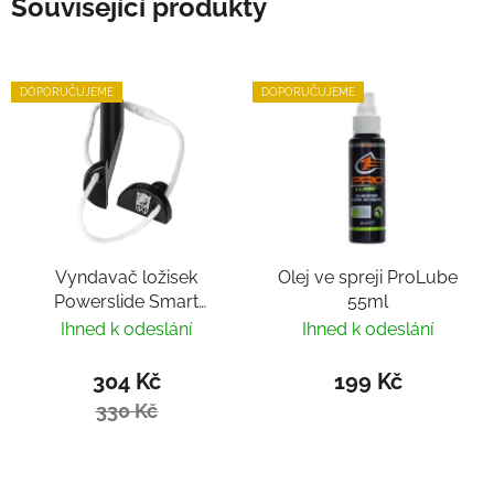
Související produkty
DOPORUČUJEME
DOPORUČUJEME
Vyndavač ložisek
Olej ve spreji ProLube
Powerslide Smart
55ml
Bearing Remover by
Ihned k odeslání
Ihned k odeslání
Villy
304 Kč
199 Kč
330 Kč