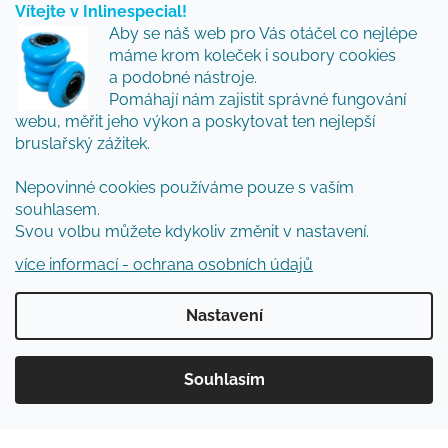
Vítejte v Inlinespecial!
Vložte svůj e-mail a my vám budeme zasílat informace
Aby se náš web pro Vás otáčel co nejlépe
o nových produktech na našem e-shopu.
máme krom koleček i soubory cookies
Přidejte se k nám a my Vám budeme zasílat ty nejlepší
a podobné nástroje.
novinky a tipy.
Pomáhají nám zajistit správné fungování
webu, měřit jeho výkon a poskytovat ten nejlepší
E-mail
bruslařský zážitek.
Nepovinné cookies používáme pouze s vaším
Vložením e-mailu souhlasíte s
podmínkami
souhlasem.
ochrany osobních údajů
Svou volbu můžete kdykoliv změnit v nastavení.
PŘIHLÁSIT SE
více informací - ochrana osobních údajů
Nastavení
Vytvořil Shoptet
Souhlasím
Copyright 2026
Inlinespecial
. Všechna práva
vyhrazena.
Upravit nastavení cookies