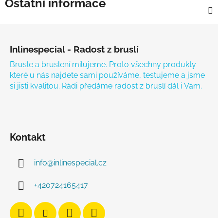
Ostatní informace
Zápatí
Inlinespecial - Radost z bruslí
Brusle a bruslení milujeme. Proto všechny produkty
které u nás najdete sami používáme, testujeme a jsme
si jisti kvalitou. Rádi předáme radost z bruslí dál i Vám.
Kontakt
info
@
inlinespecial.cz
+420724165417