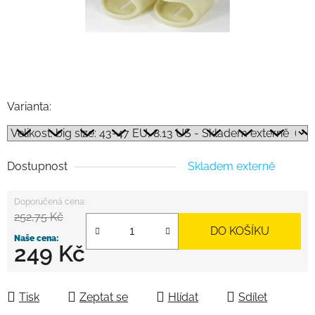
Varianta:
Dostupnost
Skladem externě
252,75 Kč
DO KOŠÍKU
249 Kč
Měrná cena:
Tisk
Zeptat se
Hlídat
Sdílet