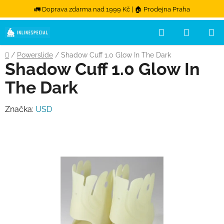
🚛 Doprava zdarma nad 1999 Kč | 🏠 Prodejna Praha
Hledat
NÁKUPN
Přejít na obsah
Domů
/
Powerslide
/
Shadow Cuff 1.0 Glow In The Dark
Shadow Cuff 1.0 Glow In
The Dark
Značka:
USD