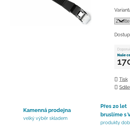
Variant
Dostup
17
Měrná
Tisk
Sdíle
Přes 20 let
Kamenná prodejna
bruslíme s 
velký výběr skladem
produkty do