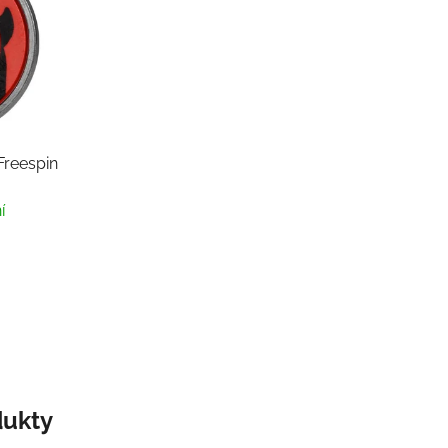
reespin
í
ukty