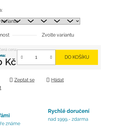
a:
nost
Zvolte variantu
DO KOŠÍKU
0 Kč
 cena:
Zeptat se
Hlídat
t
Rychlé doručení
Vámi
nad 1999,- zdarma
bře známe