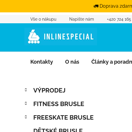
🚛 Doprava zdarm
Vše o nákupu
Napište nám
+420 724 165
Přejít na obsah
Kontakty
O nás
Články a porad
Postranní panel
Kategorie
Přeskočit kategorie
VÝPRODEJ
FITNESS BRUSLE
FREESKATE BRUSLE
DĚTSKÉ BRUSLE