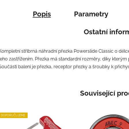
Popis
Parametry
Ostatní info
Kompletní stříbrná náhradní přezka Powerslide Classic o délc
jeho zastřižením. Přezka má standardní rozměry, díky kterým p
Součástí balení je přezka, receptor přezky a šroubky k přichyc
Související pr
DOPORUČUJEME