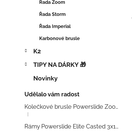
Řada Zoom
Řada Storm
Řada Imperial
Karbonové brusle
K2
TIPY NA DÁRKY 🎁
Novinky
Udělalo vám radost
Kolečkové brusle Powerslide Zoom Baby Blue 80
|
Hodnocení produktu je 5 z 5 hvězdiček.
Rámy Powerslide Elite Casted 3x110 Trinity 270mm