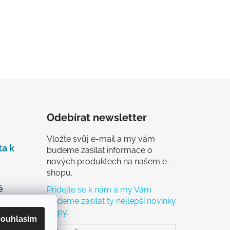
Odebírat newsletter
Vložte svůj e-mail a my vám
ta k
budeme zasílat informace o
nových produktech na našem e-
shopu.
é
Přidejte se k nám a my Vám
budeme zasílat ty nejlepší novinky
a tipy.
čky
ouhlasím
ch