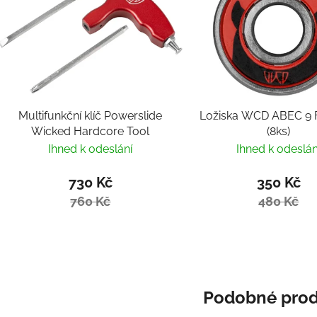
Multifunkční klíč Powerslide
Ložiska WCD ABEC 9 F
Wicked Hardcore Tool
(8ks)
Ihned k odeslání
Ihned k odeslán
730 Kč
350 Kč
760 Kč
480 Kč
Podobné prod