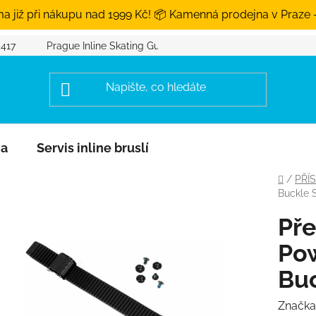
a již při nákupu nad 1999 Kč! 📦 Kamenná prodejna v Praze 
 417
Prague Inline Skating Guide
na
Servis inline bruslí
Domů
/
PŘÍ
Buckle 
Pře
Pow
Buc
Značka