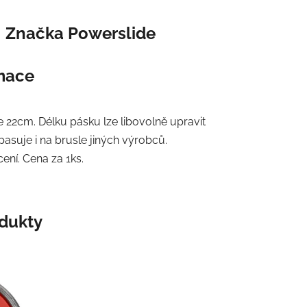
Značka
Powerslide
rmace
e 22cm. Délku pásku lze libovolně upravit
asuje i na brusle jiných výrobců.
ení. Cena za 1ks.
odukty