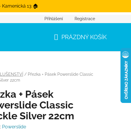
- Kamenická 13 🏠
Přihlášení
Registrace
PRÁZDNÝ KOŠÍK
NÁKUPNÍ KOŠÍK
SLUŠENSTVÍ
/
Přezka + Pásek Powerslide Classic
Silver 22cm
zka + Pásek
erslide Classic
kle Silver 22cm
:
Powerslide