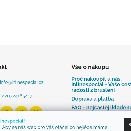
akt
Vše o nákupu
Proč nakoupit u nás:
info
@
inlinespecial.cz
Inlinespecial - Vaše ces
radosti z bruslení
+420724165417
Doprava a platba
FAQ - nejčastěji kladen
dotazy
linespecial!
Najdete u nás tyto zna
S
Aby se náš web pro Vás otáčel co nejlépe máme
Zásady ochrany osobní