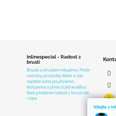
Zápatí
Inlinespecial - Radost z
Kont
bruslí
Brusle a bruslení milujeme. Proto
všechny produkty které u nás
najdete sami používáme,
testujeme a jsme si jisti kvalitou.
Rádi předáme radost z bruslí dál
i Vám.
Vítejte v In