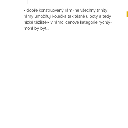
|
Hodnocení produktu je 4 z 5 hvězdiček.
+ dobře konstruovaný rám (ne všechny trinity
rámy umožňují kolečka tak těsně u boty a tedy
nízké těžiště)+ v rámci cenové kategorie rychlý-
mohl by být...