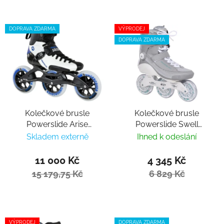
DOPRAVA ZDARMA
VÝPRODEJ
DOPRAVA ZDARMA
Kolečkové brusle
Kolečkové brusle
Powerslide Arise
Powerslide Swell
Marathon
Glacier Lake 100 Trinity
Skladem externě
Ihned k odeslání
11 000 Kč
4 345 Kč
15 179,75 Kč
6 829 Kč
VÝPRODEJ
DOPRAVA ZDARMA