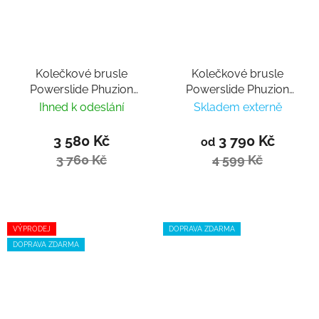
Kolečkové brusle
Kolečkové brusle
Powerslide Phuzion
Powerslide Phuzion
Radon Charcoal 84
RFC 90 Trinity
Ihned k odeslání
Skladem externě
Trinity
3 580 Kč
3 790 Kč
od
3 760 Kč
4 599 Kč
VÝPRODEJ
DOPRAVA ZDARMA
DOPRAVA ZDARMA