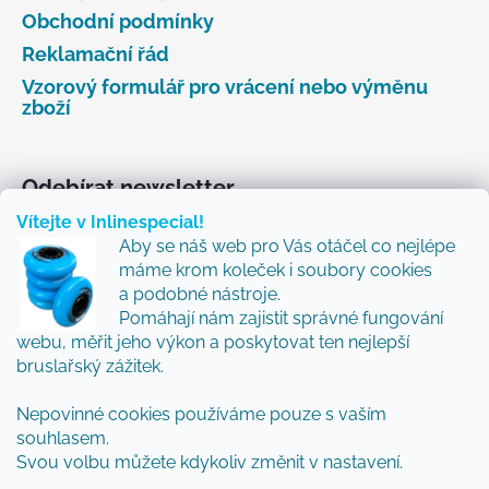
Obchodní podmínky
Reklamační řád
Vzorový formulář pro vrácení nebo výměnu
zboží
Odebírat newsletter
Vítejte v Inlinespecial!
Vložte svůj e-mail a my vám budeme zasílat informace
Aby se náš web pro Vás otáčel co nejlépe
o nových produktech na našem e-shopu.
máme krom koleček i soubory cookies
Přidejte se k nám a my Vám budeme zasílat ty nejlepší
a podobné nástroje.
novinky a tipy.
Pomáhají nám zajistit správné fungování
webu, měřit jeho výkon a poskytovat ten nejlepší
E-mail
bruslařský zážitek.
Nepovinné cookies používáme pouze s vaším
Vložením e-mailu souhlasíte s
podmínkami
souhlasem.
ochrany osobních údajů
Svou volbu můžete kdykoliv změnit v nastavení.