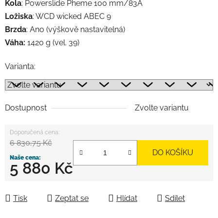
Kola
: Powerslide Pheme 100 mm/83A
Ložiska
: WCD wicked ABEC 9
Brzda
: Ano (výškově nastavitelná)
Váha:
1420 g (vel. 39)
Varianta:
Dostupnost
Zvolte variantu
6 830,75 Kč
DO KOŠÍKU
5 880 Kč
Měrná cena:
Tisk
Zeptat se
Hlídat
Sdílet