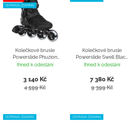
DOPRAVA ZDARMA
Kolečkové brusle
Kolečkové brusle
Powerslide Phuzion
Powerslide Swell Black
Xenon Black 90 Trinity
Fire 110 Trinity
Ihned k odeslání
Ihned k odeslání
3 140 Kč
7 380 Kč
4 599 Kč
9 399 Kč
DOPRAVA ZDARMA
DOPRAVA ZDARMA