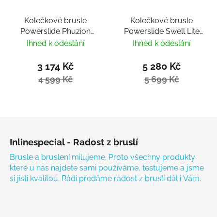
Kolečkové brusle
Kolečkové brusle
Powerslide Phuzion
Powerslide Swell Lite
Enzo 90 Trinity
Black 100 Trinity 2022
Ihned k odeslání
Ihned k odeslání
3 174 Kč
5 280 Kč
4 599 Kč
5 699 Kč
Zápatí
Inlinespecial - Radost z bruslí
Brusle a bruslení milujeme. Proto všechny produkty
které u nás najdete sami používáme, testujeme a jsme
si jisti kvalitou. Rádi předáme radost z bruslí dál i Vám.