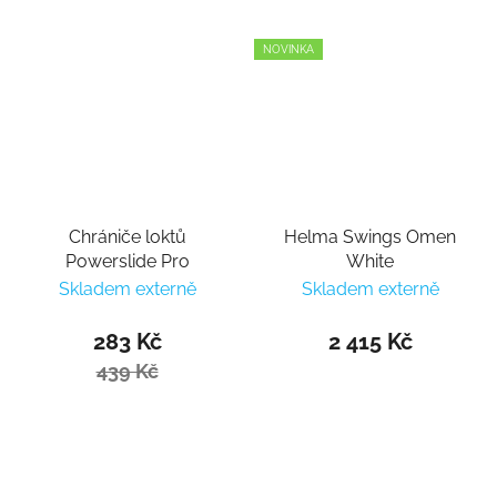
NOVINKA
Chrániče loktů
Helma Swings Omen
Powerslide Pro
White
Skladem externě
Skladem externě
283 Kč
2 415 Kč
439 Kč