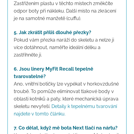
Zastřižením plastu v těchto místech změkčíte
odpor boty při nákleku. Další místo na zkrácení
je na samotné manžetě (cuffu).
5. Jak zkrátit příliš dlouhé přezky?
Pokud vám přezka naráží do skeletu a nelze ji
více dotáhnout, naměřte ideální délku a
zastřihněte ji.
6. Jsou linery MyFit Recall tepelně
tvarovatelné?
Ano, vnitřní botičky lze vypékat v horkovzdušné
troubě. To pomůže eliminovat tlakové body v
oblasti kotníků a paty, které mechanická úprava
skeletu nevyřeší.
Detaily k tepelnému tvarování
najdete v tomto článku.
7. Co dělat, když mě bota Next tlačí na nártu?