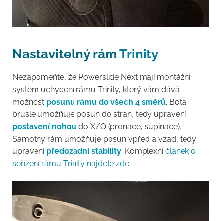
Nastavitelný rám
Trinity
Nezapomeňte, že Powerslide Next mají montážní
systém uchycení rámu Trinity, který vám dává
možnost
posunu rámu do všech 4 směrů
. Bota
brusle umožňuje posun do stran, tedy upravení
postavení nohou
do X/O (pronace, supinace).
Samotný rám umožňuje posun vpřed a vzad, tedy
upravení
předozadní stability
. Komplexní
článek o
seřízení rámu Trinity najdete zde.