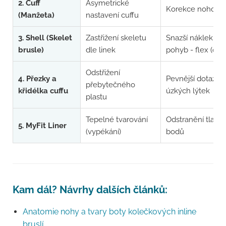
2. Cuff
Asymetrické
Korekce nohou 
(Manžeta)
nastavení cuffu
3. Shell (Skelet
Zastřižení skeletu
Snazší náklek a 
brusle)
dle linek
pohyb - flex (ohy
Odstřižení
4. Přezky a
Pevnější dotažení
přebytečného
křidélka cuffu
úzkých lýtek
plastu
Tepelné tvarování
Odstranění tlako
5. MyFit Liner
(vypékání)
bodů
Kam dál? Návrhy dalších článků:
Anatomie nohy a tvary boty kolečkových inline
bruslí