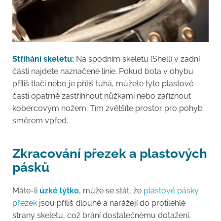
Stříhání skeletu:
Na spodním skeletu (Shell) v zadní
části najdete naznačené linie. Pokud bota v ohybu
příliš tlačí nebo je příliš tuhá, můžete tyto plastové
části opatrně zastřihnout nůžkami nebo zaříznout
kobercovým nožem. Tím zvětšíte prostor pro pohyb
směrem vpřed.
Zkracování přezek a plastových
pásků
Máte-li
úzké lýtko
, může se stát, že
plastové pásky
přezek
jsou příliš dlouhé a narážejí do protilehlé
strany skeletu, což brání dostatečnému dotažení.