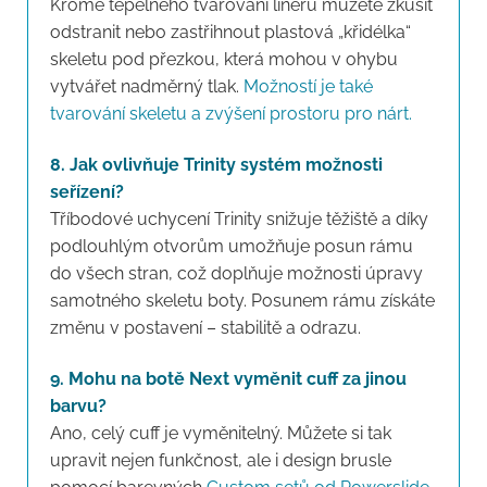
Kromě tepelného tvarování lineru můžete zkusit
odstranit nebo zastřihnout plastová „křidélka“
skeletu pod přezkou, která mohou v ohybu
vytvářet nadměrný tlak.
Možností je také
tvarování skeletu a zvýšení prostoru pro nárt.
8. Jak ovlivňuje Trinity systém možnosti
seřízení?
Tříbodové uchycení Trinity snižuje těžiště a díky
podlouhlým otvorům umožňuje posun rámu
do všech stran, což doplňuje možnosti úpravy
samotného skeletu boty. Posunem rámu získáte
změnu v postavení – stabilitě a odrazu.
9. Mohu na botě Next vyměnit cuff za jinou
barvu?
Ano, celý cuff je vyměnitelný. Můžete si tak
upravit nejen funkčnost, ale i design brusle