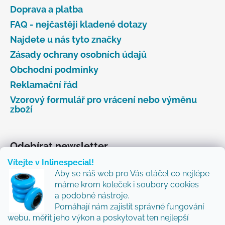
Doprava a platba
FAQ - nejčastěji kladené dotazy
Najdete u nás tyto značky
Zásady ochrany osobních údajů
Obchodní podmínky
Reklamační řád
Vzorový formulář pro vrácení nebo výměnu
zboží
Odebírat newsletter
Vítejte v Inlinespecial!
Vložte svůj e-mail a my vám budeme zasílat informace
Aby se náš web pro Vás otáčel co nejlépe
o nových produktech na našem e-shopu.
máme krom koleček i soubory cookies
Přidejte se k nám a my Vám budeme zasílat ty nejlepší
a podobné nástroje.
novinky a tipy.
Pomáhají nám zajistit správné fungování
webu, měřit jeho výkon a poskytovat ten nejlepší