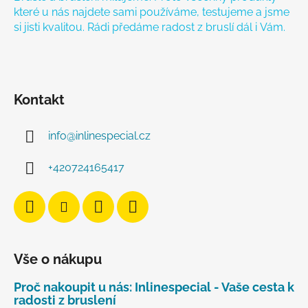
které u nás najdete sami používáme, testujeme a jsme
si jisti kvalitou. Rádi předáme radost z bruslí dál i Vám.
Kontakt
info
@
inlinespecial.cz
+420724165417
Vše o nákupu
Proč nakoupit u nás: Inlinespecial - Vaše cesta k
radosti z bruslení