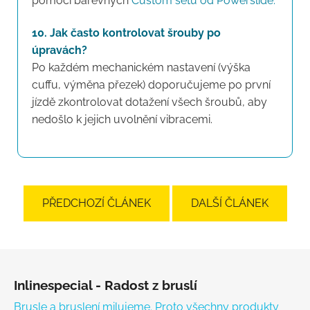
pomocí barevných
Custom setů od Powerslide.
10. Jak často kontrolovat šrouby po
úpravách?
Po každém mechanickém nastavení (výška
cuffu, výměna přezek) doporučujeme po první
jízdě zkontrolovat dotažení všech šroubů, aby
nedošlo k jejich uvolnění vibracemi.
PŘEDCHOZÍ ČLÁNEK
DALŠÍ ČLÁNEK
Zápatí
Inlinespecial - Radost z bruslí
Brusle a bruslení milujeme. Proto všechny produkty