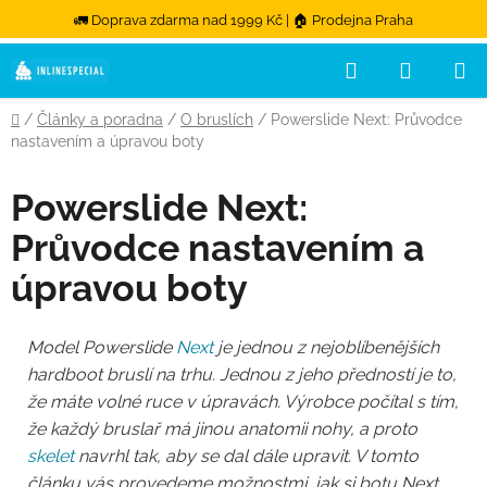
🚛 Doprava zdarma nad 1999 Kč | 🏠 Prodejna Praha
Hledat
NÁKUPN
Přejít na obsah
Domů
/
Články a poradna
/
O bruslích
/
Powerslide Next: Průvodce
nastavením a úpravou boty
Powerslide Next:
Průvodce nastavením a
úpravou boty
Model Powerslide
Next
je jednou z nejoblíbenějších
hardboot bruslí na trhu. Jednou z jeho předností je to,
že máte volné ruce v úpravách. Výrobce počítal s tím,
že každý bruslař má jinou anatomii nohy, a proto
skelet
navrhl tak, aby se dal dále upravit. V tomto
článku vás provedeme možnostmi, jak si botu Next