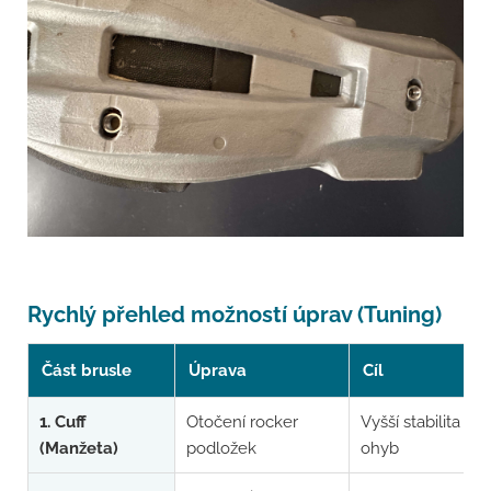
Rychlý přehled možností úprav (Tuning)
Část brusle
Úprava
Cíl
1. Cuff
Otočení rocker
Vyšší stabilita vs.
(Manžeta)
podložek
ohyb