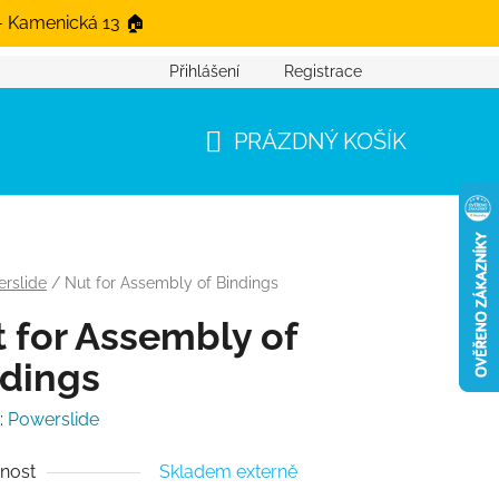
- Kamenická 13 🏠
Přihlášení
Registrace
PRÁZDNÝ KOŠÍK
NÁKUPNÍ KOŠÍK
rslide
/
Nut for Assembly of Bindings
 for Assembly of
dings
:
Powerslide
nost
Skladem externě