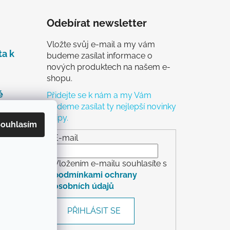
Odebírat newsletter
Vložte svůj e-mail a my vám
ta k
budeme zasílat informace o
nových produktech na našem e-
shopu.
é
Přidejte se k nám a my Vám
budeme zasílat ty nejlepší novinky
a tipy.
čky
ouhlasím
ch
E-mail
Vložením e-mailu souhlasíte s
podmínkami ochrany
osobních údajů
rácení
PŘIHLÁSIT SE