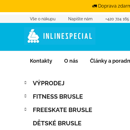
🚛 Doprava zdarm
Vše o nákupu
Napište nám
+420 724 165
Přejít na obsah
Kontakty
O nás
Články a porad
Postranní panel
Kategorie
Přeskočit kategorie
VÝPRODEJ
FITNESS BRUSLE
FREESKATE BRUSLE
DĚTSKÉ BRUSLE