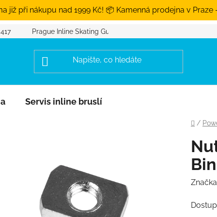
a již při nákupu nad 1999 Kč! 📦 Kamenná prodejna v Praze 
 417
Prague Inline Skating Guide
na
Servis inline bruslí
Domů
/
Powe
Nut
Bin
Značka
Dostup