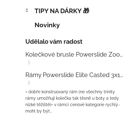
TIPY NA DÁRKY 🎁
Novinky
Udělalo vám radost
Kolečkové brusle Powerslide Zoom Baby Blue 80
|
Hodnocení produktu je 5 z 5 hvězdiček.
Rámy Powerslide Elite Casted 3x110 Trinity 270mm
|
Hodnocení produktu je 4 z 5 hvězdiček.
+ dobře konstruovaný rám (ne všechny trinity
rámy umožňují kolečka tak těsně u boty a tedy
nízké těžiště)+ v rámci cenové kategorie rychlý-
mohl by být...