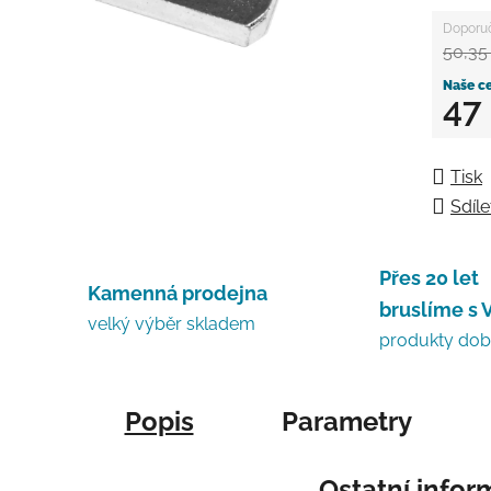
50,35
47
Měrná
Tisk
Sdíle
Přes 20 let
Kamenná prodejna
bruslíme s 
velký výběr skladem
produkty do
Popis
Parametry
Ostatní info