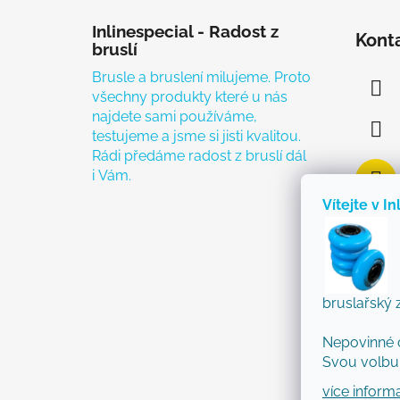
Zápatí
Inlinespecial - Radost z
Kont
bruslí
Brusle a bruslení milujeme. Proto
všechny produkty které u nás
najdete sami používáme,
testujeme a jsme si jisti kvalitou.
Rádi předáme radost z bruslí dál
i Vám.
Vítejte v In
bruslařský 
Nepovinné 
Svou volbu 
více inform