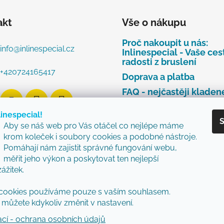
akt
Vše o nákupu
Proč nakoupit u nás:
info
@
inlinespecial.cz
Inlinespecial - Vaše ces
radosti z bruslení
+420724165417
Doprava a platba
FAQ - nejčastěji kladen
dotazy
linespecial!
Najdete u nás tyto zna
S
Aby se náš web pro Vás otáčel co nejlépe máme
Zásady ochrany osobní
krom koleček i soubory cookies a podobné nástroje.
údajů
Pomáhají nám zajistit správné fungování webu,
Obchodní podmínky
měřit jeho výkon a poskytovat ten nejlepší
zážitek.
Reklamační řád
Vzorový formulář pro v
cookies používáme pouze s vaším souhlasem.
nebo výměnu zboží
můžete kdykoliv změnit v nastavení.
ací - ochrana osobních údajů