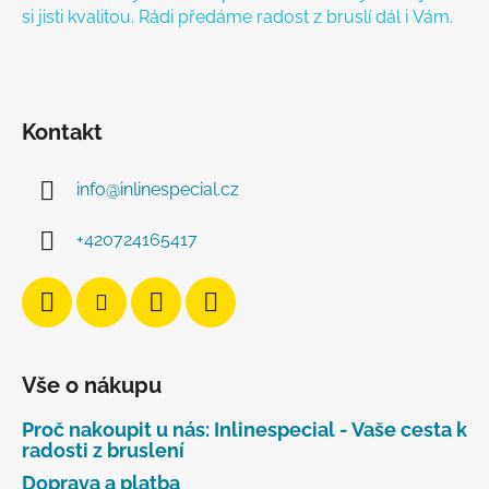
si jisti kvalitou. Rádi předáme radost z bruslí dál i Vám.
Kontakt
info
@
inlinespecial.cz
+420724165417
Vše o nákupu
Proč nakoupit u nás: Inlinespecial - Vaše cesta k
radosti z bruslení
Doprava a platba