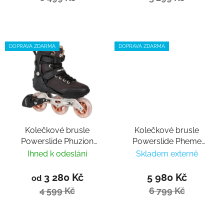
DOPRAVA ZDARMA
DOPRAVA ZDARMA
Kolečkové brusle
Kolečkové brusle
Powerslide Phuzion
Powerslide Pheme
Radon Bronze 90
Lilac 100 Trinity
Ihned k odeslání
Skladem externě
3 280 Kč
5 980 Kč
od
4 599 Kč
6 799 Kč