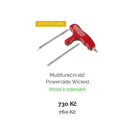
DOPORUČUJEME
Multifunkční klíč
Powerslide Wicked
Hardcore Tool
Ihned k odeslání
730 Kč
760 Kč