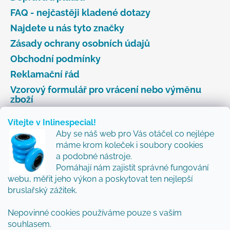
FAQ - nejčastěji kladené dotazy
Najdete u nás tyto značky
Zásady ochrany osobních údajů
Obchodní podmínky
Reklamační řád
Vzorový formulář pro vrácení nebo výměnu
zboží
Vítejte v Inlinespecial!
Aby se náš web pro Vás otáčel co nejlépe
Odebírat newsletter
máme krom koleček i soubory cookies
a podobné nástroje.
Přidejte se k nám a my Vám budeme zasílat ty nejlepší
Pomáhají nám zajistit správné fungování
novinky a tipy.
webu, měřit jeho výkon a poskytovat ten nejlepší
bruslařský zážitek.
Nepovinné cookies používáme pouze s vaším
Vložením e-mailu souhlasíte s
podmínkami
souhlasem.
ochrany osobních údajů