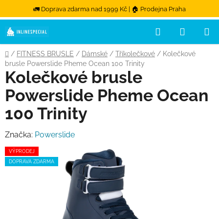
🚛 Doprava zdarma nad 1999 Kč | 🏠 Prodejna Praha
Hledat
NÁKUPN
Přejít na obsah
Domů
/
FITNESS BRUSLE
/
Dámské
/
Tříkolečkové
/
Kolečkové
brusle Powerslide Pheme Ocean 100 Trinity
Kolečkové brusle
Powerslide Pheme Ocean
100 Trinity
Značka:
Powerslide
VÝPRODEJ
DOPRAVA ZDARMA