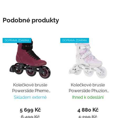
Podobné produkty
DOPRAVA ZDARMA
DOPRAVA ZDARMA
Kolečkové brusle
Kolečkové brusle
Powerslide Pheme
Powerslide Phuzion
Wine 100 Trinity
Argon Berry 110 Trinity
Skladem externě
Ihned k odeslání
5 699 Kč
4 880 Kč
6 499 Kč
5 299 Kč