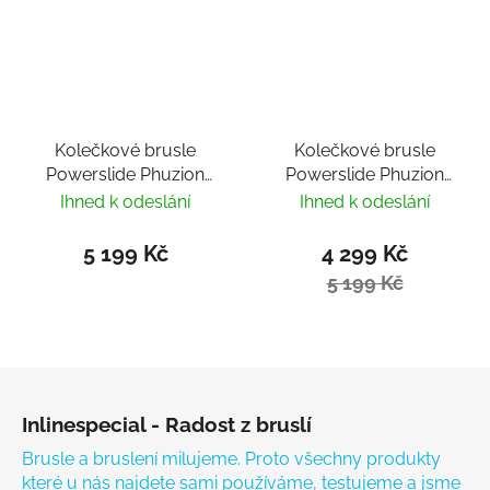
Kolečkové brusle
Kolečkové brusle
Powerslide Phuzion
Powerslide Phuzion
Argon Coral 100 Trinity
Argon Rose 100 Trinity
Ihned k odeslání
Ihned k odeslání
5 199 Kč
4 299 Kč
5 199 Kč
Zápatí
Inlinespecial - Radost z bruslí
Brusle a bruslení milujeme. Proto všechny produkty
které u nás najdete sami používáme, testujeme a jsme