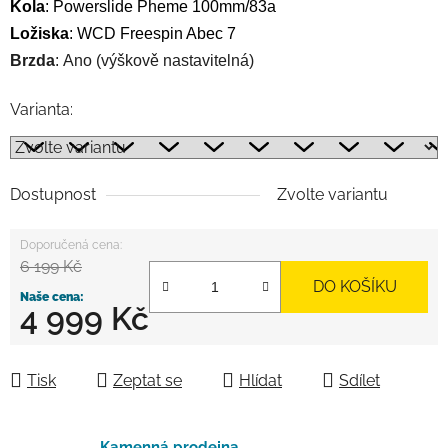
Kola
: 
Powerslide Pheme 100mm/83a
Ložiska
: WCD Freespin Abec 7
Brzda
: Ano (výškově nastavitelná)
Varianta:
Dostupnost
Zvolte variantu
6 199 Kč
DO KOŠÍKU
4 999 Kč
Měrná cena:
Tisk
Zeptat se
Hlídat
Sdílet
Kamenná prodejna