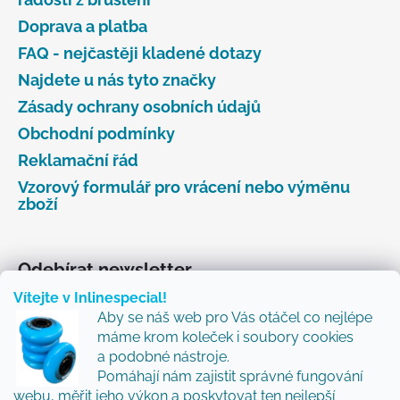
Doprava a platba
FAQ - nejčastěji kladené dotazy
Najdete u nás tyto značky
Zásady ochrany osobních údajů
Obchodní podmínky
Reklamační řád
Vzorový formulář pro vrácení nebo výměnu
zboží
Odebírat newsletter
Vítejte v Inlinespecial!
Vložte svůj e-mail a my vám budeme zasílat informace
Aby se náš web pro Vás otáčel co nejlépe
o nových produktech na našem e-shopu.
máme krom koleček i soubory cookies
Přidejte se k nám a my Vám budeme zasílat ty nejlepší
a podobné nástroje.
novinky a tipy.
Pomáhají nám zajistit správné fungování
webu, měřit jeho výkon a poskytovat ten nejlepší