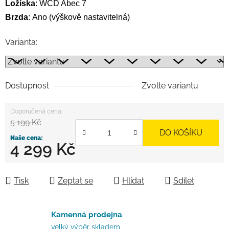
Ložiska
:
WCD Abec 7
Brzda
:
Ano (výškově nastavitelná)
Varianta:
Dostupnost
Zvolte variantu
5 199 Kč
DO KOŠÍKU
4 299 Kč
Měrná cena:
Tisk
Zeptat se
Hlídat
Sdílet
Kamenná prodejna
velký výběr skladem