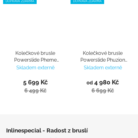
DOPRAVA ZDARMA
DOPRAVA ZDARMA
Kolečkové brusle
Kolečkové brusle
Powerslide Pheme
Powerslide Phuzion
Wine 100 Trinity
Argon Syncro Rose 110
Skladem externě
Skladem externě
Trinity
5 699 Kč
4 980 Kč
od
6 499 Kč
6 699 Kč
Zápatí
Inlinespecial - Radost z bruslí