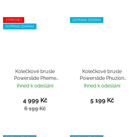
VÝPRODEJ
DOPRAVA ZDARMA
DOPRAVA ZDARMA
Kolečkové brusle
Kolečkové brusle
Powerslide Pheme
Powerslide Phuzion
Ocean 100 Trinity
Argon Coral 100 Trinity
Ihned k odeslání
Ihned k odeslání
4 999 Kč
5 199 Kč
6 199 Kč