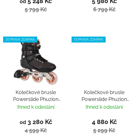
5 248 Kč
5 980 Kč
od
5 799 Kč
6 799 Kč
DOPRAVA ZDARMA
DOPRAVA ZDARMA
Kolečkové brusle
Kolečkové brusle
Powerslide Phuzion
Powerslide Phuzion
Radon Bronze 90
Argon Berry 110 Trinity
Ihned k odeslání
Ihned k odeslání
3 280 Kč
4 880 Kč
od
4 599 Kč
5 299 Kč