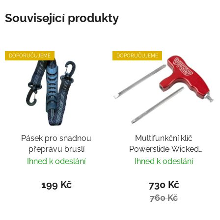
Související produkty
DOPORUČUJEME
DOPORUČUJEME
Pásek pro snadnou
Multifunkční klíč
přepravu bruslí
Powerslide Wicked
Hardcore Tool
Ihned k odeslání
Ihned k odeslání
199 Kč
730 Kč
760 Kč