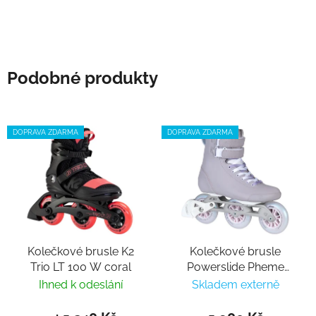
Podobné produkty
DOPRAVA ZDARMA
DOPRAVA ZDARMA
Kolečkové brusle K2
Kolečkové brusle
Trio LT 100 W coral
Powerslide Pheme
Lilac 100 Trinity
Ihned k odeslání
Skladem externě