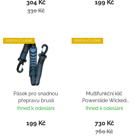
304 Kč
199 Kč
330 Kč
DOPORUČUJEME
DOPORUČUJEME
Pásek pro snadnou
Multifunkční klíč
přepravu bruslí
Powerslide Wicked
Hardcore Tool
Ihned k odeslání
Ihned k odeslání
199 Kč
730 Kč
760 Kč