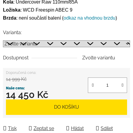
Kola
:
Undercover Raw 110mm/85A
Ložiska
:
WCD Freespin ABEC 9
Brzda
:
není součástí balení (
odkaz na vhodnou brzdu
)
Varianta:
Dostupnost
Zvolte variantu
14 999 Kč
14 450 Kč
Měrná cena:
DO KOŠÍKU
Tisk
Zeptat se
Hlídat
Sdílet