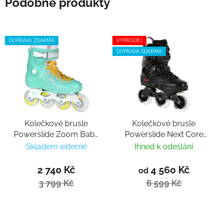
Podobné produkty
DOPRAVA ZDARMA
VÝPRODEJ
DOPRAVA ZDARMA
Kolečkové brusle
Kolečkové brusle
Powerslide Zoom Baby
Powerslide Next Core
Blue 80
Black 100 Trinity
Skladem externě
Ihned k odeslání
2 740 Kč
4 560 Kč
od
3 799 Kč
6 599 Kč