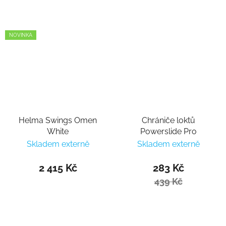
NOVINKA
Helma Swings Omen
Chrániče loktů
White
Powerslide Pro
Skladem externě
Skladem externě
2 415 Kč
283 Kč
439 Kč