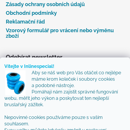
Zásady ochrany osobních údajů
Obchodní podmínky
Reklamační řád
Vzorový formulář pro vrácení nebo výměnu
zboží
Odebírat newsletter
Vítejte v Inlinespecial!
Vložte svůj e-mail a my vám budeme zasílat informace
Aby se náš web pro Vás otáčel co nejlépe
o nových produktech na našem e-shopu.
máme krom koleček i soubory cookies
Přidejte se k nám a my Vám budeme zasílat ty nejlepší
a podobné nástroje.
novinky a tipy.
Pomáhají nám zajistit správné fungování
webu, měřit jeho výkon a poskytovat ten nejlepší
E-mail
bruslařský zážitek.
Nepovinné cookies používáme pouze s vaším
Vložením e-mailu souhlasíte s
podmínkami
souhlasem.
ochrany osobních údajů