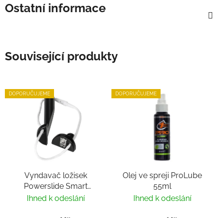
Ostatní informace
Související produkty
DOPORUČUJEME
DOPORUČUJEME
Vyndavač ložisek
Olej ve spreji ProLube
Powerslide Smart
55ml
Bearing Remover by
Ihned k odeslání
Ihned k odeslání
Villy