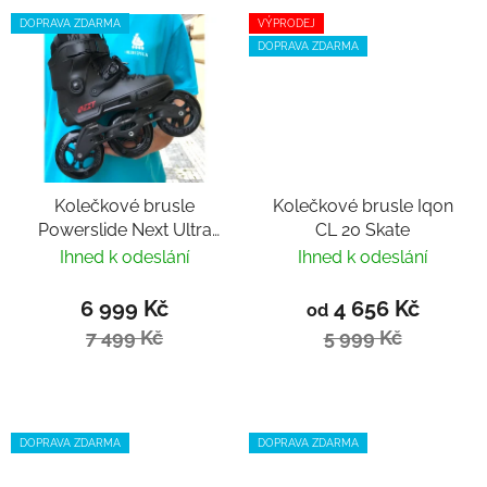
DOPRAVA ZDARMA
VÝPRODEJ
DOPRAVA ZDARMA
Kolečkové brusle
Kolečkové brusle Iqon
Powerslide Next Ultra
CL 20 Skate
black 110 Trinity
Ihned k odeslání
Ihned k odeslání
6 999 Kč
4 656 Kč
od
7 499 Kč
5 999 Kč
DOPRAVA ZDARMA
DOPRAVA ZDARMA