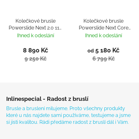
Kolečkové brusle
Kolečkové brusle
Powerslide Next 2.0 110
Powerslide Next Core
PDS Merlot
Black 100 Trinity 2024
Ihned k odeslání
Ihned k odeslání
8 890 Kč
5 180 Kč
od
9 250 Kč
6 799 Kč
Zápatí
Inlinespecial - Radost z bruslí
Brusle a bruslení milujeme. Proto všechny produkty
které u nás najdete sami používáme, testujeme a jsme
si jisti kvalitou. Rádi předáme radost z bruslí dál i Vám.