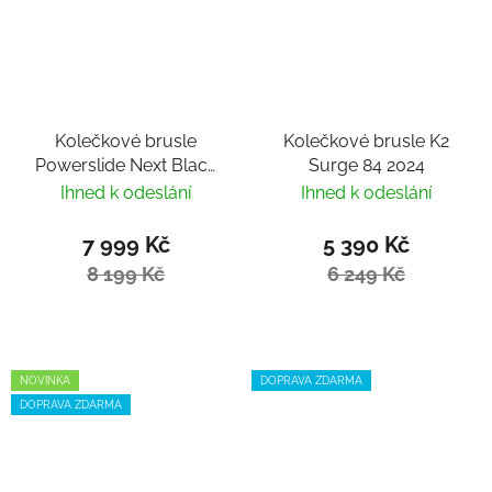
Kolečkové brusle
Kolečkové brusle K2
Powerslide Next Black
Surge 84 2024
Pro 125 Trinity
Ihned k odeslání
Ihned k odeslání
7 999 Kč
5 390 Kč
8 199 Kč
6 249 Kč
NOVINKA
DOPRAVA ZDARMA
DOPRAVA ZDARMA