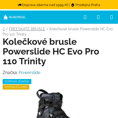
🚛 Doprava zdarma nad 1999 Kč | 🏠 Prodejna Praha
Hledat
NÁKUPN
Přejít na obsah
Domů
/
FREESKATE BRUSLE
/
Kolečkové brusle Powerslide HC Evo
Pro 110 Trinity
Kolečkové brusle
Powerslide HC Evo Pro
110 Trinity
Značka:
Powerslide
DOPRAVA ZDARMA
DOPORUČUJEME