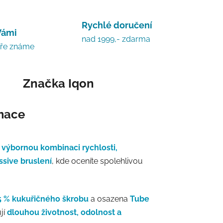
Rychlé doručení
Vámi
nad 1999,- zdarma
bře známe
Značka
Iqon
rmace
í
výbornou kombinaci rychlosti,
ssive bruslení
, kde oceníte spolehlivou
5 % kukuřičného škrobu
a osazena
Tube
jí
dlouhou životnost, odolnost a