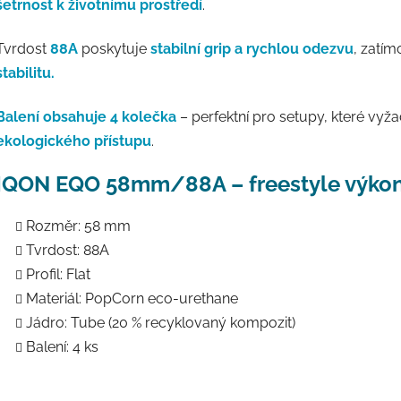
šetrnost k životnímu prostředí
.
Tvrdost
88A
poskytuje
stabilní grip a rychlou odezvu
, zatí
stabilitu.
Balení obsahuje 4 kolečka
– perfektní pro setupy, které vyža
ekologického přístupu
.
IQON EQO 58mm/88A – freestyle výkon
Rozměr: 58 mm
Tvrdost: 88A
Profil: Flat
Materiál: PopCorn eco-urethane
Jádro: Tube (20 % recyklovaný kompozit)
Balení: 4 ks