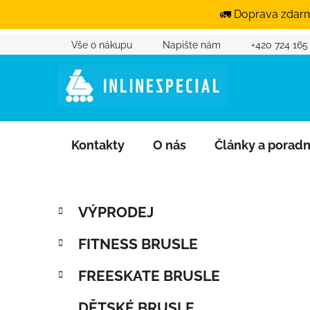
🚛 Doprava zdarm
Vše o nákupu
Napište nám
+420 724 165
Přejít na obsah
Kontakty
O nás
Články a porad
Postranní panel
Kategorie
Přeskočit kategorie
VÝPRODEJ
FITNESS BRUSLE
FREESKATE BRUSLE
DĚTSKÉ BRUSLE