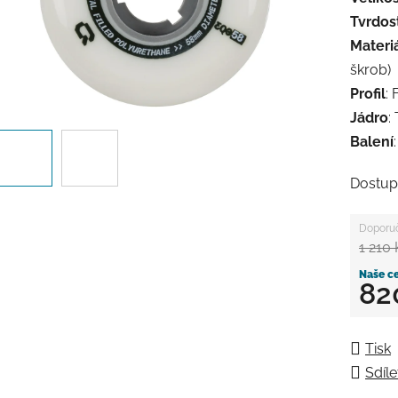
Tvrdos
Materi
škrob)
Profil
: 
Jádro
:
Balení
Dostup
1 210
82
Měrná
Tisk
Sdíle