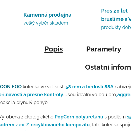
Přes 20 let
Kamenná prodejna
bruslíme s 
velký výběr skladem
produkty do
Popis
Parametry
Ostatní info
IQON EQO
kolečka ve velikosti
58 mm a tvrdosti 88A
nabízej
přilnavosti a přesné kontroly
. Jsou ideální volbou pro
,aggre
reakci a plynulý pohyb.
Vyrobena z ekologického
PopCorn polyuretanu
s podílem
1
jádrem z 20 % recyklovaného kompozitu
, tato kolečka spoju