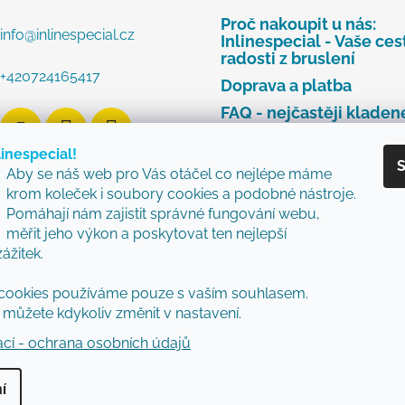
Proč nakoupit u nás:
info
@
inlinespecial.cz
Inlinespecial - Vaše ces
radosti z bruslení
+420724165417
Doprava a platba
FAQ - nejčastěji kladen
dotazy
linespecial!
Najdete u nás tyto zna
S
Aby se náš web pro Vás otáčel co nejlépe máme
Zásady ochrany osobní
krom koleček i soubory cookies a podobné nástroje.
údajů
Pomáhají nám zajistit správné fungování webu,
Obchodní podmínky
měřit jeho výkon a poskytovat ten nejlepší
zážitek.
Reklamační řád
Vzorový formulář pro v
cookies používáme pouze s vaším souhlasem.
nebo výměnu zboží
můžete kdykoliv změnit v nastavení.
ací - ochrana osobních údajů
í