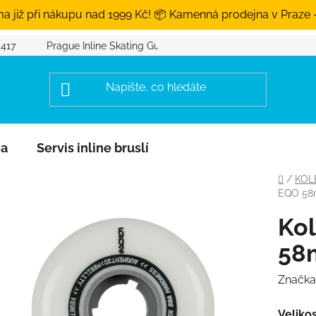
a již při nákupu nad 1999 Kč! 📦 Kamenná prodejna v Praze 
 417
Prague Inline Skating Guide
na
Servis inline bruslí
Domů
/
KOL
EQO 58
Ko
58
Značka
Veliko