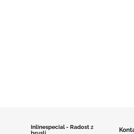
Zápatí
Inlinespecial - Radost z
Kont
bruslí