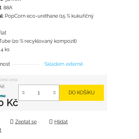
t
: 88A
ál
: PopCorn eco-urethane (15 % kukuřičný
Flat
 Tube (20 % recyklovaný kompozit)
: 4 ks
nost
Skladem externě
 Kč
DO KOŠÍKU
0 Kč
 cena:
Zeptat se
Hlídat
t