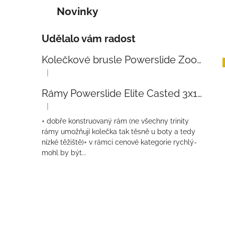
Novinky
Udělalo vám radost
Kolečkové brusle Powerslide Zoom Baby Blue 80
|
Hodnocení produktu je 5 z 5 hvězdiček.
Rámy Powerslide Elite Casted 3x110 Trinity 270mm
|
Hodnocení produktu je 4 z 5 hvězdiček.
+ dobře konstruovaný rám (ne všechny trinity
rámy umožňují kolečka tak těsně u boty a tedy
nízké těžiště)+ v rámci cenové kategorie rychlý-
mohl by být...