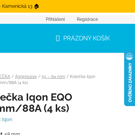
- Kamenická 13 🏠
Přihlášení
Registrace
PRÁZDNÝ KOŠÍK
NÁKUPNÍ KOŠÍK
EČKA
/
Aggressive
/
55 – 64 mm
/
Kolečka Iqon
mm/88A (4 ks)
lečka Iqon EQO
mm/88A (4 ks)
:
Iqon
st
: 58 mm