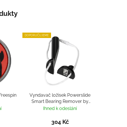
odukty
DOPORUČUJEME
reespin
Vyndavač ložisek Powerslide
Smart Bearing Remover by
Villy
í
Ihned k odeslání
304 Kč