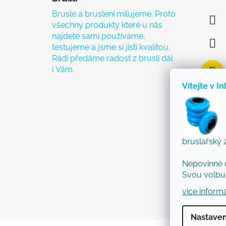
Brusle a bruslení milujeme. Proto
všechny produkty které u nás
najdete sami používáme,
testujeme a jsme si jisti kvalitou.
Rádi předáme radost z bruslí dál
i Vám.
Vítejte v In
bruslařský 
Nepovinné 
Svou volbu 
více inform
Nastaven