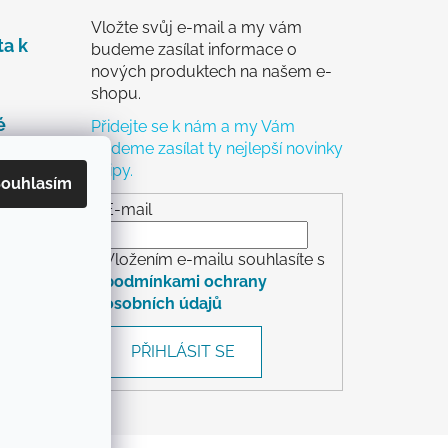
Vložte svůj e-mail a my vám
ta k
budeme zasílat informace o
nových produktech na našem e-
shopu.
é
Přidejte se k nám a my Vám
budeme zasílat ty nejlepší novinky
a tipy.
čky
ouhlasím
ch
E-mail
Vložením e-mailu souhlasíte s
podmínkami ochrany
osobních údajů
rácení
PŘIHLÁSIT SE