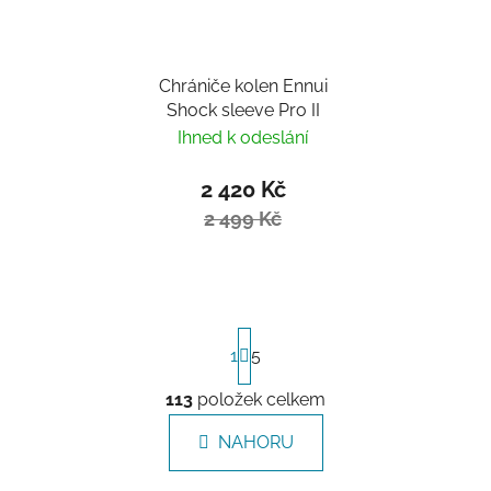
Chrániče kolen Ennui
Shock sleeve Pro II
Ihned k odeslání
2 420 Kč
2 499 Kč
Stránkování
1
5
113
položek celkem
Ovládací prvky výpisu
NAHORU