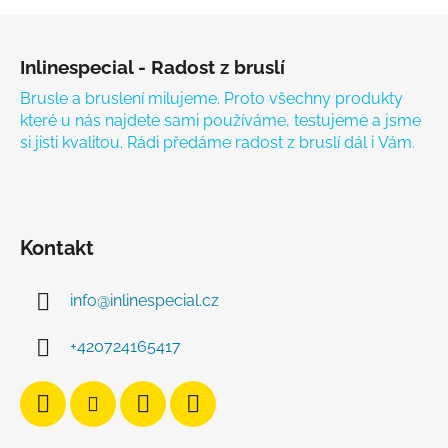
Zápatí
Inlinespecial - Radost z bruslí
Brusle a bruslení milujeme. Proto všechny produkty
které u nás najdete sami používáme, testujeme a jsme
si jisti kvalitou. Rádi předáme radost z bruslí dál i Vám.
Kontakt
info
@
inlinespecial.cz
+420724165417