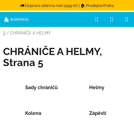
🚛 Doprava zdarma nad 1999 Kč | 🏠 Prodejna Praha
Hledat
NÁKUPN
Přejít na obsah
Domů
/
CHRÁNIČE A HELMY
CHRÁNIČE A HELMY
,
Strana 5
Sady chráničů
Helmy
Kolena
Zápěstí