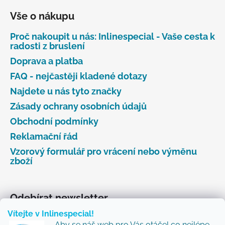
Vše o nákupu
Proč nakoupit u nás: Inlinespecial - Vaše cesta k
radosti z bruslení
Doprava a platba
FAQ - nejčastěji kladené dotazy
Najdete u nás tyto značky
Zásady ochrany osobních údajů
Obchodní podmínky
Reklamační řád
Vzorový formulář pro vrácení nebo výměnu
zboží
Odebírat newsletter
Vítejte v Inlinespecial!
Vložte svůj e-mail a my vám budeme zasílat informace
Aby se náš web pro Vás otáčel co nejlépe