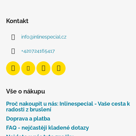
Kontakt
info
@
inlinespecial.cz
+420724165417
Vše o nákupu
Proč nakoupit u nás: Inlinespecial - Vaše cesta k
radosti z bruslení
Doprava a platba
FAQ - nejčastěji kladené dotazy