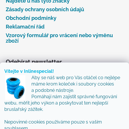
Najdete u nás tyto značky
Zásady ochrany osobních údajů
Obchodní podmínky
Reklamační řád
Vzorový formulář pro vrácení nebo výměnu
zboží
Odebírat newsletter
Vítejte v Inlinespecial!
Vložte svůj e-mail a my vám budeme zasílat informace
Aby se náš web pro Vás otáčel co nejlépe
o nových produktech na našem e-shopu.
máme krom koleček i soubory cookies
Přidejte se k nám a my Vám budeme zasílat ty nejlepší
a podobné nástroje.
novinky a tipy.
Pomáhají nám zajistit správné fungování
webu, měřit jeho výkon a poskytovat ten nejlepší
E-mail
bruslařský zážitek.
Vložením e-mailu souhlasíte s
podmínkami
Nepovinné cookies používáme pouze s vaším
ochrany osobních údajů
souhlasem.