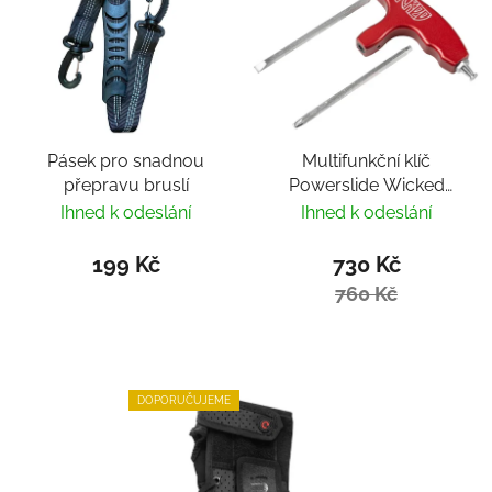
Pásek pro snadnou
Multifunkční klíč
přepravu bruslí
Powerslide Wicked
Hardcore Tool
Ihned k odeslání
Ihned k odeslání
199 Kč
730 Kč
760 Kč
DOPORUČUJEME