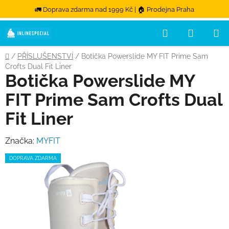
🚛 Doprava zdarma nad 1999 Kč | 🏠 Prodejna Praha
Hledat
NÁKUPN
Přejít na obsah
Domů
/
PŘÍSLUŠENSTVÍ
/
Botička Powerslide MY FIT Prime Sam
Crofts Dual Fit Liner
Botička Powerslide MY
FIT Prime Sam Crofts Dual
Fit Liner
Značka:
MYFIT
DOPRAVA ZDARMA