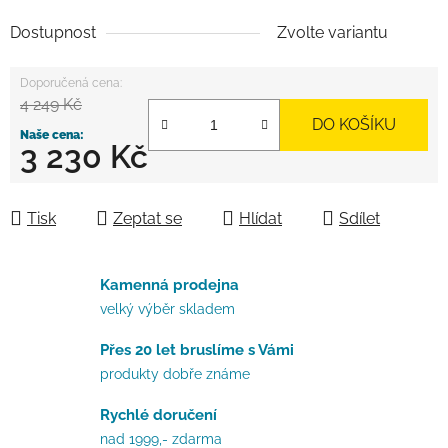
Dostupnost
Zvolte variantu
4 249 Kč
DO KOŠÍKU
3 230 Kč
Měrná cena:
Tisk
Zeptat se
Hlídat
Sdílet
Kamenná prodejna
velký výběr skladem
Přes 20 let bruslíme s Vámi
produkty dobře známe
Rychlé doručení
nad 1999,- zdarma