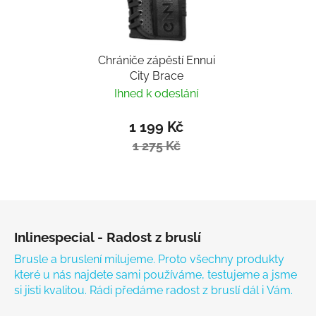
Chrániče zápěstí Ennui
City Brace
Ihned k odeslání
1 199 Kč
1 275 Kč
Zápatí
Inlinespecial - Radost z bruslí
Brusle a bruslení milujeme. Proto všechny produkty
které u nás najdete sami používáme, testujeme a jsme
si jisti kvalitou. Rádi předáme radost z bruslí dál i Vám.