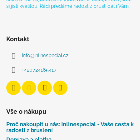
si jisti kvalitou. Rádi předáme radost z bruslí dál i Vám.
Kontakt
info
@
inlinespecial.cz
+420724165417
Vše o nákupu
Proč nakoupit u nás: Inlinespecial - Vaše cesta k
radosti z bruslení
Doprava a platba