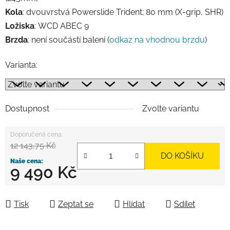
Kola
: dvouvrstvá Powerslide Trident; 80 mm (X-grip, SHR)
Ložiska
:
WCD ABEC 9
Brzda
:
není součástí balení (
odkaz na vhodnou brzdu
)
Varianta:
Dostupnost
Zvolte variantu
12 143,75 Kč
DO KOŠÍKU
9 490 Kč
Měrná cena:
Tisk
Zeptat se
Hlídat
Sdílet