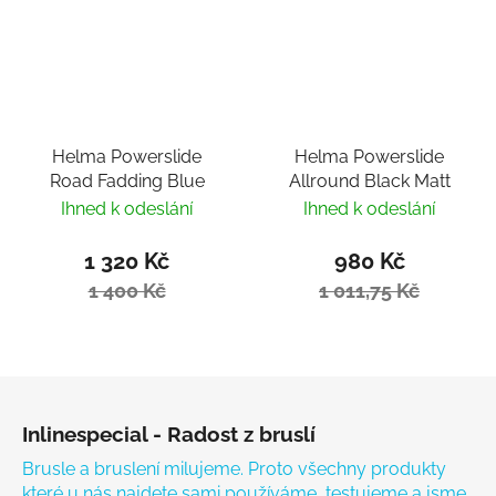
Helma Powerslide
Helma Powerslide
Road Fadding Blue
Allround Black Matt
Ihned k odeslání
Ihned k odeslání
1 320 Kč
980 Kč
1 400 Kč
1 011,75 Kč
Zápatí
Inlinespecial - Radost z bruslí
Brusle a bruslení milujeme. Proto všechny produkty
které u nás najdete sami používáme, testujeme a jsme