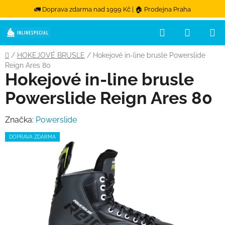
🚛 Doprava zdarma nad 1999 Kč | 🏠 Prodejna Praha
Hledat
NÁKUPN
Přejít na obsah
Domů
/
HOKEJOVÉ BRUSLE
/
Hokejové in-line brusle Powerslide
Reign Ares 80
Hokejové in-line brusle
Powerslide Reign Ares 80
Značka:
Powerslide
DOPRAVA ZDARMA