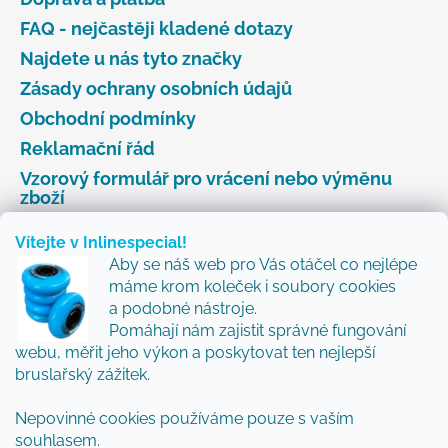
FAQ - nejčastěji kladené dotazy
Najdete u nás tyto značky
Zásady ochrany osobních údajů
Obchodní podmínky
Reklamační řád
Vzorový formulář pro vrácení nebo výměnu
zboží
Vítejte v Inlinespecial!
Aby se náš web pro Vás otáčel co nejlépe
Odebírat newsletter
máme krom koleček i soubory cookies
a podobné nástroje.
Přidejte se k nám a my Vám budeme zasílat ty nejlepší
Pomáhají nám zajistit správné fungování
novinky a tipy.
webu, měřit jeho výkon a poskytovat ten nejlepší
bruslařský zážitek.
Nepovinné cookies používáme pouze s vaším
Vložením e-mailu souhlasíte s
podmínkami
souhlasem.
ochrany osobních údajů