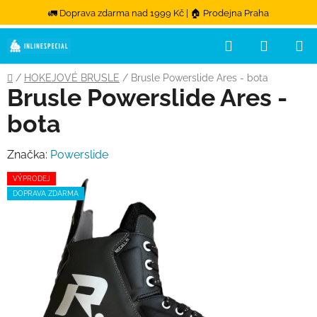
🚛 Doprava zdarma nad 1999 Kč | 🏠 Prodejna Praha
Hledat
NÁKUPN
Přejít na obsah
Domů
/
HOKEJOVÉ BRUSLE
/
Brusle Powerslide Ares - bota
Brusle Powerslide Ares -
bota
Značka:
Powerslide
VÝPRODEJ
DOPRAVA ZDARMA