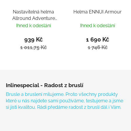
Nastavitelná helma
Helma ENNUI Armour
Allround Adventure
Fondant Pink
Ihned k odeslání
Ihned k odeslání
939 Kč
1 690 Kč
1 011,75 Kč
1 746 Kč
Zápatí
Inlinespecial - Radost z bruslí
Brusle a bruslení milujeme. Proto všechny produkty
které u nás najdete sami používáme, testujeme a jsme
si jisti kvalitou. Rádi předáme radost z bruslí dál i Vám.