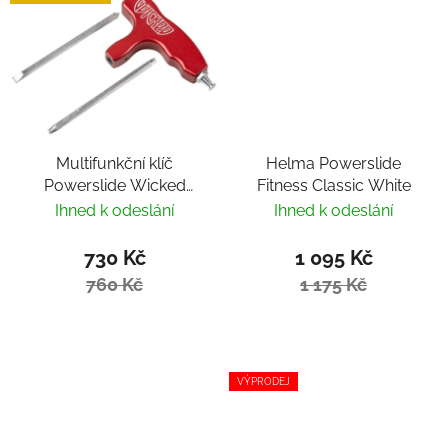
Multifunkční klíč
Helma Powerslide
Powerslide Wicked
Fitness Classic White
Hardcore Tool
Ihned k odeslání
Ihned k odeslání
730 Kč
1 095 Kč
760 Kč
1 175 Kč
VÝPRODEJ