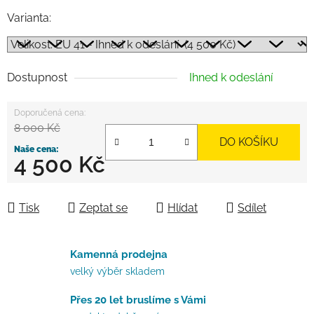
Varianta:
Dostupnost
Ihned k odeslání
8 000 Kč
DO KOŠÍKU
4 500 Kč
Měrná cena:
Tisk
Zeptat se
Hlídat
Sdílet
Kamenná prodejna
velký výběr skladem
Přes 20 let bruslíme s Vámi