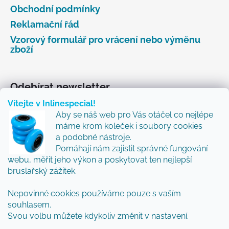
Obchodní podmínky
Reklamační řád
Vzorový formulář pro vrácení nebo výměnu
zboží
Odebírat newsletter
Vítejte v Inlinespecial!
Vložte svůj e-mail a my vám budeme zasílat informace
Aby se náš web pro Vás otáčel co nejlépe
o nových produktech na našem e-shopu.
máme krom koleček i soubory cookies
Přidejte se k nám a my Vám budeme zasílat ty nejlepší
a podobné nástroje.
novinky a tipy.
Pomáhají nám zajistit správné fungování
webu, měřit jeho výkon a poskytovat ten nejlepší
E-mail
bruslařský zážitek.
Vložením e-mailu souhlasíte s
podmínkami
Nepovinné cookies používáme pouze s vaším
ochrany osobních údajů
souhlasem.
Svou volbu můžete kdykoliv změnit v nastavení.