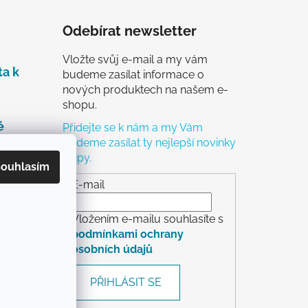
Odebírat newsletter
Vložte svůj e-mail a my vám
ta k
budeme zasílat informace o
nových produktech na našem e-
shopu.
é
Přidejte se k nám a my Vám
budeme zasílat ty nejlepší novinky
a tipy.
čky
ouhlasím
ch
E-mail
Vložením e-mailu souhlasíte s
podmínkami ochrany
osobních údajů
rácení
PŘIHLÁSIT SE