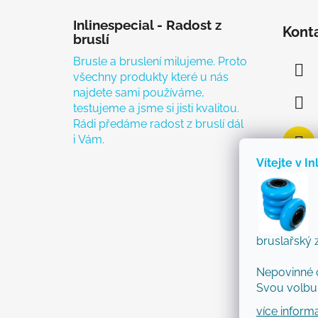
Zápatí
Inlinespecial - Radost z
Kont
bruslí
Brusle a bruslení milujeme. Proto
všechny produkty které u nás
najdete sami používáme,
testujeme a jsme si jisti kvalitou.
Rádi předáme radost z bruslí dál
i Vám.
Vítejte v In
bruslařský 
Nepovinné 
Svou volbu 
více inform