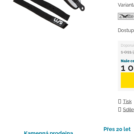
Variant
Dostup
1 011,
1 
Měrná
Tisk
Sdíle
Přes 20 let
Kamenná prodejna