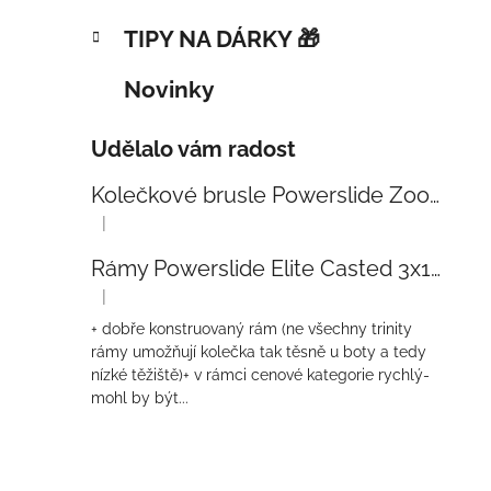
TIPY NA DÁRKY 🎁
Novinky
Udělalo vám radost
Kolečkové brusle Powerslide Zoom Baby Blue 80
|
Hodnocení produktu je 5 z 5 hvězdiček.
Rámy Powerslide Elite Casted 3x110 Trinity 270mm
|
Hodnocení produktu je 4 z 5 hvězdiček.
+ dobře konstruovaný rám (ne všechny trinity
rámy umožňují kolečka tak těsně u boty a tedy
nízké těžiště)+ v rámci cenové kategorie rychlý-
mohl by být...