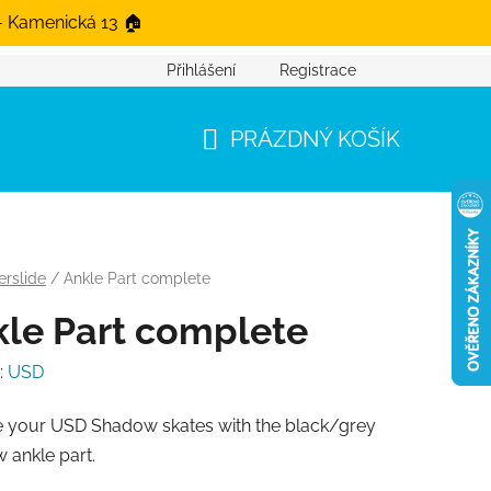
- Kamenická 13 🏠
Přihlášení
Registrace
PRÁZDNÝ KOŠÍK
NÁKUPNÍ KOŠÍK
rslide
/
Ankle Part complete
le Part complete
:
USD
e your USD Shadow skates with the black/grey
 ankle part.