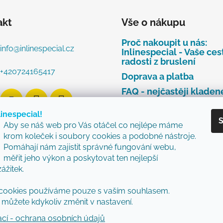
akt
Vše o nákupu
Proč nakoupit u nás:
info
@
inlinespecial.cz
Inlinespecial - Vaše ces
radosti z bruslení
+420724165417
Doprava a platba
FAQ - nejčastěji kladen
dotazy
linespecial!
Najdete u nás tyto zna
S
Aby se náš web pro Vás otáčel co nejlépe máme
Zásady ochrany osobní
krom koleček i soubory cookies a podobné nástroje.
údajů
Pomáhají nám zajistit správné fungování webu,
Obchodní podmínky
měřit jeho výkon a poskytovat ten nejlepší
zážitek.
Reklamační řád
Vzorový formulář pro v
cookies používáme pouze s vaším souhlasem.
nebo výměnu zboží
můžete kdykoliv změnit v nastavení.
ací - ochrana osobních údajů