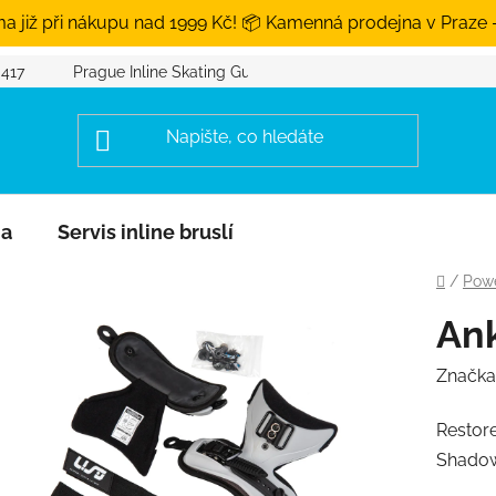
a již při nákupu nad 1999 Kč! 📦 Kamenná prodejna v Praze 
 417
Prague Inline Skating Guide
na
Servis inline bruslí
Domů
/
Powe
Ank
Značka
Restor
Shadow