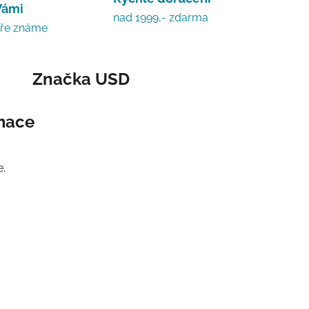
Vámi
nad 1999,- zdarma
bře známe
Značka
USD
rmace
e.