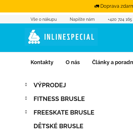
🚛 Doprava zdarm
Vše o nákupu
Napište nám
+420 724 165
Přejít na obsah
Kontakty
O nás
Články a porad
Postranní panel
Kategorie
Přeskočit kategorie
VÝPRODEJ
FITNESS BRUSLE
FREESKATE BRUSLE
DĚTSKÉ BRUSLE