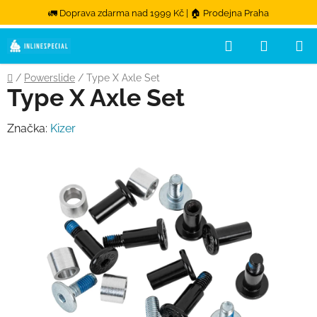
🚛 Doprava zdarma nad 1999 Kč | 🏠 Prodejna Praha
Hledat
NÁKUPN
Přejít na obsah
Domů
/
Powerslide
/
Type X Axle Set
Type X Axle Set
Značka:
Kizer