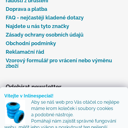
radosti z bruslení
Doprava a platba
FAQ - nejčastěji kladené dotazy
Najdete u nás tyto značky
Zásady ochrany osobních údajů
Obchodní podmínky
Reklamační řád
Vzorový formulář pro vrácení nebo výměnu
zboží
Odebírat newsletter
Vítejte v Inlinespecial!
Vložte svůj e-mail a my vám budeme zasílat informace
Aby se náš web pro Vás otáčel co nejlépe
o nových produktech na našem e-shopu.
máme krom koleček i soubory cookies
Přidejte se k nám a my Vám budeme zasílat ty nejlepší
a podobné nástroje.
novinky a tipy.
Pomáhají nám zajistit správné fungování
webu, měřit jeho výkon a poskytovat ten nejlepší