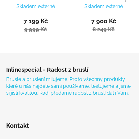
Prado II
O`Neill
Skladem externě
Skladem externě
7 199 Kč
7 900 Kč
9 999 Kč
8 249 Kč
Zápatí
Inlinespecial - Radost z bruslí
Brusle a bruslení milujeme. Proto všechny produkty
které u nás najdete sami používáme, testujeme a jsme
si jisti kvalitou. Rádi předáme radost z bruslí dál i Vám.
Kontakt