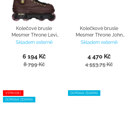
Kolečové brusle
Kolečkové brusle
Mesmer Throne Levi
Mesmer Throne John
van Rijn Pro
Bolino V1
Skladem externě
Skladem externě
6 194 Kč
4 470 Kč
8 799 Kč
4 553,75 Kč
VÝPRODEJ
DOPRAVA ZDARMA
DOPRAVA ZDARMA