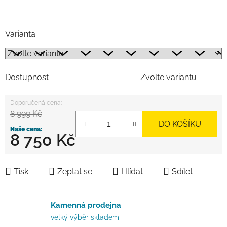
Varianta:
Dostupnost
Zvolte variantu
8 999 Kč
DO KOŠÍKU
8 750 Kč
Měrná cena:
Tisk
Zeptat se
Hlídat
Sdílet
Kamenná prodejna
velký výběr skladem