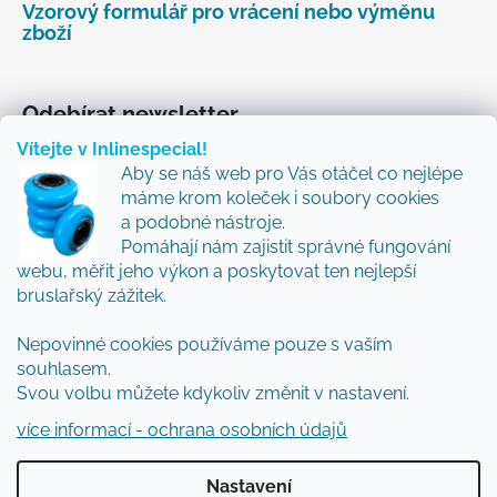
Vzorový formulář pro vrácení nebo výměnu
zboží
Odebírat newsletter
Vítejte v Inlinespecial!
Vložte svůj e-mail a my vám budeme zasílat informace
Aby se náš web pro Vás otáčel co nejlépe
o nových produktech na našem e-shopu.
máme krom koleček i soubory cookies
Přidejte se k nám a my Vám budeme zasílat ty nejlepší
a podobné nástroje.
novinky a tipy.
Pomáhají nám zajistit správné fungování
webu, měřit jeho výkon a poskytovat ten nejlepší
E-mail
bruslařský zážitek.
Nepovinné cookies používáme pouze s vaším
Vložením e-mailu souhlasíte s
podmínkami
souhlasem.
ochrany osobních údajů
Svou volbu můžete kdykoliv změnit v nastavení.
PŘIHLÁSIT SE
více informací - ochrana osobních údajů
Nastavení