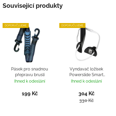
Související produkty
DOPORUČUJEME
DOPORUČUJEME
Pásek pro snadnou
Vyndavač ložisek
přepravu bruslí
Powerslide Smart
Bearing Remover by
Ihned k odeslání
Ihned k odeslání
Villy
199 Kč
304 Kč
330 Kč