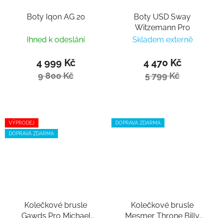
Boty Iqon AG 20
Boty USD Sway
Witzemann Pro
Ihned k odeslání
Skladem externě
4 999 Kč
4 470 Kč
9 800 Kč
5 799 Kč
VÝPRODEJ
DOPRAVA ZDARMA
DOPRAVA ZDARMA
Kolečkové brusle
Kolečkové brusle
Gawds Pro Michael
Mesmer Throne Billy