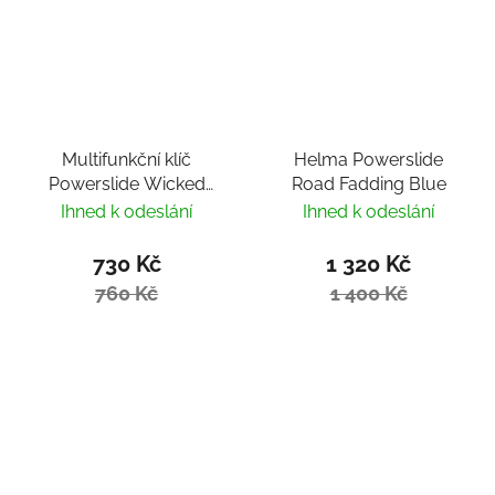
Multifunkční klíč
Helma Powerslide
Powerslide Wicked
Road Fadding Blue
Hardcore Tool
Ihned k odeslání
Ihned k odeslání
730 Kč
1 320 Kč
760 Kč
1 400 Kč