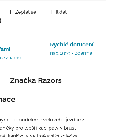
Zeptat se
Hlídat
t
Rychlé doručení
Vámi
nad 1999,- zdarma
bře známe
Značka
Razors
rmace
ruhým promodelem světového jezdce z
ičky pro lepší fixaci paty v brusli,
tkaničky a ve tmě svítící kolečka.