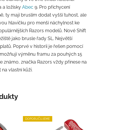
 a ložisky
Abec
9. Pro přichycení
, ty mají bruslím dodat vyšší tuhost, ale
ovou hlavičku pro menší náchylnost ke
populárnějších Razors modelů. Nové Shift
žiště jako brusle řady SL. Největší
platů. Poprvé v historii je řešen pomocí
 umožňují výměnu framu za pouhých 15
k je známo, značka Razors vždy přinese na
na vlastní kůži.
odukty
DOPORUČUJEME