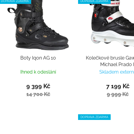
DOPRAVA ZDARMA
DOPRAVA ZDARMA
Boty Iqon AG 10
Kolečkové brusle Ga
Michael Prado I
Ihned k odeslání
Skladem extern
9 399 Kč
7 199 Kč
14 700 Kč
9 999 Kč
DOPRAVA ZDARMA