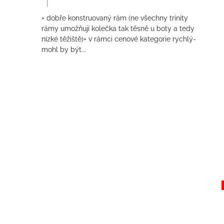
|
Hodnocení produktu je 4 z 5 hvězdiček.
+ dobře konstruovaný rám (ne všechny trinity
rámy umožňují kolečka tak těsně u boty a tedy
nízké těžiště)+ v rámci cenové kategorie rychlý-
mohl by být...