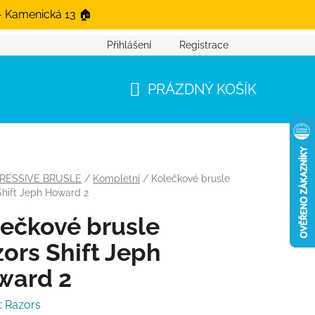
- Kamenická 13 🏠
Přihlášení
Registrace
PRÁZDNÝ KOŠÍK
NÁKUPNÍ KOŠÍK
RESSIVE BRUSLE
/
Kompletní
/
Kolečkové brusle
Shift Jeph Howard 2
ečkové brusle
ors Shift Jeph
ward 2
:
Razors