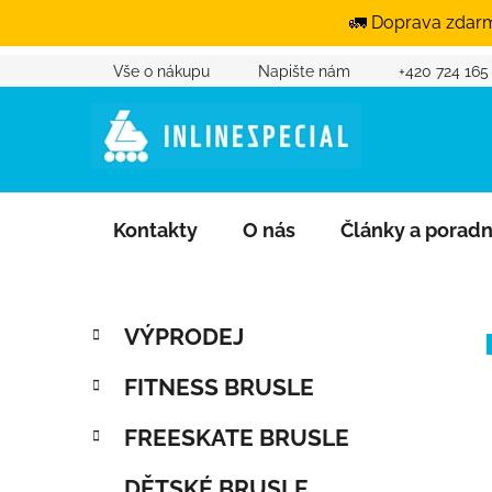
🚛 Doprava zdarm
Přejít na obsah
Vše o nákupu
Napište nám
+420 724 165
Kontakty
O nás
Články a porad
Postranní panel
Kategorie
Přeskočit kategorie
VÝPRODEJ
FITNESS BRUSLE
FREESKATE BRUSLE
DĚTSKÉ BRUSLE