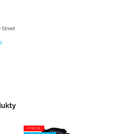
 Street
ě
ukty
VÝPRODEJ