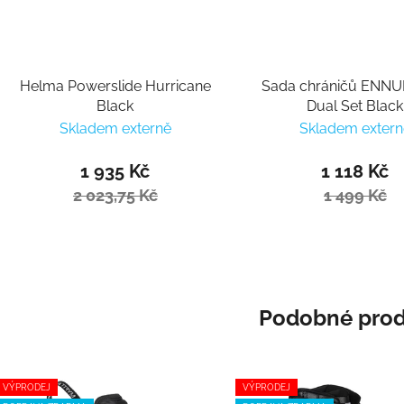
Helma Powerslide Hurricane
Sada chráničů ENNUI
Black
Dual Set Black
Skladem externě
Skladem extern
1 935 Kč
1 118 Kč
2 023,75 Kč
1 499 Kč
Podobné prod
VÝPRODEJ
VÝPRODEJ