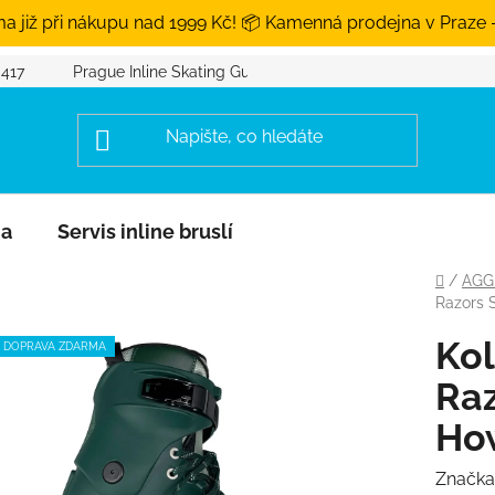
a již při nákupu nad 1999 Kč! 📦 Kamenná prodejna v Praze 
 417
Prague Inline Skating Guide
na
Servis inline bruslí
Domů
/
AGG
Razors 
Kol
DOPRAVA ZDARMA
Raz
Ho
Značka