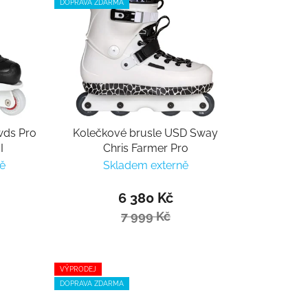
DOPRAVA ZDARMA
wds Pro
Kolečkové brusle USD Sway
I
Chris Farmer Pro
ě
Skladem externě
6 380 Kč
7 999 Kč
VÝPRODEJ
DOPRAVA ZDARMA