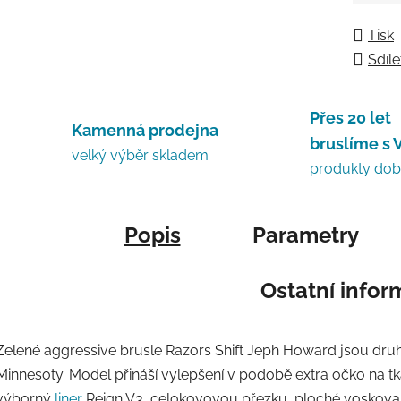
Tisk
Sdíle
Přes 20 let
Kamenná prodejna
bruslíme s 
velký výběr skladem
produkty do
Popis
Parametry
Ostatní info
Zelené aggressive brusle Razors Shift Jeph Howard jsou d
Minnesoty. Model přináší vylepšení v podobě extra očko na tkan
výborný
liner
Reign V3, celokovovou přezku, ploché voskované 