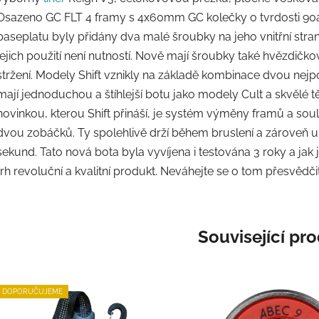
Osazeno GC FLT 4 framy s 4x60mm GC kolečky o tvrdosti 90a
baseplatu byly přidány dva malé šroubky na jeho vnitřní straně
jejich použití není nutností. Nově mají šroubky také hvězdičk
stržení. Modely Shift vznikly na základě kombinace dvou nej
mají jednoduchou a štíhlejší botu jako modely Cult a skvělé tě
novinkou, kterou Shift přináší, je systém výměny framů a soul
dvou zobáčků. Ty spolehlivě drží během bruslení a zároveň
sekund. Tato nová bota byla vyvíjena i testována 3 roky a ja
trh revoluční a kvalitní produkt. Neváhejte se o tom přesvědčit 
Související pr
DOPORUČUJEME