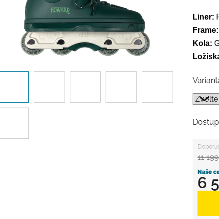
Liner:
Frame:
Kola:
G
Ložisk
Variant
Dostup
11 199
6 
Měrná