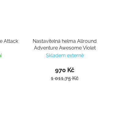
e Attack
Nastavitelná helma Allround
Adventure Awesome Violet
í
Skladem externě
970 Kč
1 011,75 Kč