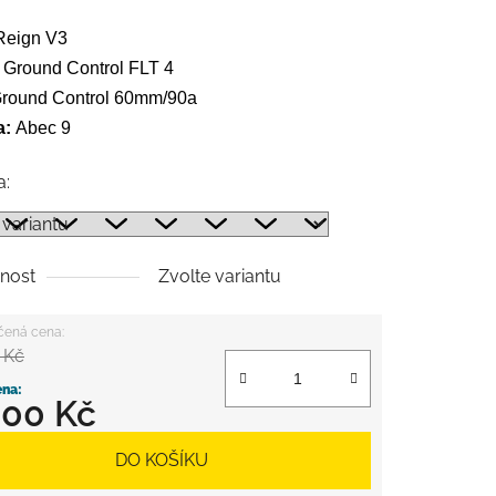
Reign V3
Ground Control FLT 4
round Control 60mm/90a
a:
Abec 9
a:
nost
Zvolte variantu
 Kč
500 Kč
 cena:
DO KOŠÍKU