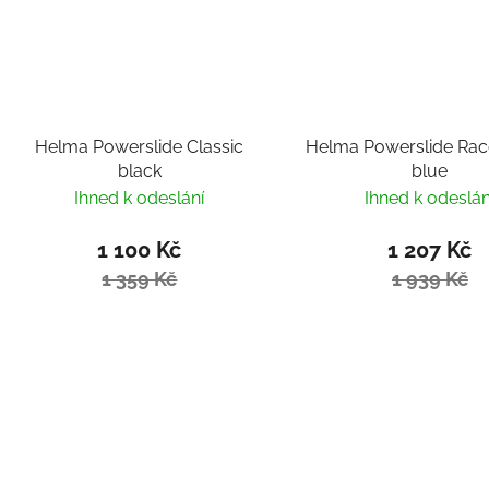
Helma Powerslide Classic
Helma Powerslide Rac
black
blue
Ihned k odeslání
Ihned k odeslán
1 100 Kč
1 207 Kč
1 359 Kč
1 939 Kč