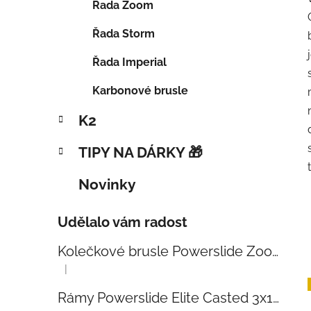
Řada Zoom
Řada Storm
Řada Imperial
Karbonové brusle
K2
TIPY NA DÁRKY 🎁
Novinky
Udělalo vám radost
Kolečkové brusle Powerslide Zoom Baby Blue 80
|
Hodnocení produktu je 5 z 5 hvězdiček.
Rámy Powerslide Elite Casted 3x110 Trinity 270mm