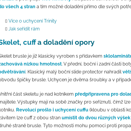
do všech 4 stran
a tím možné doladění přímo dle svých potř
Více o uchycení Trinity
Jak seřídit rám
Skelet
,
cuff
a doladění opory
Skelet brusle je již klasicky vyroben s přídavkem
sklolaminát
zachovává nízkou hmotnost
. V přední, boční i zadní části b
odvětrávání
. Klasický malý boční slide protector nahradil
větš
obvodu špičky brusle. Uchycen je dvěma šroubky a v případ
Vnitřní část skeletu je nad kotníkem
předpřipravena pro dolad
majitele. Výstupky mají na sobě značky pro seříznutí, čímž lze 
kotníku.
Revolucí prošlo i uchycení cuffu
(kloubu v oblasti k
závitem lze cuff z obou stran
umístit do dvou různých výšek
druhé straně brusle. Tyto možnosti mohu pomoci proti propa