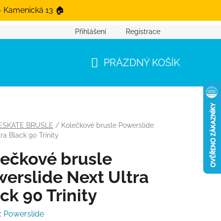
- Kamenická 13 🏠
Přihlášení
Registrace
PRÁZDNÝ KOŠÍK
NÁKUPNÍ KOŠÍK
ESKATE BRUSLE
/
Kolečkové brusle Powerslide
ra Black 90 Trinity
ečkové brusle
erslide Next Ultra
ck 90 Trinity
:
Powerslide