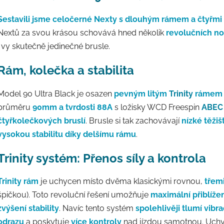
Sestavili jsme celočerné Nexty s dlouhým rámem a čtyřm
Nextů za svou krásou schovává hned několik
revolučních n
i vy skutečně jedinečné brusle.
Rám, kolečka a stabilita
Model 90 Ultra Black je osazen
pevným litým
Trinity
rámem z
průměru
90mm a tvrdosti 88A
s ložisky WCD Freespin
ABEC
čtyřkolečkových bruslí
. Brusle si tak zachovávají
nízké těži
vysokou stabilitu díky delšímu rámu
.
Trinity systém: Přenos síly a kontrola
Trinity rám
je uchycen místo dvěma klasickými rovnou,
třem
špičkou). Toto revoluční řešení umožňuje
maximální přiblížen
zvýšení stability
. Navíc tento systém
spolehlivěji tlumí vibr
odrazu
a poskytuje
více kontroly
nad jízdou samotnou. Uchy