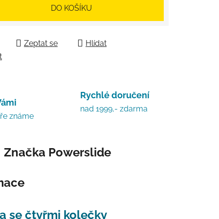
 cena:
DO KOŠÍKU
Zeptat se
Hlídat
t
Rychlé doručení
Vámi
nad 1999,- zdarma
bře známe
Značka
Powerslide
rmace
ta se čtyřmi kolečky