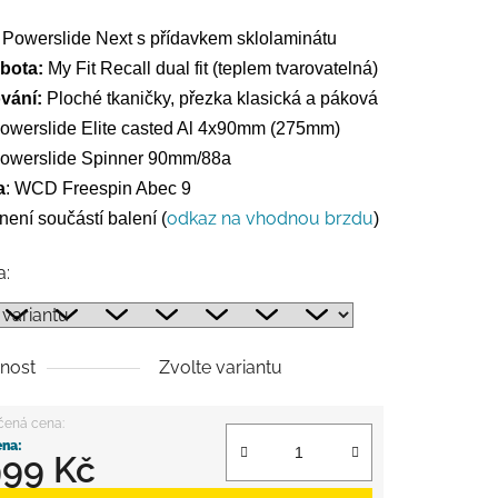
:
Powerslide Next s přídavkem sklolaminátu
 bota:
My Fit Recall dual fit
(teplem tvarovatelná)
vání:
Ploché tkaničky, přezka klasická a páková
owerslide Elite casted Al 4x90mm (275mm)
owerslide Spinner 90mm/88a
a
:
WCD Freespin Abec 9
odkaz na vhodnou brzdu
není součástí balení
(
)
a:
nost
Zvolte variantu
999 Kč