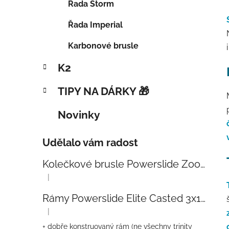
Řada Storm
Řada Imperial
Karbonové brusle
K2
TIPY NA DÁRKY 🎁
Novinky
Udělalo vám radost
Kolečkové brusle Powerslide Zoom Baby Blue 80
|
Hodnocení produktu je 5 z 5 hvězdiček.
Rámy Powerslide Elite Casted 3x110 Trinity 270mm
|
Hodnocení produktu je 4 z 5 hvězdiček.
+ dobře konstruovaný rám (ne všechny trinity