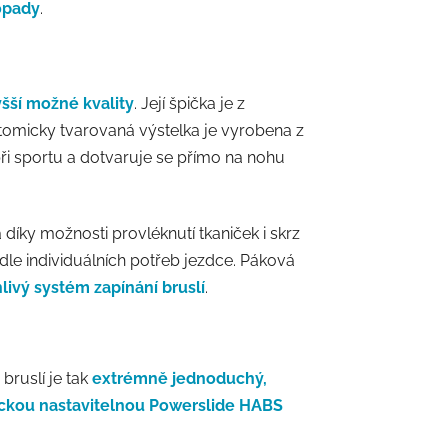
opady
.
vyšší možné kvality
. Její špička je z
tomicky tvarovaná výstelka je vyrobena z
při sportu a dotvaruje se přímo na nohu
íky možnosti provléknutí tkaniček i skrz
 dle individuálních potřeb jezdce. Páková
ivý systém zapínání bruslí
.
s bruslí je tak
extrémně jednoduchý,
ickou nastavitelnou Powerslide HABS