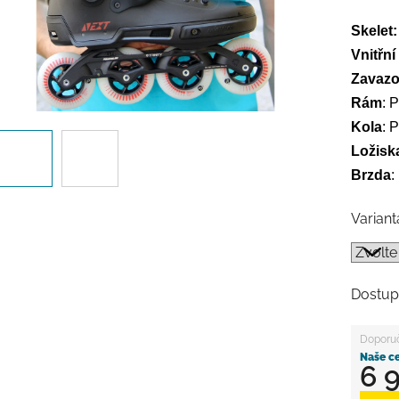
Skelet
Vnitřní
Zavazo
Rám
:
P
Kola
:
P
Ložisk
Brzda
:
Variant
Dostup
6 