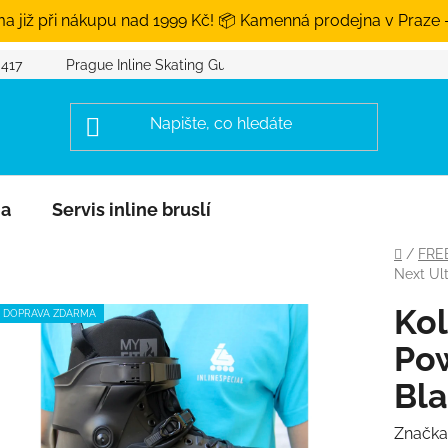
a již při nákupu nad 1999 Kč! 📦 Kamenná prodejna v Praze 
 417
Prague Inline Skating Guide
na
Servis inline bruslí
Domů
/
FRE
Next Ult
Kol
DOPRAVA ZDARMA
Pow
Bla
Značka