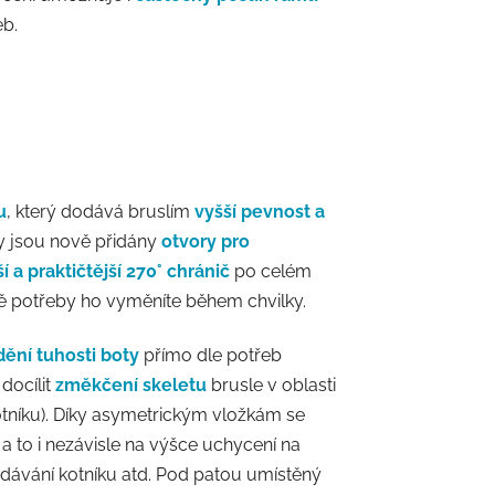
eb.
u
, který dodává bruslím
vyšší pevnost a
oty jsou nově přidány
otvory pro
í a praktičtější 270° chránič
po celém
ě potřeby ho vyměníte během chvilky.
ění tuhosti boty
přímo dle potřeb
docílit
změkčení skeletu
brusle v oblasti
otníku). Díky asymetrickým vložkám se
a to i nezávisle na výšce uchycení na
dávání kotníku atd. Pod patou umístěný