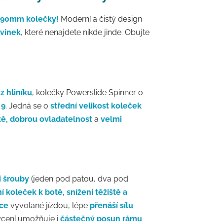
i 90mm kolečky!
Moderní a čistý design
ovinek
, které nenajdete nikde jinde. Obujte
 hliníku
, kolečky Powerslide Spinner o
9
. Jedná se o
střední velikost koleček
ště, dobrou ovladatelnost
a
velmi
i šrouby
(jeden pod patou, dva pod
í koleček k botě, snížení těžiště a
ace
vyvolané jízdou, lépe
přenáší sílu
cení umožňuje i
částečný posun rámu