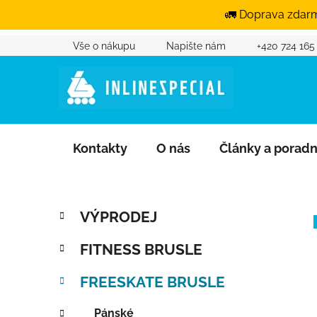
🚛 Doprava zdarm
Vše o nákupu
Napište nám
+420 724 165
Přejít na obsah
Kontakty
O nás
Články a porad
Postranní panel
Kategorie
Přeskočit kategorie
VÝPRODEJ
FITNESS BRUSLE
FREESKATE BRUSLE
Pánské