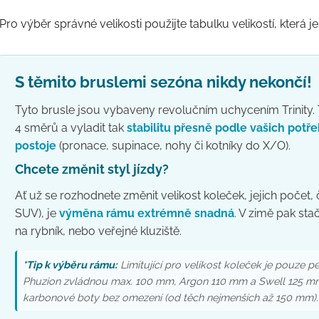
(Pro výběr správné velikosti použijte tabulku velikostí, která
S těmito bruslemi sezóna nikdy nekončí!
Tyto brusle jsou vybaveny revolučním uchycením Trinit
4 směrů a vyladit tak
stabilitu přesně podle vašich potř
postoje
(pronace, supinace, nohy či kotníky do X/O).
Chcete změnit styl jízdy?
Ať už se rozhodnete změnit velikost koleček, jejich počet, č
SUV), je
výměna rámu
extrémně snadná
. V zimě pak sta
na rybník, nebo veřejné kluziště.
*Tip k výběru rámu:
Limitující pro velikost koleček je pouze p
Phuzion zvládnou max. 100 mm, Argon 110 mm a Swell 125 mm. 
karbonové boty bez omezení (od těch nejmenších až 150 mm).