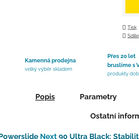
Měrná
Tisk
Sdíle
Přes 20 let
Kamenná prodejna
bruslíme s 
velký výběr skladem
produkty do
Popis
Parametry
Ostatní info
Powerslide
Next
90 Ultra Black: Stabili