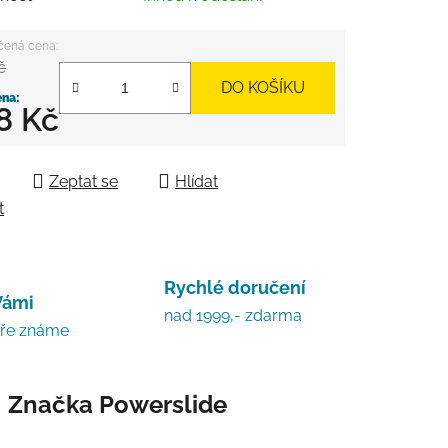
č
DO KOŠÍKU
8 Kč
 cena:
Zeptat se
Hlídat
t
Rychlé doručení
Vámi
nad 1999,- zdarma
bře známe
Značka
Powerslide