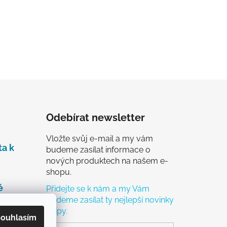
Odebírat newsletter
Vložte svůj e-mail a my vám
ta k
budeme zasílat informace o
nových produktech na našem e-
shopu.
é
Přidejte se k nám a my Vám
budeme zasílat ty nejlepší novinky
a tipy.
čky
ouhlasím