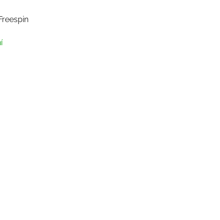
reespin
í