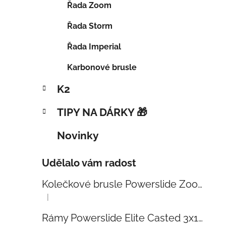
Řada Zoom
Řada Storm
Řada Imperial
Karbonové brusle
K2
TIPY NA DÁRKY 🎁
Novinky
Udělalo vám radost
Kolečkové brusle Powerslide Zoom Baby Blue 80
|
Hodnocení produktu je 5 z 5 hvězdiček.
Rámy Powerslide Elite Casted 3x110 Trinity 270mm