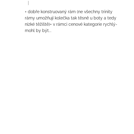
|
Hodnocení produktu je 4 z 5 hvězdiček.
+ dobře konstruovaný rám (ne všechny trinity
rámy umožňují kolečka tak těsně u boty a tedy
nízké těžiště)+ v rámci cenové kategorie rychlý-
mohl by být...