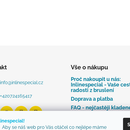
akt
Vše o nákupu
Proč nakoupit u nás:
info
@
inlinespecial.cz
Inlinespecial - Vaše ces
radosti z bruslení
+420724165417
Doprava a platba
FAQ - nejčastěji kladen
dotazy
linespecial!
Najdete u nás tyto zna
S
Aby se náš web pro Vás otáčel co nejlépe máme