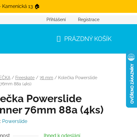
- Kamenická 13 🏠
Přihlášení
Registrace
PRÁZDNÝ KOŠÍK
NÁKUPNÍ KOŠÍK
EČKA
/
Freeskate
/
76 mm
/
Kolečka Powerslide
 76mm 88a (4ks)
ečka Powerslide
nner 76mm 88a (4ks)
:
Powerslide
nost
Ihned k odeslání