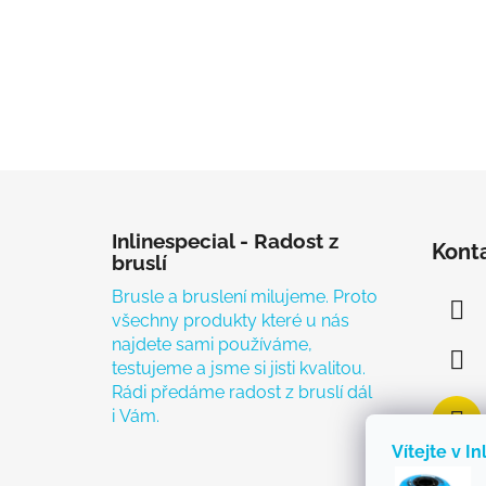
Zápatí
Inlinespecial - Radost z
Kont
bruslí
Brusle a bruslení milujeme. Proto
všechny produkty které u nás
najdete sami používáme,
testujeme a jsme si jisti kvalitou.
Rádi předáme radost z bruslí dál
i Vám.
Vítejte v In