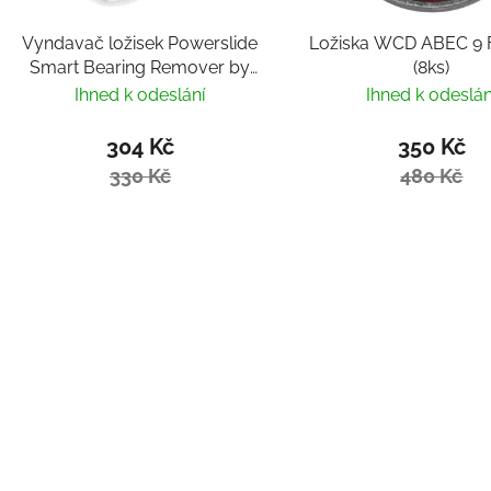
Vyndavač ložisek Powerslide
Ložiska WCD ABEC 9 F
Smart Bearing Remover by
(8ks)
Villy
Ihned k odeslání
Ihned k odeslán
304 Kč
350 Kč
330 Kč
480 Kč