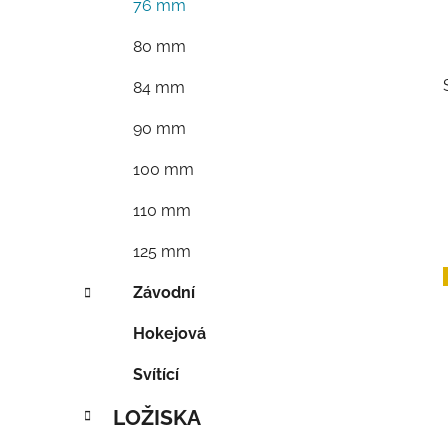
76 mm
80 mm
84 mm
90 mm
100 mm
110 mm
125 mm
Závodní
Hokejová
Svítící
LOŽISKA