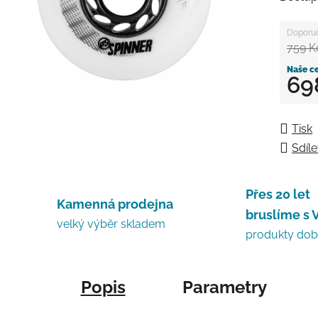
759 K
69
Měrná
Tisk
Sdíle
Přes 20 let
Kamenná prodejna
bruslíme s 
velký výběr skladem
produkty do
Popis
Parametry