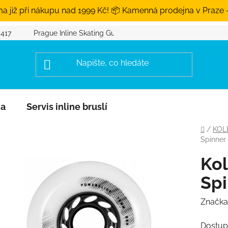
a již při nákupu nad 1999 Kč! 📦 Kamenná prodejna v Praze 
 417
Prague Inline Skating Guide
na
Servis inline bruslí
Domů
/
KOL
Spinner
Kol
Spi
Značka
Dostup