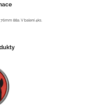
rmace
 76mm 88a. V balení 4ks.
odukty