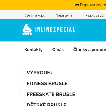
🚛 Doprava zdarm
Vše o nákupu
Napište nám
+420 724 165
Přejít na obsah
Kontakty
O nás
Články a porad
Postranní panel
Kategorie
Přeskočit kategorie
VÝPRODEJ
FITNESS BRUSLE
FREESKATE BRUSLE
DĚTSKÉ BRUSLE