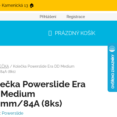
- Kamenická 13 🏠
Přihlášení
Registrace
PRÁZDNÝ KOŠÍK
NÁKUPNÍ KOŠÍK
EČKA
/
Kolečka Powerslide Era DD Medium
4A (8ks)
ečka Powerslide Era
 Medium
0mm/84A (8ks)
:
Powerslide