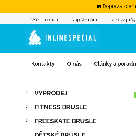
🚛 Doprava zdarm
Vše o nákupu
Napište nám
+420 724 165
Přejít na obsah
Kontakty
O nás
Články a porad
Postranní panel
Kategorie
Přeskočit kategorie
VÝPRODEJ
FITNESS BRUSLE
FREESKATE BRUSLE
DĚTSKÉ BRUSLE