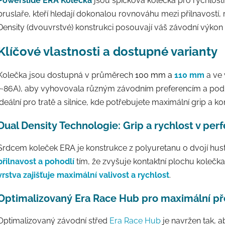
Powerslide ERA Kolečka
jsou špičková kolečka pro rychlostní
bruslaře, kteří hledají dokonalou rovnováhu mezi přilnavostí, r
Density (dvouvrstvé) konstrukci posouvají váš závodní výkon
Klíčové vlastnosti a dostupné varianty
Kolečka jsou dostupná v průměrech
100 mm
a
110 mm
a ve 
(~86A), aby vyhovovala různým závodním preferencím a pod
ideální pro tratě a silnice, kde potřebujete maximální grip a ko
Dual Density Technologie: Grip a rychlost v per
Srdcem koleček ERA je konstrukce z polyuretanu o dvojí hus
přilnavost a pohodlí
tím, že zvyšuje kontaktní plochu kolečk
vrstva zajišťuje maximální valivost a rychlost
.
Optimalizovaný Era Race Hub pro maximální př
Optimalizovaný závodní střed
Era Race Hub
je navržen tak, 