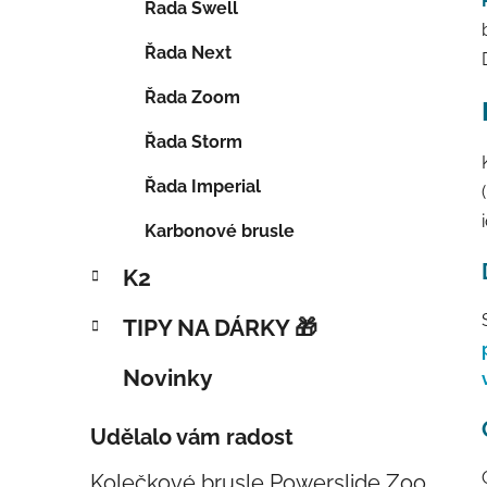
Řada Swell
Řada Next
Řada Zoom
Řada Storm
Řada Imperial
Karbonové brusle
K2
TIPY NA DÁRKY 🎁
Novinky
Udělalo vám radost
Kolečkové brusle Powerslide Zoom Baby Blue 80