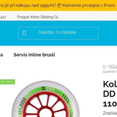
a již při nákupu nad 1999 Kč! 📦 Kamenná prodejna v Praze 
 417
Prague Inline Skating Guide
na
Servis inline bruslí
Domů
/
KOL
110mm/8
Kol
NOVINKA
DD
11
Značka