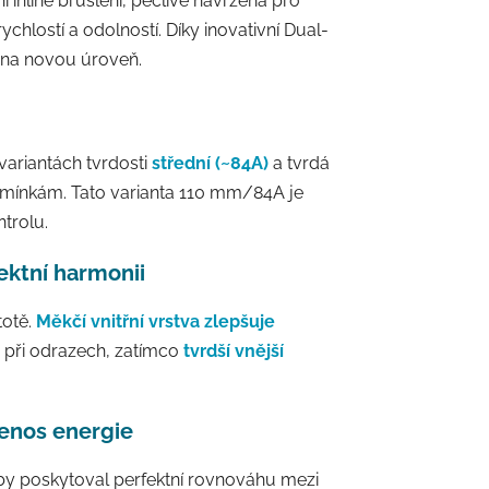
 inline bruslení, pečlivě navržená pro
ychlostí a odolností. Díky inovativní Dual-
 na novou úroveň.
variantách tvrdosti
střední (~84A)
a tvrdá
mínkám. Tato varianta 110 mm/84A je
ntrolu.
fektní harmonii
totě.
Měkčí vnitřní vrstva zlepšuje
a při odrazech, zatímco
tvrdší vnější
enos energie
aby poskytoval perfektní rovnováhu mezi