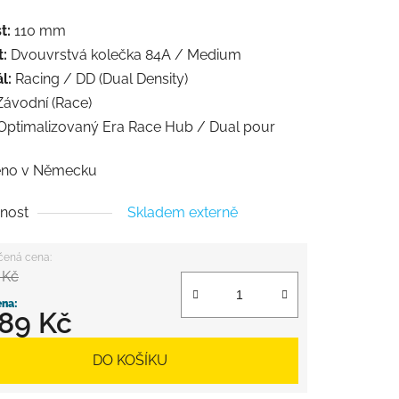
t:
110 mm
t:
Dvouvrstvá kolečka 84A / Medium
l:
Racing / DD (Dual Density)
ávodní (Race)
Optimalizovaný Era Race Hub / Dual pour
eno v Německu
nost
Skladem externě
 Kč
189 Kč
 cena:
DO KOŠÍKU