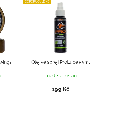
DOPORUČUJEME
wings
Olej ve spreji ProLube 55ml
í
Ihned k odeslání
199 Kč