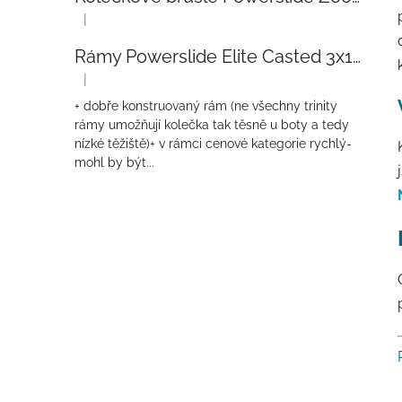
|
Hodnocení produktu je 5 z 5 hvězdiček.
Rámy Powerslide Elite Casted 3x110 Trinity 270mm
|
Hodnocení produktu je 4 z 5 hvězdiček.
+ dobře konstruovaný rám (ne všechny trinity
rámy umožňují kolečka tak těsně u boty a tedy
nízké těžiště)+ v rámci cenové kategorie rychlý-
mohl by být...