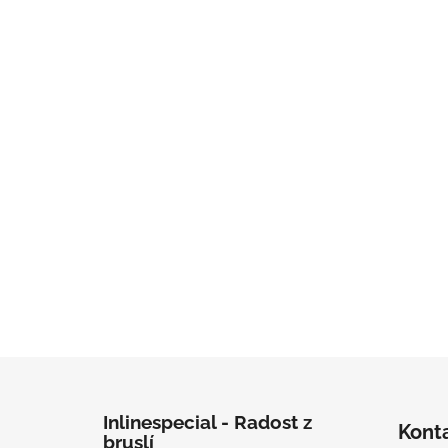
Zápatí
Inlinespecial - Radost z
Kont
bruslí