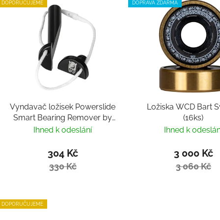
DOPORUČUJEME
DOPRAVA ZDARMA
Vyndavač ložisek Powerslide
Ložiska WCD Bart S
Smart Bearing Remover by
(16ks)
Villy
Ihned k odeslání
Ihned k odeslán
304 Kč
3 000 Kč
330 Kč
3 060 Kč
DOPORUČUJEME