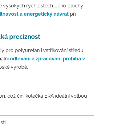
 vysokých rychlostech. Jeho plochý
ilnavost a energetický návrat
při
ká preciznost
ly pro polyuretan i vstřikování středu
nální
odlévání a zpracování probíhá v
opské výrobě.
on, což činí kolečka ERA ideální volbou
sti