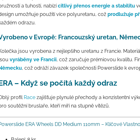
pružností a tuhostí, nabízí
citlivý přenos energie a stabilitu
ve
design umožňuje použití více polyuretanu, což
prodlužuje př
každém odrazu.
Vyrobeno v Evropě: Francouzský uretan, Němec
Kolečka jsou vyrobena z nejlepšího uretanu z Francie. Materiá
jsou
vyráběny ve Francii
, což zaručuje prémiovou kvalitu. Fi
Německu
, což odráží závazek společnosti Powerslide k evr
ERA – Když se počítá každý odraz
Oblý profil
Race
zajišťuje plynulé přechody a konzistentní výk
pro soutěžní bruslaře, kteří míří na stupně vítězů.
Powerslide ERA Wheels DD Medium 110mm – Klíčové Vlastno
Balení: 8 ks