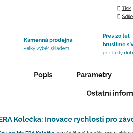
Tisk
Sdíle
Přes 20 let
Kamenná prodejna
bruslíme s 
velký výběr skladem
produkty do
Popis
Parametry
Ostatní info
ERA Kolečka: Inovace rychlosti pro závo