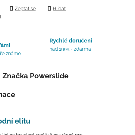
Zeptat se
Hlídat
t
Rychlé doručení
Vámi
nad 1999,- zdarma
bře známe
Značka
Powerslide
rmace
dní elitu