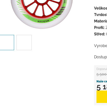
Velikos
Tvrdos
Materiá
Profil:
Z
Střed:
Vyrob
Dostup
5 500
5 
Měrná