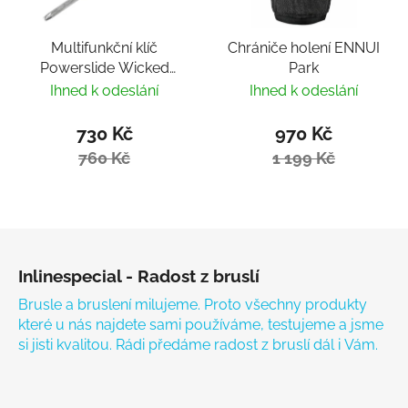
Multifunkční klíč
Chrániče holení ENNUI
Powerslide Wicked
Park
Hardcore Tool
Ihned k odeslání
Ihned k odeslání
730 Kč
970 Kč
760 Kč
1 199 Kč
Zápatí
Inlinespecial - Radost z bruslí
Brusle a bruslení milujeme. Proto všechny produkty
které u nás najdete sami používáme, testujeme a jsme
si jisti kvalitou. Rádi předáme radost z bruslí dál i Vám.