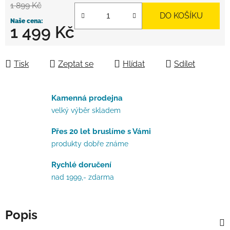
1 899 Kč
DO KOŠÍKU
1 499 Kč
Měrná cena:
Tisk
Zeptat se
Hlídat
Sdílet
Kamenná prodejna
velký výběr skladem
Přes 20 let bruslíme s Vámi
produkty dobře známe
Rychlé doručení
nad 1999,- zdarma
Popis