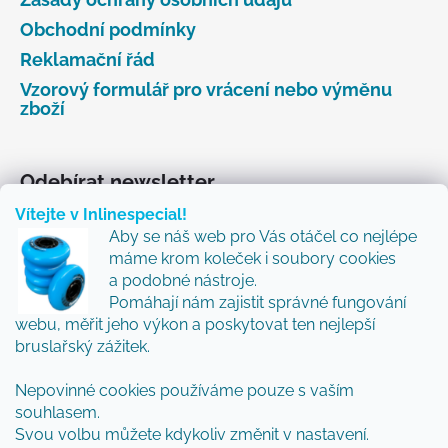
Obchodní podmínky
Reklamační řád
Vzorový formulář pro vrácení nebo výměnu
zboží
Odebírat newsletter
Vítejte v Inlinespecial!
Vložte svůj e-mail a my vám budeme zasílat informace
Aby se náš web pro Vás otáčel co nejlépe
o nových produktech na našem e-shopu.
máme krom koleček i soubory cookies
Přidejte se k nám a my Vám budeme zasílat ty nejlepší
a podobné nástroje.
novinky a tipy.
Pomáhají nám zajistit správné fungování
webu, měřit jeho výkon a poskytovat ten nejlepší
E-mail
bruslařský zážitek.
Vložením e-mailu souhlasíte s
podmínkami
Nepovinné cookies používáme pouze s vaším
ochrany osobních údajů
souhlasem.
Svou volbu můžete kdykoliv změnit v nastavení.