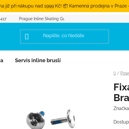
a již při nákupu nad 1999 Kč! 📦 Kamenná prodejna v Praze 
 417
Prague Inline Skating Guide
na
Servis inline bruslí
Domů
/
Powe
Fix
Br
Značka
Dostup