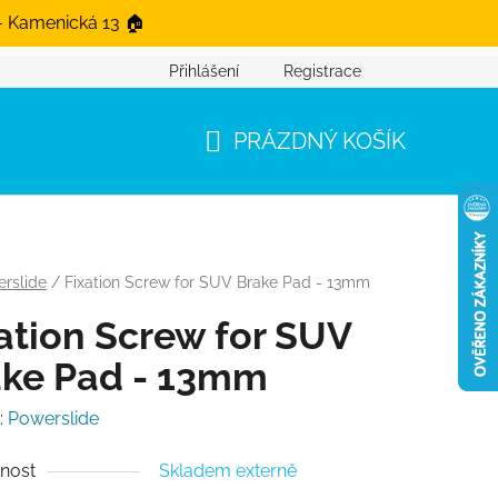
- Kamenická 13 🏠
Přihlášení
Registrace
PRÁZDNÝ KOŠÍK
NÁKUPNÍ KOŠÍK
rslide
/
Fixation Screw for SUV Brake Pad - 13mm
ation Screw for SUV
ake Pad - 13mm
:
Powerslide
nost
Skladem externě