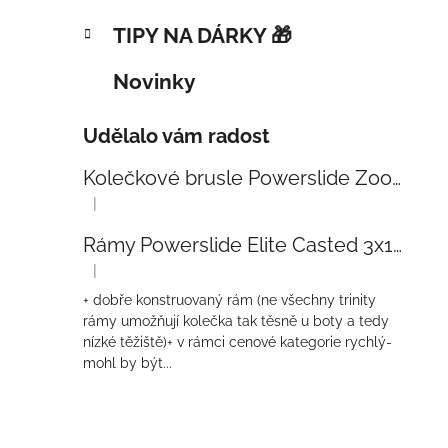
TIPY NA DÁRKY 🎁
Novinky
Udělalo vám radost
Kolečkové brusle Powerslide Zoom Baby Blue 80
|
Hodnocení produktu je 5 z 5 hvězdiček.
Rámy Powerslide Elite Casted 3x110 Trinity 270mm
|
Hodnocení produktu je 4 z 5 hvězdiček.
+ dobře konstruovaný rám (ne všechny trinity
rámy umožňují kolečka tak těsně u boty a tedy
nízké těžiště)+ v rámci cenové kategorie rychlý-
mohl by být...