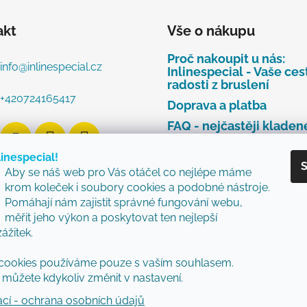
akt
Vše o nákupu
Proč nakoupit u nás:
info
@
inlinespecial.cz
Inlinespecial - Vaše ces
radosti z bruslení
+420724165417
Doprava a platba
FAQ - nejčastěji kladen
dotazy
linespecial!
Najdete u nás tyto zna
S
Aby se náš web pro Vás otáčel co nejlépe máme
Zásady ochrany osobní
krom koleček i soubory cookies a podobné nástroje.
údajů
Pomáhají nám zajistit správné fungování webu,
Obchodní podmínky
měřit jeho výkon a poskytovat ten nejlepší
zážitek.
Reklamační řád
Vzorový formulář pro v
cookies používáme pouze s vaším souhlasem.
nebo výměnu zboží
můžete kdykoliv změnit v nastavení.
ací - ochrana osobních údajů