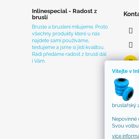
Zápatí
Inlinespecial - Radost z
Kont
bruslí
Brusle a bruslení milujeme. Proto
všechny produkty které u nás
najdete sami používáme,
testujeme a jsme si jisti kvalitou.
Rádi předáme radost z bruslí dál
i Vám.
Vítejte v In
bruslařský 
Nepovinné 
Svou volbu 
více inform