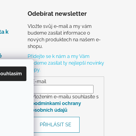
Odebírat newsletter
Vložte svůj e-mail a my vám
ta k
budeme zasílat informace o
nových produktech na našem e-
shopu.
é
Přidejte se k nám a my Vám
budeme zasílat ty nejlepší novinky
a tipy.
čky
ouhlasím
ch
E-mail
Vložením e-mailu souhlasíte s
podmínkami ochrany
osobních údajů
rácení
PŘIHLÁSIT SE