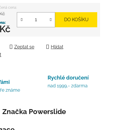
 Kč
DO KOŠÍKU
 Kč
 cena:
Zeptat se
Hlídat
t
Rychlé doručení
Vámi
nad 1999,- zdarma
bře známe
Značka
Powerslide
rmace