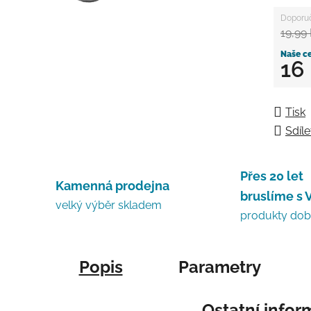
19,99
16
Měrná
Tisk
Sdíle
Přes 20 let
Kamenná prodejna
bruslíme s 
velký výběr skladem
produkty do
Popis
Parametry
Ostatní info