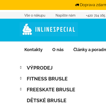
🚛 Doprava zdarm
Vše o nákupu
Napište nám
+420 724 165
Přejít na obsah
Kontakty
O nás
Články a porad
Postranní panel
Kategorie
Přeskočit kategorie
VÝPRODEJ
FITNESS BRUSLE
FREESKATE BRUSLE
DĚTSKÉ BRUSLE