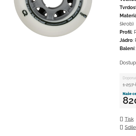
Tvrdos
Materi
škrob)
Profil
:
Jádro
:
Balení
Dostup
1 257
82
Měrná
Tisk
Sdíle