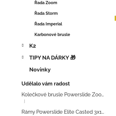
Řada Zoom
Řada Storm
Řada Imperial
Karbonové brusle
K2
TIPY NA DÁRKY 🎁
Novinky
Udělalo vám radost
Kolečkové brusle Powerslide Zoom Baby Blue 80
|
Hodnocení produktu je 5 z 5 hvězdiček.
Rámy Powerslide Elite Casted 3x110 Trinity 270mm