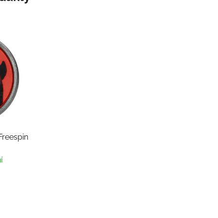
reespin
í