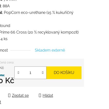
t
: 88A
ál
: PopCorn eco-urethane (15 % kukuřičný
 Round
 Prime 66 Cross (20 % recyklovaný kompozit)
: 4 ks
nost
Skladem externě
 Kč
DO KOŠÍKU
0 Kč
 cena:
Zeptat se
Hlídat
t