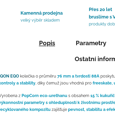
Přes 20 let
Kamenná prodejna
bruslíme s 
velký výběr skladem
produkty do
Popis
Parametry
Ostatní info
IQON EQO
kolečka o průměru
76 mm a tvrdosti 88A
poskytu
kontroly a stability
, díky čemuž jsou vhodná pro
freeskate, 
Vyrobena z
PopCorn eco-urethanu
s obsahem
15 % kukuři
výkonnostní parametry s ohleduplností k životnímu prostř
recyklovaného kompozitu
zajišťuje
pevnost, stabilitu a efe