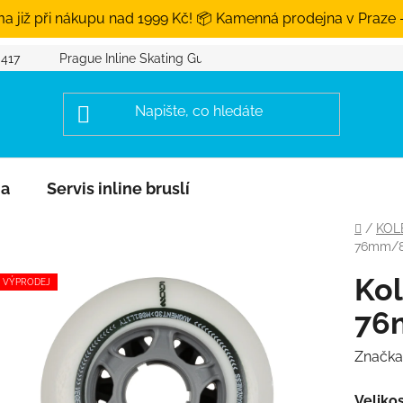
a již při nákupu nad 1999 Kč! 📦 Kamenná prodejna v Praze 
 417
Prague Inline Skating Guide
na
Servis inline bruslí
Domů
/
KOL
76mm/88
Ko
VÝPRODEJ
76
Značka
Veliko