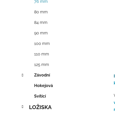
76 mm
80 mm
84 mm
90 mm
100 mm
110 mm
125 mm
Závodní
Hokejová
Svítící
LOŽISKA