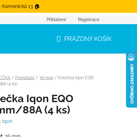
- Kamenická 13 🏠
Přihlášení
Registrace
PRÁZDNÝ KOŠÍK
NÁKUPNÍ KOŠÍK
EČKA
/
Freeskate
/
76 mm
/
Kolečka Iqon EQO
A (4 ks)
lečka Iqon EQO
mm/88A (4 ks)
:
Iqon
st
: 76 mm