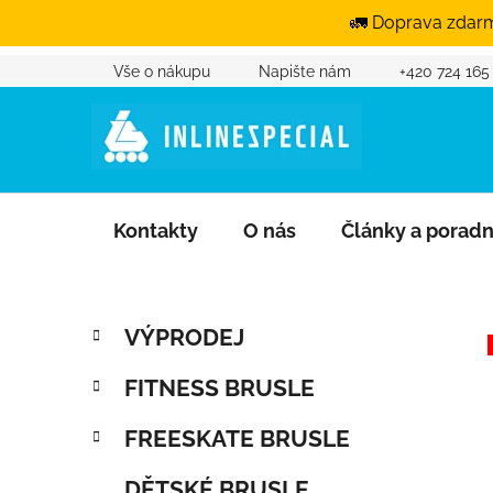
🚛 Doprava zdarm
Vše o nákupu
Napište nám
+420 724 165
Přejít na obsah
Kontakty
O nás
Články a porad
Postranní panel
Kategorie
Přeskočit kategorie
VÝPRODEJ
FITNESS BRUSLE
FREESKATE BRUSLE
DĚTSKÉ BRUSLE