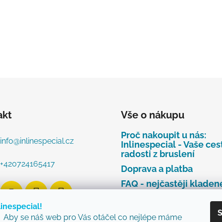
akt
Vše o nákupu
Proč nakoupit u nás:
info
@
inlinespecial.cz
Inlinespecial - Vaše ces
radosti z bruslení
+420724165417
Doprava a platba
FAQ - nejčastěji kladen
dotazy
linespecial!
Najdete u nás tyto zna
S
Aby se náš web pro Vás otáčel co nejlépe máme