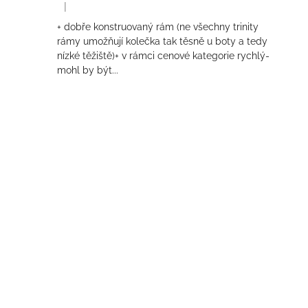
|
Hodnocení produktu je 4 z 5 hvězdiček.
+ dobře konstruovaný rám (ne všechny trinity
rámy umožňují kolečka tak těsně u boty a tedy
nízké těžiště)+ v rámci cenové kategorie rychlý-
mohl by být...