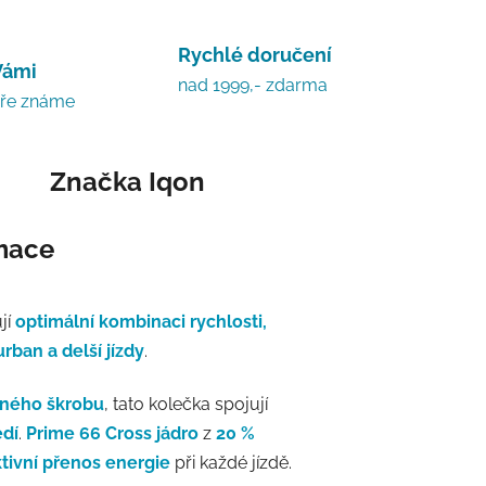
Rychlé doručení
Vámi
nad 1999,- zdarma
bře známe
Značka
Iqon
rmace
jí
optimální kombinaci rychlosti,
urban a delší jízdy
.
čného škrobu
, tato kolečka spojují
edí
.
Prime 66 Cross jádro
z
20 %
ktivní přenos energie
při každé jízdě.