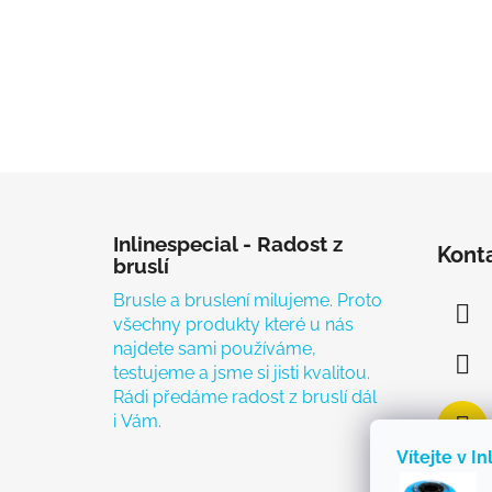
Zápatí
Inlinespecial - Radost z
Kont
bruslí
Brusle a bruslení milujeme. Proto
všechny produkty které u nás
najdete sami používáme,
testujeme a jsme si jisti kvalitou.
Rádi předáme radost z bruslí dál
i Vám.
Vítejte v In