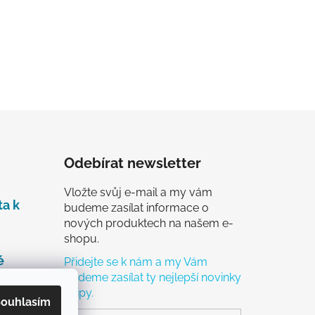
Odebírat newsletter
Vložte svůj e-mail a my vám
ta k
budeme zasílat informace o
nových produktech na našem e-
shopu.
é
Přidejte se k nám a my Vám
budeme zasílat ty nejlepší novinky
a tipy.
čky
ouhlasím