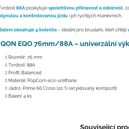
Tvrdost
88A
poskytuje
spolehlivou přilnavost a odolnost
, 
plynulou a kontrolovanou jízdu
i při rychlých manévrech.
Balení obsahuje 4 kolečka
– ideální pro bruslaře, kteří chtějí
IQON EQO 76mm/88A – univerzální výk
Rozměr: 76 mm
Tvrdost: 88A
Profil: Balanced
Materiál: PopCorn eco-urethane
Jádro: Prime 66 Cross (20 % recyklovaný kompozit)
Balení: 4 ks
Související pr