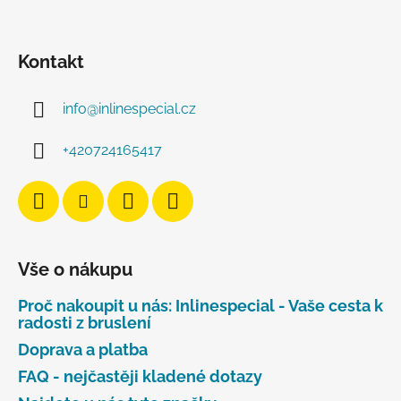
Kontakt
info
@
inlinespecial.cz
+420724165417
Vše o nákupu
Proč nakoupit u nás: Inlinespecial - Vaše cesta k
radosti z bruslení
Doprava a platba
FAQ - nejčastěji kladené dotazy