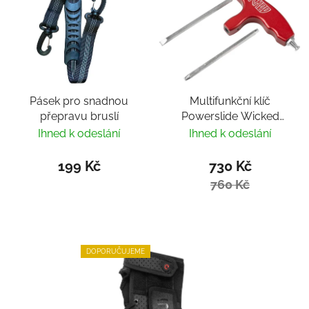
Pásek pro snadnou
Multifunkční klíč
přepravu bruslí
Powerslide Wicked
Hardcore Tool
Ihned k odeslání
Ihned k odeslání
199 Kč
730 Kč
760 Kč
DOPORUČUJEME