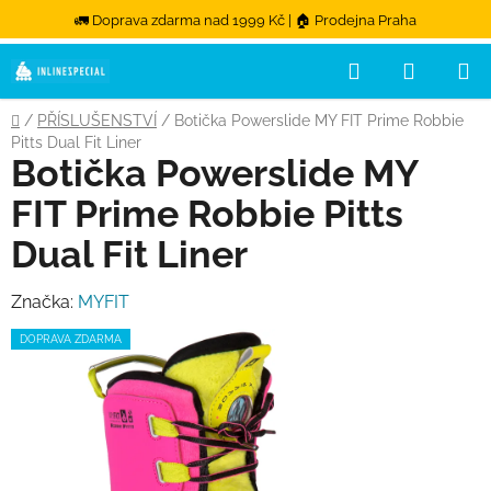
🚛 Doprava zdarma nad 1999 Kč | 🏠 Prodejna Praha
Hledat
NÁKUPN
Přejít na obsah
Domů
/
PŘÍSLUŠENSTVÍ
/
Botička Powerslide MY FIT Prime Robbie
Pitts Dual Fit Liner
Botička Powerslide MY
FIT Prime Robbie Pitts
Dual Fit Liner
Značka:
MYFIT
DOPRAVA ZDARMA