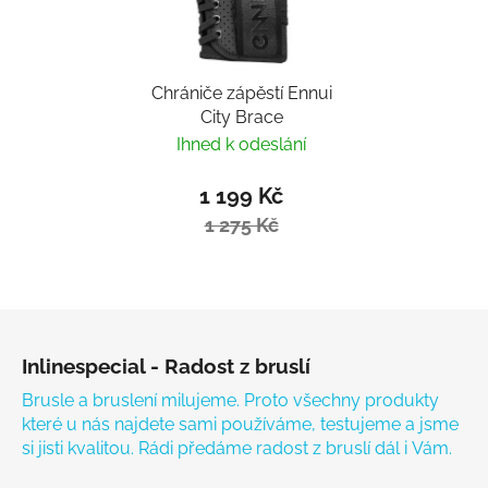
Chrániče zápěstí Ennui
City Brace
Ihned k odeslání
1 199 Kč
1 275 Kč
Zápatí
Inlinespecial - Radost z bruslí
Brusle a bruslení milujeme. Proto všechny produkty
které u nás najdete sami používáme, testujeme a jsme
si jisti kvalitou. Rádi předáme radost z bruslí dál i Vám.