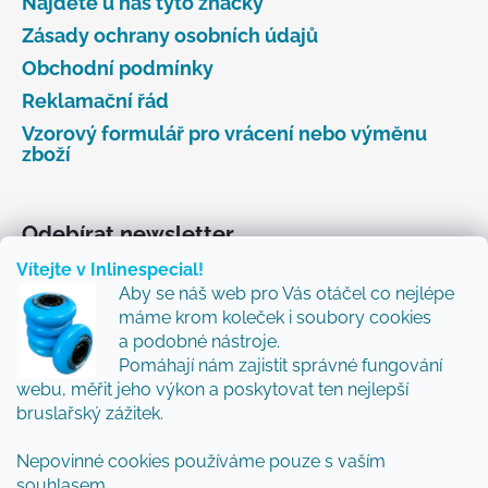
Najdete u nás tyto značky
Zásady ochrany osobních údajů
Obchodní podmínky
Reklamační řád
Vzorový formulář pro vrácení nebo výměnu
zboží
Odebírat newsletter
Vítejte v Inlinespecial!
Vložte svůj e-mail a my vám budeme zasílat informace
Aby se náš web pro Vás otáčel co nejlépe
o nových produktech na našem e-shopu.
máme krom koleček i soubory cookies
Přidejte se k nám a my Vám budeme zasílat ty nejlepší
a podobné nástroje.
novinky a tipy.
Pomáhají nám zajistit správné fungování
webu, měřit jeho výkon a poskytovat ten nejlepší
E-mail
bruslařský zážitek.
Vložením e-mailu souhlasíte s
podmínkami
Nepovinné cookies používáme pouze s vaším
ochrany osobních údajů
souhlasem.