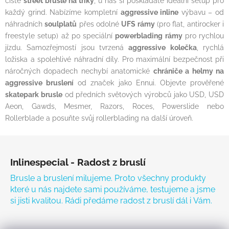
čistě
street brusle na triky
, u nás si poskládáte ideální setup pro
každý grind. Nabízíme kompletní
aggressive inline
výbavu – od
náhradních
soulplatů
přes odolné
UFS rámy
(pro flat, antirocker i
freestyle setup) až po speciální
powerblading rámy
pro rychlou
jízdu. Samozřejmostí jsou tvrzená
aggressive kolečka
, rychlá
ložiska a spolehlivé náhradní díly. Pro maximální bezpečnost při
náročných dopadech nechybí anatomické
chrániče a helmy na
aggressive bruslení
od značek jako Ennui. Objevte prověřené
skatepark brusle
od předních světových výrobců jako USD, USD
Aeon, Gawds, Mesmer, Razors, Roces, Powerslide nebo
Rollerblade a posuňte svůj rollerblading na další úroveň.
Zápatí
Inlinespecial - Radost z bruslí
Brusle a bruslení milujeme. Proto všechny produkty
které u nás najdete sami používáme, testujeme a jsme
si jisti kvalitou. Rádi předáme radost z bruslí dál i Vám.