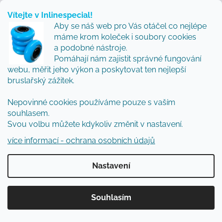
Vítejte v Inlinespecial!
Kontakt
Aby se náš web pro Vás otáčel co nejlépe
máme krom koleček i soubory cookies
a podobné nástroje.
info
@
inlinespecial.cz
Pomáhají nám zajistit správné fungování
webu, měřit jeho výkon a poskytovat ten nejlepší
+420724165417
bruslařský zážitek.
Nepovinné cookies používáme pouze s vaším
souhlasem.
Svou volbu můžete kdykoliv změnit v nastavení.
Vše o nákupu
více informací - ochrana osobních údajů
Proč nakoupit u nás: Inlinespecial - Vaše cesta k
Nastavení
radosti z bruslení
Doprava a platba
Souhlasím
FAQ - nejčastěji kladené dotazy
Najdete u nás tyto značky