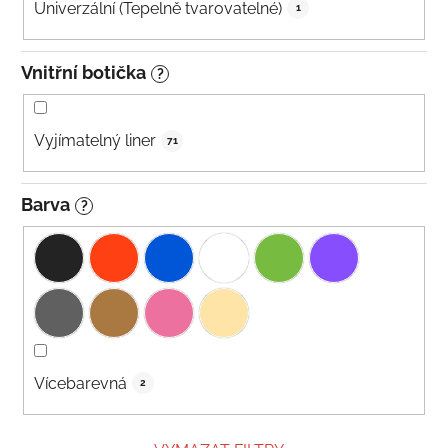
Univerzální (Tepelně tvarovatelné)
1
Vnitřní botička
?
Vyjímatelný liner
71
Barva
?
Vícebarevná
2