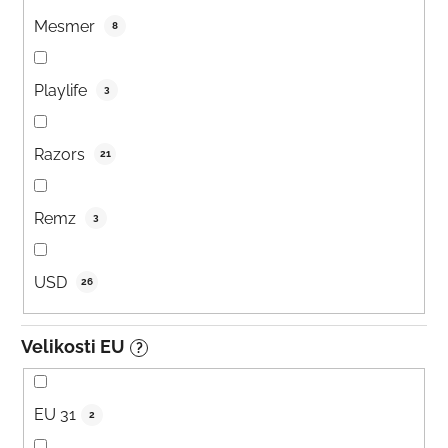
Mesmer
8
Playlife
3
Razors
21
Remz
3
USD
26
Velikosti EU
?
EU 31
2