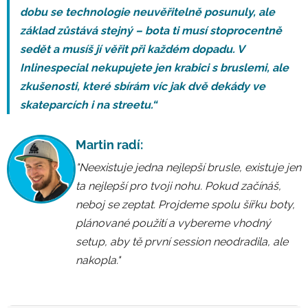
dobu se technologie neuvěřitelně posunuly, ale
základ zůstává stejný – bota ti musí stoprocentně
sedět a musíš jí věřit při každém dopadu. V
Inlinespecial nekupujete jen krabici s bruslemi, ale
zkušenosti, které sbírám víc jak dvě dekády ve
skateparcích i na streetu.“
Martin radí:
"Neexistuje jedna nejlepší brusle, existuje jen
ta nejlepší pro tvoji nohu. Pokud začínáš,
neboj se zeptat. Projdeme spolu šířku boty,
plánované použití a vybereme vhodný
setup, aby tě první session neodradila, ale
nakopla."