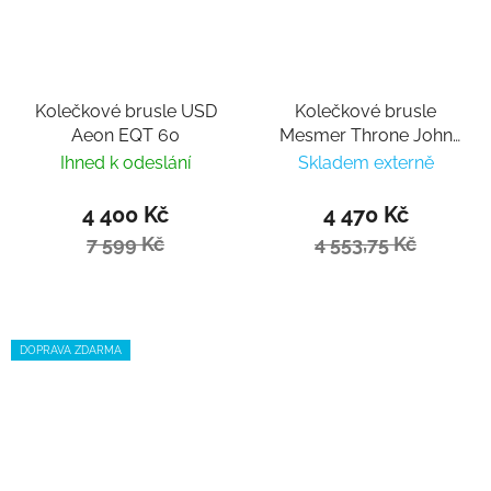
Kolečkové brusle USD
Kolečkové brusle
Aeon EQT 60
Mesmer Throne John
Bolino V1
Ihned k odeslání
Skladem externě
4 400 Kč
4 470 Kč
7 599 Kč
4 553,75 Kč
DOPRAVA ZDARMA