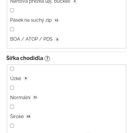
Nártová přezka (45° buckle)
2
Pásek na suchý zip
13
BOA / ATOP / PDS
9
Šířka chodidla
?
Úzké
6
Normální
71
Široké
25