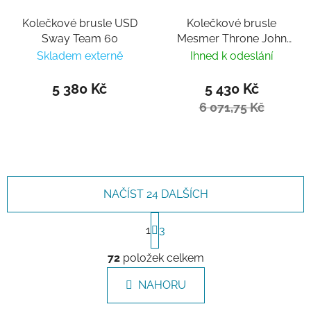
Kolečkové brusle USD
Kolečkové brusle
Sway Team 60
Mesmer Throne John
Bolino V2
Skladem externě
Ihned k odeslání
5 380 Kč
5 430 Kč
6 071,75 Kč
NAČÍST 24 DALŠÍCH
Stránkování
1
3
Ovládací prvky výpisu
72
položek celkem
NAHORU