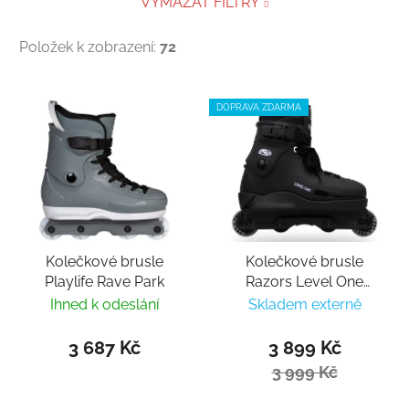
VYMAZAT FILTRY
Položek k zobrazení:
72
Výpis produktů
DOPRAVA ZDARMA
Kolečkové brusle
Kolečkové brusle
Playlife Rave Park
Razors Level One
Junior black
Ihned k odeslání
Skladem externě
3 687 Kč
3 899 Kč
3 999 Kč