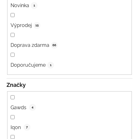
Novinka
1
Výprodej
15
Doprava zdarma
66
Doporučujeme
1
Značky
Gawds
4
Iqon
7