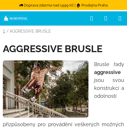
🚛 Doprava zdarma nad 1999 Kč | 🏠 Prodejna Praha
Přejít na obsah
Hledat
NÁKUPN
Domů
/
AGGRESSIVE BRUSLE
AGGRESSIVE BRUSLE
Brusle řady
aggressive
jsou svou
konstrukcí a
odolností
přizpůsobeny pro provádění veškerých možných