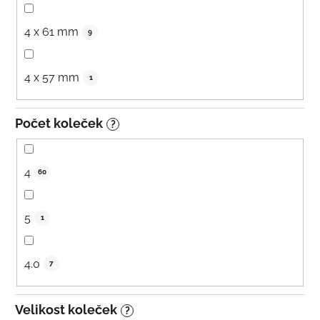
4 x 61 mm
9
4 x 57 mm
1
Počet koleček
?
4
60
5
1
4.0
7
Velikost koleček
?