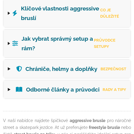
Klíčové vlastnosti aggressive
CO JE
DŮLEŽITÉ
bruslí
Jak vybrat správný setup a
PRŮVODCE
SETUPY
rám?
Chrániče, helmy a doplňky
BEZPEČNOST
Odborné články a průvodci
RADY A TIPY
V naší nabídce najdete špičkové
aggressive brusle
pro náročné
street a skatepark jezdce. Ať už preferujete
freestyle brusle
nebo