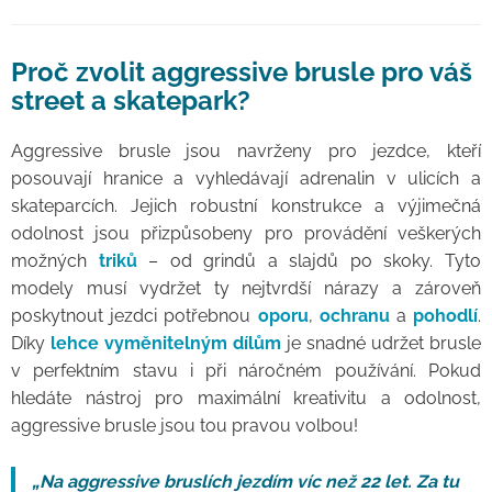
Proč zvolit aggressive brusle pro váš
street a skatepark?
Aggressive brusle jsou navrženy pro jezdce, kteří
posouvají hranice a vyhledávají adrenalin v ulicích a
skateparcích. Jejich robustní konstrukce a výjimečná
odolnost jsou přizpůsobeny pro provádění veškerých
možných
triků
– od grindů a slajdů po skoky. Tyto
modely musí vydržet ty nejtvrdší nárazy a zároveň
poskytnout jezdci potřebnou
oporu
,
ochranu
a
pohodlí
.
Díky
lehce vyměnitelným dílům
je snadné udržet brusle
v perfektním stavu i při náročném používání. Pokud
hledáte nástroj pro maximální kreativitu a odolnost,
aggressive brusle jsou tou pravou volbou!
„Na aggressive bruslích jezdím víc než 22 let. Za tu