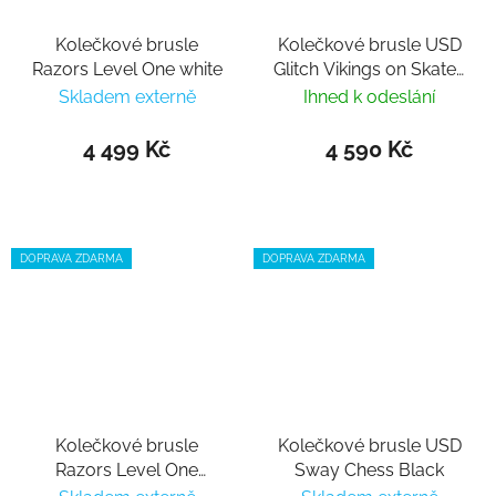
Kolečkové brusle
Kolečkové brusle USD
Razors Level One white
Glitch Vikings on Skates
nastavitelné
Skladem externě
Ihned k odeslání
4 499 Kč
4 590 Kč
DOPRAVA ZDARMA
DOPRAVA ZDARMA
Kolečkové brusle
Kolečkové brusle USD
Razors Level One
Sway Chess Black
Junior white