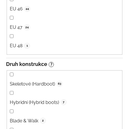
EU 46
44
EU 47
24
EU 48
1
Druh konstrukce
?
Skeletové (Hardboot)
63
Hybridní (Hybrid boots)
7
Blade & Walk
2