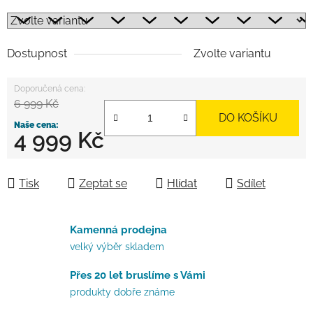
Dostupnost
Zvolte variantu
6 999 Kč
DO KOŠÍKU
4 999 Kč
Měrná cena:
Tisk
Zeptat se
Hlídat
Sdílet
Kamenná prodejna
velký výběr skladem
Přes 20 let bruslíme s Vámi
produkty dobře známe