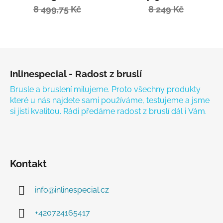
8 499,75 Kč
8 249 Kč
Zápatí
Inlinespecial - Radost z bruslí
Brusle a bruslení milujeme. Proto všechny produkty
které u nás najdete sami používáme, testujeme a jsme
si jisti kvalitou. Rádi předáme radost z bruslí dál i Vám.
Kontakt
info
@
inlinespecial.cz
+420724165417