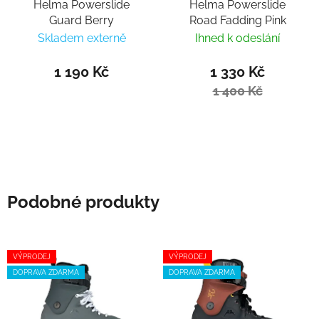
Helma Powerslide
Helma Powerslide
Guard Berry
Road Fadding Pink
Skladem externě
Ihned k odeslání
1 190 Kč
1 330 Kč
1 400 Kč
Podobné produkty
VÝPRODEJ
VÝPRODEJ
DOPRAVA ZDARMA
DOPRAVA ZDARMA