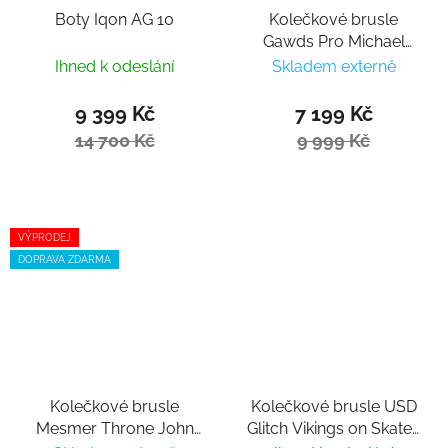
Boty Iqon AG 10
Kolečkové brusle
Gawds Pro Michael
Prado II
Ihned k odeslání
Skladem externě
9 399 Kč
7 199 Kč
14 700 Kč
9 999 Kč
VÝPRODEJ
DOPRAVA ZDARMA
Kolečkové brusle
Kolečkové brusle USD
Mesmer Throne John
Glitch Vikings on Skates