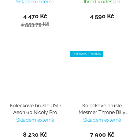
Bolino V1
nastavitelné
Skladem externě
Ihned k odeslání
4 470 Kč
4 590 Kč
4 553,75 Kč
DOPRAVA ZDARMA
Kolečkové brusle USD
Kolečkové brusle
Aeon 60 Nicoly Pro
Mesmer Throne Billy
O`Neill
Skladem externě
Skladem externě
8 230 Kč
7 900 Kč