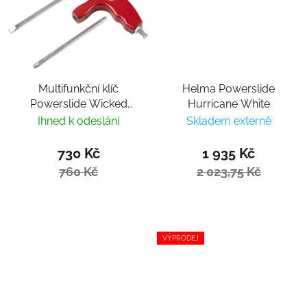
Multifunkční klíč
Helma Powerslide
Powerslide Wicked
Hurricane White
Hardcore Tool
Ihned k odeslání
Skladem externě
730 Kč
1 935 Kč
760 Kč
2 023,75 Kč
VÝPRODEJ