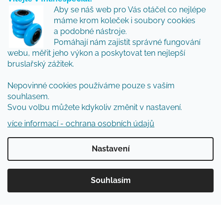
Aby se náš web pro Vás otáčel co nejlépe
Odebírat newsletter
máme krom koleček i soubory cookies
a podobné nástroje.
Přidejte se k nám a my Vám budeme zasílat ty nejlepší
Pomáhají nám zajistit správné fungování
novinky a tipy.
webu, měřit jeho výkon a poskytovat ten nejlepší
bruslařský zážitek.
Nepovinné cookies používáme pouze s vaším
Vložením e-mailu souhlasíte s
podmínkami
souhlasem.
ochrany osobních údajů
Svou volbu můžete kdykoliv změnit v nastavení.
PŘIHLÁSIT SE
více informací - ochrana osobních údajů
Nastavení
Vytvořil Shoptet
Souhlasím
Copyright 2026
Inlinespecial
. Všechna práva
vyhrazena.
Upravit nastavení cookies