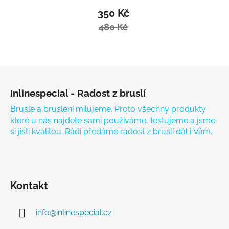
350 Kč
480 Kč
Zápatí
Inlinespecial - Radost z bruslí
Brusle a bruslení milujeme. Proto všechny produkty
které u nás najdete sami používáme, testujeme a jsme
si jisti kvalitou. Rádi předáme radost z bruslí dál i Vám.
Kontakt
info
@
inlinespecial.cz