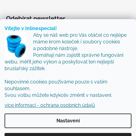
Odebírat newsletter
Vítejte v Inlinespecial!
Vložte svůj e-mail a my vám budeme zasílat informace
Aby se náš web pro Vás otáčel co nejlépe
o nových produktech na našem e-shopu.
máme krom koleček i soubory cookies
Přidejte se k nám a my Vám budeme zasílat ty nejlepší
a podobné nástroje.
novinky a tipy.
Pomáhají nám zajistit správné fungování
webu, měřit jeho výkon a poskytovat ten nejlepší
E-mail
bruslařský zážitek.
Vložením e-mailu souhlasíte s
podmínkami
Nepovinné cookies používáme pouze s vaším
ochrany osobních údajů
souhlasem.
Svou volbu můžete kdykoliv změnit v nastavení.
PŘIHLÁSIT SE
více informací - ochrana osobních údajů
Nastavení
Vytvořil Shoptet