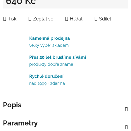
640 Kč
Měrná cena:
Tisk
Zeptat se
Hlídat
Sdílet
Kamenná prodejna
velký výběr skladem
Přes 20 let bruslíme s Vámi
produkty dobře známe
Rychlé doručení
nad 1999,- zdarma
Popis
Parametry