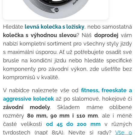
Hledáte
levná kolečka s ložisky
, nebo samostatná
kolečka s výhodnou slevou
? Náš
doprodej
vám
nabízí kompletní sortiment pro všechny styly jízdy
s maximální úsporou. Ať už potřebujete osadit své
brusle na kondiční jízdu nebo hledáte specifické
komponenty pro závodní výkon, zde ušetříte bez
kompromisů v kvalitě.
V nabídce naleznete vše od
fitness, freeskate a
aggressive koleček
až po slalomové, hokejové či
závodní modely
. Skladem máme oblíbené
rozměry
80 mm, 90 mm i 110 mm
, ale i méně
časté velikosti
od 45 do 200 mm
v různých
tvrdostech (např. 85A). Nevíte si rady?
Vše o