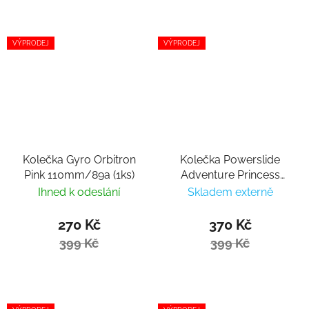
VÝPRODEJ
VÝPRODEJ
Kolečka Gyro Orbitron
Kolečka Powerslide
Pink 110mm/89a (1ks)
Adventure Princess
64mm/82a (4ks)
Ihned k odeslání
Skladem externě
270 Kč
370 Kč
399 Kč
399 Kč