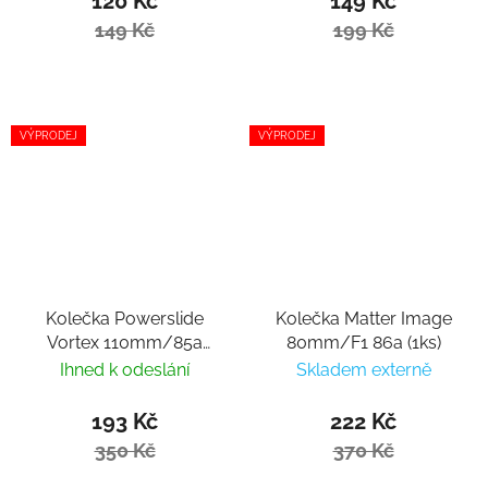
120 Kč
149 Kč
149 Kč
199 Kč
VÝPRODEJ
VÝPRODEJ
Kolečka Powerslide
Kolečka Matter Image
Vortex 110mm/85a
80mm/F1 86a (1ks)
(1ks)
Ihned k odeslání
Skladem externě
193 Kč
222 Kč
350 Kč
370 Kč