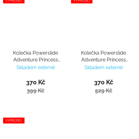
VÝPRODEJ
VÝPRODEJ
Kolečka Powerslide
Kolečka Powerslide
Adventure Princess
Adventure Princess
72mm/82a (4ks)
76mm/82a (4ks)
Skladem externě
Skladem externě
370 Kč
370 Kč
399 Kč
529 Kč
VÝPRODEJ