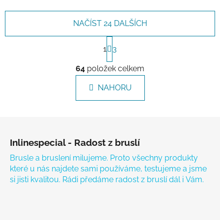
NAČÍST 24 DALŠÍCH
Stránkování
1
3
Ovládací prvky výpisu
64
položek celkem
NAHORU
Zápatí
Inlinespecial - Radost z bruslí
Brusle a bruslení milujeme. Proto všechny produkty
které u nás najdete sami používáme, testujeme a jsme
si jisti kvalitou. Rádi předáme radost z bruslí dál i Vám.