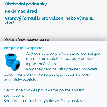
Obchodní podmínky
Reklamační řád
Vzorový formulář pro vrácení nebo výměnu
zboží
Odebírat newsletter
Vítejte v Inlinespecial!
Vložte svůj e-mail a my vám budeme zasílat informace
Aby se náš web pro Vás otáčel co nejlépe
o nových produktech na našem e-shopu.
máme krom koleček i soubory cookies
Přidejte se k nám a my Vám budeme zasílat ty nejlepší
a podobné nástroje.
novinky a tipy.
Pomáhají nám zajistit správné fungování
webu, měřit jeho výkon a poskytovat ten nejlepší
E-mail
bruslařský zážitek.
Vložením e-mailu souhlasíte s
podmínkami
Nepovinné cookies používáme pouze s vaším
ochrany osobních údajů
souhlasem.
Svou volbu můžete kdykoliv změnit v nastavení.
PŘIHLÁSIT SE