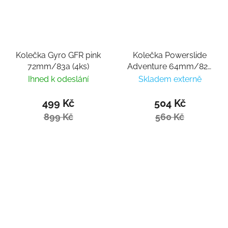
Kolečka Gyro GFR pink
Kolečka Powerslide
72mm/83a (4ks)
Adventure 64mm/82a
(4ks)
Ihned k odeslání
Skladem externě
499 Kč
504 Kč
899 Kč
560 Kč