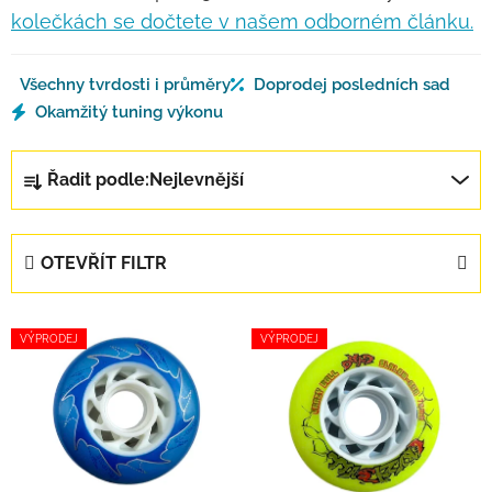
kolečkách se dočtete v našem odborném článku.
Všechny tvrdosti i průměry
Doprodej posledních sad
Okamžitý tuning výkonu
Řazení produktů
Řadit podle:
Nejlevnější
OTEVŘÍT FILTR
Výpis produktů
VÝPRODEJ
VÝPRODEJ