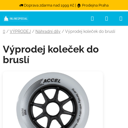
🚛 Doprava zdarma nad 1999 Kč | 🏠 Prodejna Praha
Hledat
NÁKUPN
Přejít na obsah
Domů
/
VÝPRODEJ
/
Náhradní díly
/
Výprodej koleček do bruslí
Výprodej koleček do
bruslí