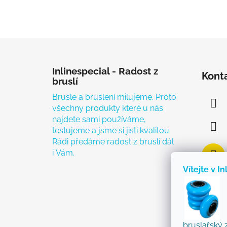
Zápatí
Inlinespecial - Radost z
Kont
bruslí
Brusle a bruslení milujeme. Proto
všechny produkty které u nás
najdete sami používáme,
testujeme a jsme si jisti kvalitou.
Rádi předáme radost z bruslí dál
i Vám.
Vítejte v In
bruslařský 