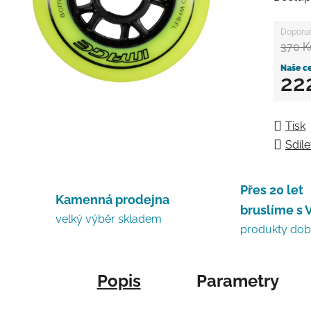
370 K
22
Měrná
Tisk
Sdíle
Přes 20 let
Kamenná prodejna
bruslíme s 
velký výběr skladem
produkty do
Popis
Parametry