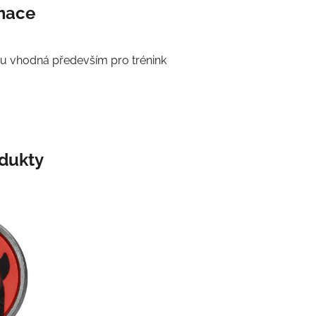
rmace
ou vhodná především pro trénink
odukty