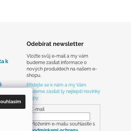
Odebírat newsletter
Vložte svůj e-mail a my vám
ta k
budeme zasílat informace o
nových produktech na našem e-
shopu.
é
Přidejte se k nám a my Vám
budeme zasílat ty nejlepší novinky
a tipy.
čky
ouhlasím
ch
E-mail
Vložením e-mailu souhlasíte s
podmínkami ochrany