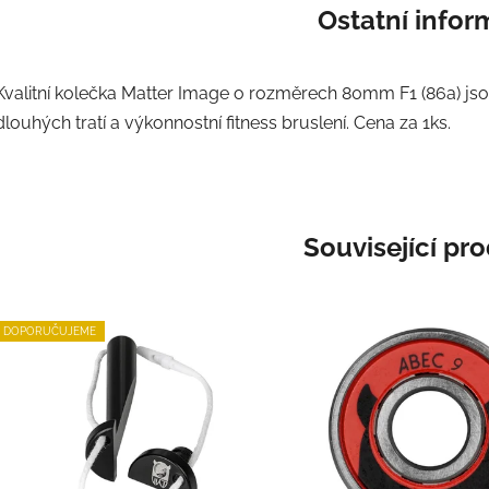
Ostatní info
Kvalitní kolečka Matter Image o rozměrech 80mm F1 (86a) js
dlouhých tratí a výkonnostní fitness bruslení. Cena za 1ks.
Související pr
DOPORUČUJEME