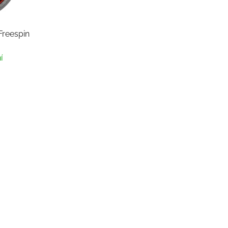
reespin
í