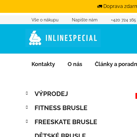
🚛 Doprava zdarm
Vše o nákupu
Napište nám
+420 724 165
Přejít na obsah
Kontakty
O nás
Články a porad
Postranní panel
Kategorie
Přeskočit kategorie
VÝPRODEJ
FITNESS BRUSLE
FREESKATE BRUSLE
DĚTSKÉ BRUSLE