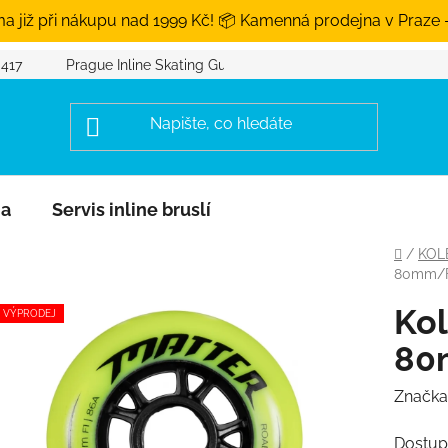
a již při nákupu nad 1999 Kč! 📦 Kamenná prodejna v Praze 
 417
Prague Inline Skating Guide
na
Servis inline bruslí
Domů
/
KOL
80mm/F1
Kol
VÝPRODEJ
80
Značka
Dostup