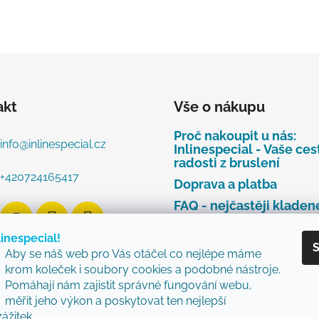
akt
Vše o nákupu
Proč nakoupit u nás:
info
@
inlinespecial.cz
Inlinespecial - Vaše ces
radosti z bruslení
+420724165417
Doprava a platba
FAQ - nejčastěji kladen
dotazy
linespecial!
Najdete u nás tyto zna
S
Aby se náš web pro Vás otáčel co nejlépe máme
Zásady ochrany osobní
krom koleček i soubory cookies a podobné nástroje.
údajů
Pomáhají nám zajistit správné fungování webu,
Obchodní podmínky
měřit jeho výkon a poskytovat ten nejlepší
zážitek.
Reklamační řád