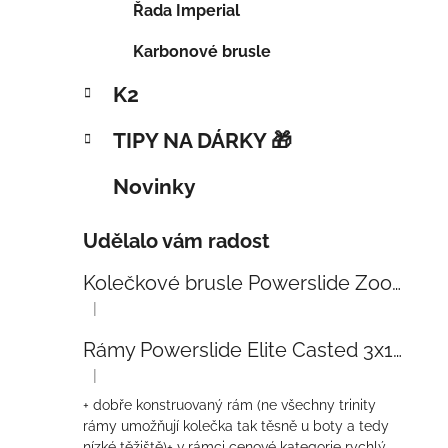
Řada Imperial
Karbonové brusle
K2
TIPY NA DÁRKY 🎁
Novinky
Udělalo vám radost
Kolečkové brusle Powerslide Zoom Baby Blue 80
|
Hodnocení produktu je 5 z 5 hvězdiček.
Rámy Powerslide Elite Casted 3x110 Trinity 270mm
|
Hodnocení produktu je 4 z 5 hvězdiček.
+ dobře konstruovaný rám (ne všechny trinity
rámy umožňují kolečka tak těsně u boty a tedy
nízké těžiště)+ v rámci cenové kategorie rychlý-