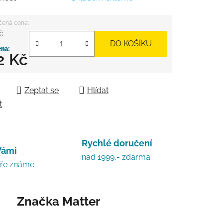
č
DO KOŠÍKU
2 Kč
 cena:
Zeptat se
Hlídat
t
Rychlé doručení
Vámi
nad 1999,- zdarma
bře známe
Značka
Matter