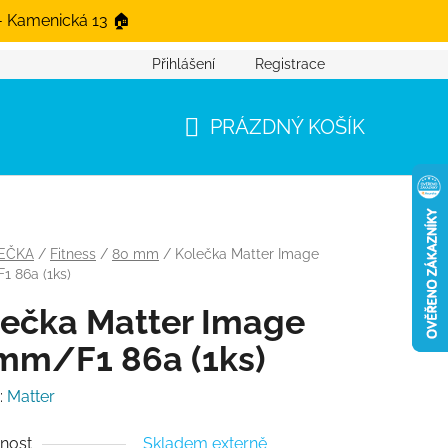
- Kamenická 13 🏠
Přihlášení
Registrace
PRÁZDNÝ KOŠÍK
NÁKUPNÍ KOŠÍK
EČKA
/
Fitness
/
80 mm
/
Kolečka Matter Image
 86a (1ks)
ečka Matter Image
mm/F1 86a (1ks)
:
Matter
nost
Skladem externě