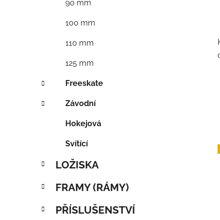
90 mm
100 mm
110 mm
125 mm
Freeskate
Závodní
Hokejová
Svítící
LOŽISKA
FRAMY (RÁMY)
PŘÍSLUŠENSTVÍ