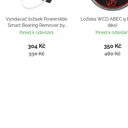
Vyndavač ložisek Powerslide
Ložiska WCD ABEC 9 F
Smart Bearing Remover by
(8ks)
Villy
Ihned k odeslání
Ihned k odeslán
304 Kč
350 Kč
330 Kč
480 Kč