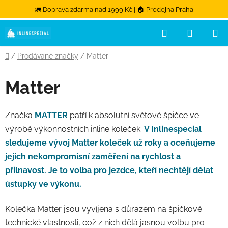
🚛 Doprava zdarma nad 1999 Kč | 🏠 Prodejna Praha
Hledat
NÁKUPN
Přejít na obsah
Domů
/
Prodávané značky
/
Matter
Matter
Značka
MATTER
patří k absolutní světové špičce ve
výrobě výkonnostních inline koleček.
V Inlinespecial
sledujeme vývoj Matter koleček už roky a oceňujeme
jejich nekompromisní zaměření na rychlost a
přilnavost. Je to volba pro jezdce, kteří nechtějí dělat
ústupky ve výkonu.
Kolečka Matter jsou vyvíjena s důrazem na špičkové
technické vlastnosti, což z nich dělá jasnou volbu pro