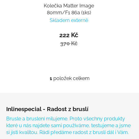
Kolečka Matter Image
80mm/F1 86a (1ks)
Skladem externě
222 Kč
370 Kč
1
položek celkem
Ovládací prvky výpisu
Zápatí
Inlinespecial - Radost z bruslí
Brusle a bruslení milujeme. Proto všechny produkty
které u nás najdete sami používáme, testujeme a jsme
si jisti kvalitou. Rádi předáme radost z bruslí dál i Vám.