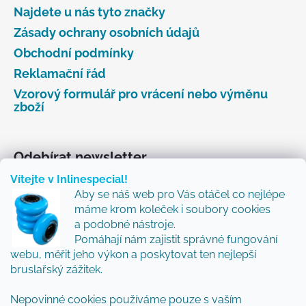
Najdete u nás tyto značky
Zásady ochrany osobních údajů
Obchodní podmínky
Reklamační řád
Vzorový formulář pro vrácení nebo výměnu
zboží
Odebírat newsletter
Vítejte v Inlinespecial!
Vložte svůj e-mail a my vám budeme zasílat informace
Aby se náš web pro Vás otáčel co nejlépe
o nových produktech na našem e-shopu.
máme krom koleček i soubory cookies
Přidejte se k nám a my Vám budeme zasílat ty nejlepší
a podobné nástroje.
novinky a tipy.
Pomáhají nám zajistit správné fungování
webu, měřit jeho výkon a poskytovat ten nejlepší
E-mail
bruslařský zážitek.
Vložením e-mailu souhlasíte s
podmínkami
Nepovinné cookies používáme pouze s vaším