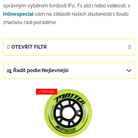
správným výběrem tvrdosti (F0, F1 atd.) nebo velikosti, v
Inlinespecial
vám na základě našich zkušeností s touto
značkou rádi poradíme.
OTEVŘÍT FILTR
Řazení produktů
Řadit podle:
Nejlevnější
Výpis produktů
VÝPRODEJ