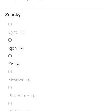
Značky
Gyro
0
Iqon
2
K2
4
Mesmer
0
Powerslide
0