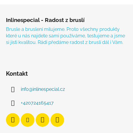
Zápatí
Inlinespecial - Radost z bruslí
Brusle a bruslení milujeme. Proto všechny produkty
které u nás najdete sami používáme, testujeme a jsme
si jisti kvalitou. Rádi předáme radost z bruslí dál i Vám.
Kontakt
info
@
inlinespecial.cz
+420724165417