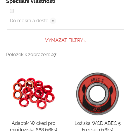
Speciální vlastnosti
Do mokra a deště
0
VYMAZAT FILTRY
Položek k zobrazení:
27
Výpis produktů
Adaptér Wicked pro
Ložiska WCD ABEC 5
mini ložiska 688 (16ks)
Freespin (16ks)