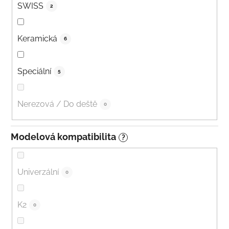
SWISS
2
Keramická
6
Speciální
5
Nerezová / Do deště
0
Modelová kompatibilita
?
Univerzální
0
K2
0