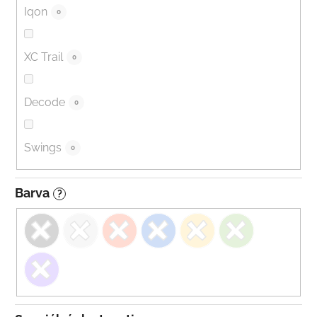
Iqon
0
XC Trail
0
Decode
0
Swings
0
Barva
?