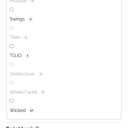
Prolube
0
Swings
3
Titen
0
TOJO
1
Undercover
0
Wheel Cartel
0
Wicked
17