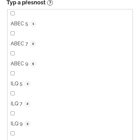
Typ a přesnost
?
ABEC 5
1
ABEC 7
2
ABEC 9
5
ILQ 5
1
ILQ 7
2
ILQ 9
3