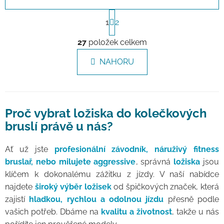
Stránkování
1
2
Ovládací prvky výpisu
27
položek celkem
NAHORU
Proč vybrat ložiska do kolečkových
bruslí právě u nás?
Ať už jste
profesionální závodník, náruživý fitness
bruslař, nebo milujete aggressive
, správná
ložiska
jsou
klíčem k dokonalému zážitku z jízdy. V naší nabídce
najdete
široký výběr ložisek
od špičkových značek, která
zajistí
hladkou, rychlou a odolnou jízdu
přesně podle
vašich potřeb. Dbáme na
kvalitu a životnost
, takže u nás