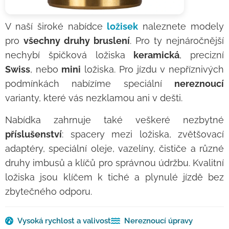
V naší široké nabídce
ložisek
naleznete modely
pro
všechny druhy bruslení
. Pro ty nejnáročnější
nechybí špičková ložiska
keramická
, precizní
Swiss
, nebo
mini
ložiska. Pro jízdu v nepříznivých
podmínkách nabízíme speciální
nereznoucí
varianty, které vás nezklamou ani v dešti.
Nabídka zahrnuje také veškeré nezbytné
příslušenství
: spacery mezi ložiska, zvětšovací
adaptéry, speciální oleje, vazelíny, čističe a různé
druhy imbusů a klíčů pro správnou údržbu. Kvalitní
ložiska jsou klíčem k tiché a plynulé jízdě bez
zbytečného odporu.
Vysoká rychlost a valivost
Nereznoucí úpravy