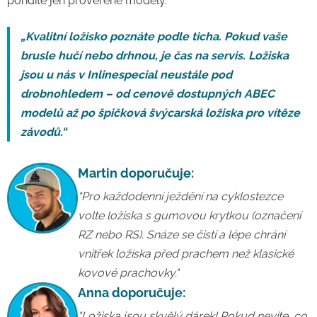
pořídíte jen prověřené modely.
„Kvalitní ložisko poznáte podle ticha. Pokud vaše
brusle hučí nebo drhnou, je čas na servis. Ložiska
jsou u nás v Inlinespecial neustále pod
drobnohledem – od cenově dostupných ABEC
modelů až po špičková švýcarská ložiska pro vítěze
závodů.“
Martin doporučuje:
"Pro každodenní ježdění na cyklostezce
volte ložiska s gumovou krytkou (označení
RZ nebo RS). Snáze se čistí a lépe chrání
vnitřek ložiska před prachem než klasické
kovové prachovky."
Anna doporučuje:
"Ložiska jsou skvělý dárek! Pokud nevíte, co