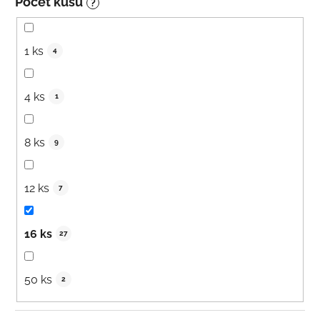
Počet kusů
?
1 ks
4
4 ks
1
8 ks
9
12 ks
7
16 ks
27
50 ks
2