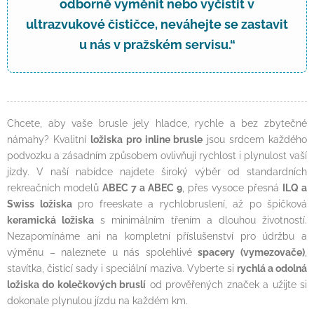
odborně vyměnit nebo vyčistit v
ultrazvukové čističce, neváhejte se zastavit
u nás v pražském servisu.“
Chcete, aby vaše brusle jely hladce, rychle a bez zbytečné
námahy? Kvalitní
ložiska pro inline brusle
jsou srdcem každého
podvozku a zásadním způsobem ovlivňují rychlost i plynulost vaší
jízdy. V naší nabídce najdete široký výběr od standardních
rekreačních modelů
ABEC 7 a ABEC 9
, přes vysoce přesná
ILQ a
Swiss ložiska
pro freeskate a rychlobruslení, až po špičková
keramická ložiska
s minimálním třením a dlouhou životností.
Nezapomínáme ani na kompletní příslušenství pro údržbu a
výměnu – naleznete u nás spolehlivé
spacery (vymezovače)
,
stavítka, čistící sady i speciální maziva. Vyberte si
rychlá a odolná
ložiska do kolečkových bruslí
od prověřených značek a užijte si
dokonale plynulou jízdu na každém km.