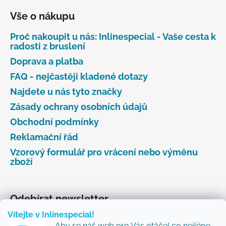
Vše o nákupu
Proč nakoupit u nás: Inlinespecial - Vaše cesta k
radosti z bruslení
Doprava a platba
FAQ - nejčastěji kladené dotazy
Najdete u nás tyto značky
Zásady ochrany osobních údajů
Obchodní podmínky
Reklamační řád
Vzorový formulář pro vrácení nebo výměnu
zboží
Odebírat newsletter
Vítejte v Inlinespecial!
Vložte svůj e-mail a my vám budeme zasílat informace
Aby se náš web pro Vás otáčel co nejlépe