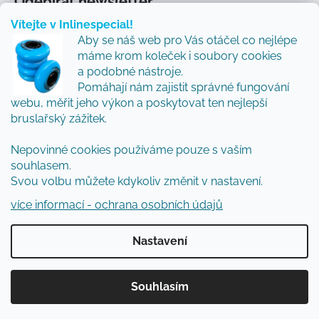
Odebírat newsletter
Vítejte v Inlinespecial!
Vložte svůj e-mail a my vám budeme zasílat informace
Aby se náš web pro Vás otáčel co nejlépe
o nových produktech na našem e-shopu.
máme krom koleček i soubory cookies
Přidejte se k nám a my Vám budeme zasílat ty nejlepší
a podobné nástroje.
novinky a tipy.
Pomáhají nám zajistit správné fungování
webu, měřit jeho výkon a poskytovat ten nejlepší
E-mail
bruslařský zážitek.
Vložením e-mailu souhlasíte s
podmínkami
Nepovinné cookies používáme pouze s vaším
ochrany osobních údajů
souhlasem.
Svou volbu můžete kdykoliv změnit v nastavení.
PŘIHLÁSIT SE
více informací - ochrana osobních údajů
Nastavení
Vytvořil Shoptet
Souhlasím
Copyright 2026
Inlinespecial
. Všechna práva
vyhrazena.
Upravit nastavení cookies