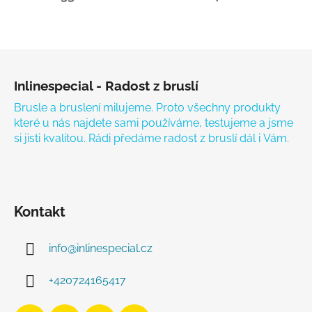
Zápatí
Inlinespecial - Radost z bruslí
Brusle a bruslení milujeme. Proto všechny produkty
které u nás najdete sami používáme, testujeme a jsme
si jisti kvalitou. Rádi předáme radost z bruslí dál i Vám.
Kontakt
info
@
inlinespecial.cz
+420724165417