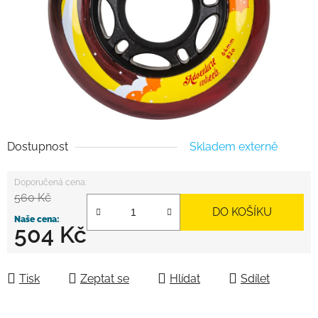
Dostupnost
Skladem externě
560 Kč
DO KOŠÍKU
504 Kč
Měrná cena:
Tisk
Zeptat se
Hlídat
Sdílet