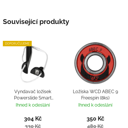
Související produkty
DOPORUČUJEME
Vyndavač ložisek
Ložiska WCD ABEC 9
Powerslide Smart
Freespin (8ks)
Bearing Remover by
Ihned k odeslání
Ihned k odeslání
Villy
304 Kč
350 Kč
330 Kč
480 Kč