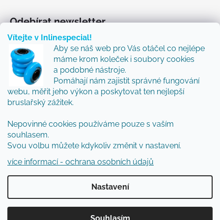
Odebírat newsletter
Vítejte v Inlinespecial!
Vložte svůj e-mail a my vám budeme zasílat informace
Aby se náš web pro Vás otáčel co nejlépe
o nových produktech na našem e-shopu.
máme krom koleček i soubory cookies
Přidejte se k nám a my Vám budeme zasílat ty nejlepší
a podobné nástroje.
novinky a tipy.
Pomáhají nám zajistit správné fungování
webu, měřit jeho výkon a poskytovat ten nejlepší
E-mail
bruslařský zážitek.
Vložením e-mailu souhlasíte s
podmínkami
Nepovinné cookies používáme pouze s vaším
ochrany osobních údajů
souhlasem.
Svou volbu můžete kdykoliv změnit v nastavení.
PŘIHLÁSIT SE
více informací - ochrana osobních údajů
Nastavení
Vytvořil Shoptet
Souhlasím