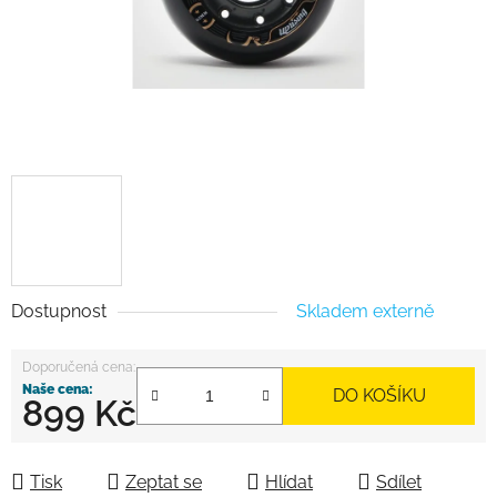
Dostupnost
Skladem externě
DO KOŠÍKU
899 Kč
Měrná cena:
Tisk
Zeptat se
Hlídat
Sdílet