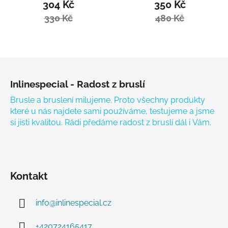
304 Kč
350 Kč
330 Kč
480 Kč
Zápatí
Inlinespecial - Radost z bruslí
Brusle a bruslení milujeme. Proto všechny produkty
které u nás najdete sami používáme, testujeme a jsme
si jisti kvalitou. Rádi předáme radost z bruslí dál i Vám.
Kontakt
info
@
inlinespecial.cz
+420724165417