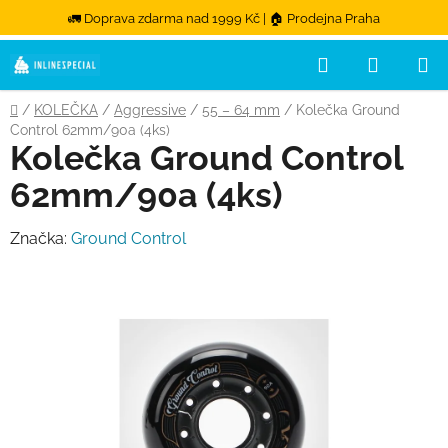
🚛 Doprava zdarma nad 1999 Kč | 🏠 Prodejna Praha
Hledat
NÁKUPN
Přejít na obsah
Domů
/
KOLEČKA
/
Aggressive
/
55 – 64 mm
/
Kolečka Ground
Control 62mm/90a (4ks)
Kolečka Ground Control
62mm/90a (4ks)
Značka:
Ground Control