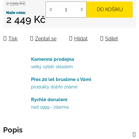
2 599 Kč
DO KOŠÍKU
2 449 Kč
Měrná cena:
Tisk
Zeptat se
Hlídat
Sdílet
Kamenná prodejna
velký výběr skladem
Přes 20 let bruslíme s Vámi
produkty dobře známe
Rychlé doručení
nad 1999,- zdarma
Popis