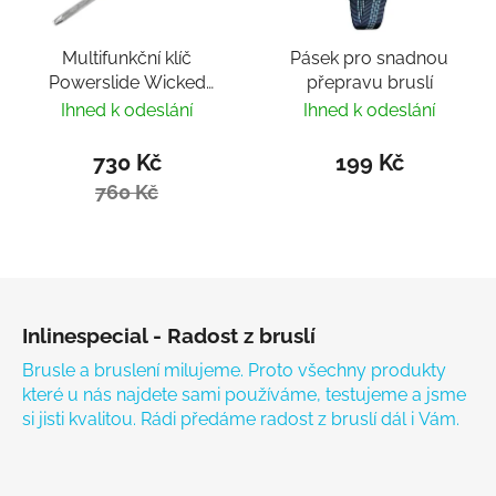
Multifunkční klíč
Pásek pro snadnou
Powerslide Wicked
přepravu bruslí
Hardcore Tool
Ihned k odeslání
Ihned k odeslání
730 Kč
199 Kč
760 Kč
Zápatí
Inlinespecial - Radost z bruslí
Brusle a bruslení milujeme. Proto všechny produkty
které u nás najdete sami používáme, testujeme a jsme
si jisti kvalitou. Rádi předáme radost z bruslí dál i Vám.