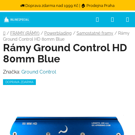
🚛 Doprava zdarma nad 1999 Kč | 🏠 Prodejna Praha
Hledat
NÁKUPN
Přejít na obsah
Domů
/
FRAMY (RÁMY)
/
Powerblading
/
Samostatné framy
/
Rámy
Ground Control HD 80mm Blue
Rámy Ground Control HD
80mm Blue
Značka:
Ground Control
DOPRAVA ZDARMA