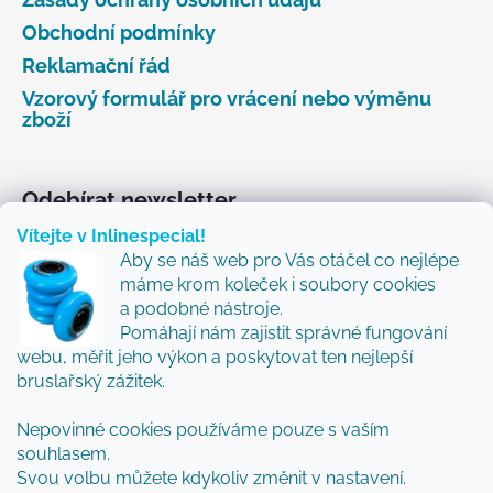
Obchodní podmínky
Reklamační řád
Vzorový formulář pro vrácení nebo výměnu
zboží
Odebírat newsletter
Vítejte v Inlinespecial!
Vložte svůj e-mail a my vám budeme zasílat informace
Aby se náš web pro Vás otáčel co nejlépe
o nových produktech na našem e-shopu.
máme krom koleček i soubory cookies
Přidejte se k nám a my Vám budeme zasílat ty nejlepší
a podobné nástroje.
novinky a tipy.
Pomáhají nám zajistit správné fungování
webu, měřit jeho výkon a poskytovat ten nejlepší
E-mail
bruslařský zážitek.
Vložením e-mailu souhlasíte s
podmínkami
Nepovinné cookies používáme pouze s vaším
ochrany osobních údajů
souhlasem.
Svou volbu můžete kdykoliv změnit v nastavení.