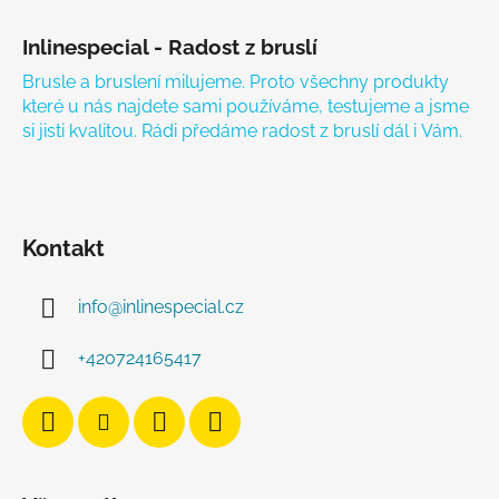
Zápatí
Inlinespecial - Radost z bruslí
Brusle a bruslení milujeme. Proto všechny produkty
které u nás najdete sami používáme, testujeme a jsme
si jisti kvalitou. Rádi předáme radost z bruslí dál i Vám.
Kontakt
info
@
inlinespecial.cz
+420724165417