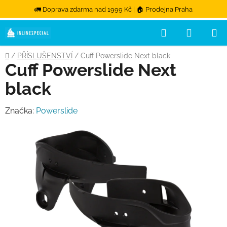
🚛 Doprava zdarma nad 1999 Kč | 🏠 Prodejna Praha
Hledat
NÁKUPN
Přejít na obsah
Domů
/
PŘÍSLUŠENSTVÍ
/
Cuff Powerslide Next black
Cuff Powerslide Next
black
Značka:
Powerslide