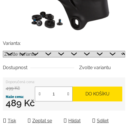
Varianta:
Dostupnost
Zvolte variantu
499 Kč
DO KOŠÍKU
489 Kč
Měrná cena:
Tisk
Zeptat se
Hlídat
Sdílet