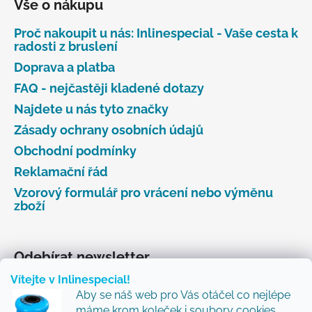
Vše o nákupu
Proč nakoupit u nás: Inlinespecial - Vaše cesta k
radosti z bruslení
Doprava a platba
FAQ - nejčastěji kladené dotazy
Najdete u nás tyto značky
Zásady ochrany osobních údajů
Obchodní podmínky
Reklamační řád
Vzorový formulář pro vrácení nebo výměnu
zboží
Odebírat newsletter
Vítejte v Inlinespecial!
Vložte svůj e-mail a my vám budeme zasílat informace
Aby se náš web pro Vás otáčel co nejlépe
o nových produktech na našem e-shopu.
máme krom koleček i soubory cookies