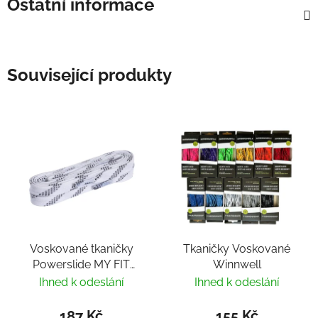
Ostatní informace
Související produkty
Voskované tkaničky
Tkaničky Voskované
Powerslide MY FIT
Winnwell
Waxed Laces White
Ihned k odeslání
Ihned k odeslání
187 Kč
155 Kč